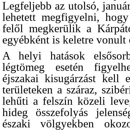
Legfeljebb az utolsó, január
lehetett megfigyelni, hog
felől megkerülik a Kárpát
egyébként is keletre vonult 
A helyi hatások elsőso
légtömeg esetén figyel
éjszakai kisugárzást kell 
területeken a száraz, szib
lehűti a felszín közeli le
hideg összefolyás jelens
északi völgyekben okozo