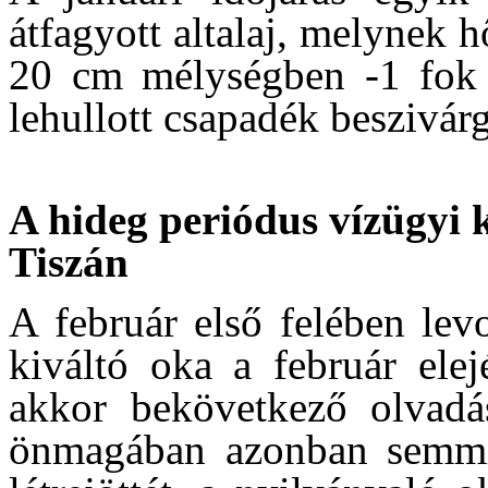
átfagyott altalaj, melynek 
20 cm mélységben -1 fok a
lehullott csapadék beszivárg
A hideg periódus vízügyi 
Tiszán
A február első felében levo
kiváltó oka a február elej
akkor bekövetkező olvadá
önmagában azonban semmi