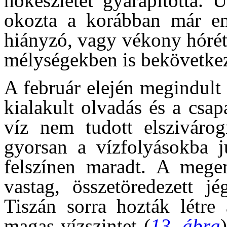
hókészletét gyarapította. 
okozta a korábban már emlí
hiányzó, vagy vékony hórét
mélységekben is bekövetkez
A február elején megindult
kialakult olvadás és a csa
víz nem tudott elszivárog
gyorsan a vízfolyásokba j
felszínen maradt. A mege
vastag, összetöredezett j
Tiszán sorra hozták létre 
magas vízszintet (
13. ábra