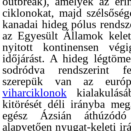
outbreak), amelyek az érin
ciklonokat, majd szélsőség
kanadai hideg pólus rendsz
az Egyesült Államok keleti
nyitott kontinensen vég
időjárást. A hideg légtöme
sodródva rendszerint fe
szerepük van az euró
viharciklonok
kialakulásá
kitörését déli irányba meg
egész Ázsián áthúzódó
alapvetően nyugat-keleti ir