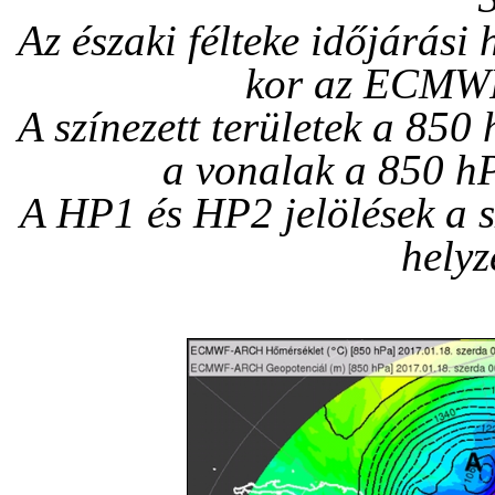
Az északi félteke időjárási
kor az ECMWF 
A színezett területek a 850
a vonalak a 850 h
A HP1 és HP2 jelölések a s
helyze