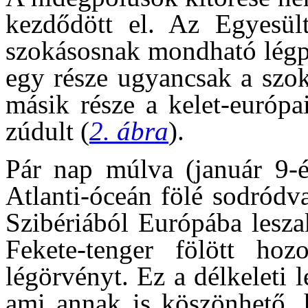
kezdődött el. Az Egyesül
szokásosnak mondható légpá
egy része ugyancsak a szok
másik része a kelet-európa
zúdult (
2. ábra
).
Pár nap múlva (január 9-é
Atlanti-óceán fölé sodródv
Szibériából Európába lesza
Fekete-tenger fölött hoz
légörvényt. Ez a délkeleti
ami annak is köszönhető, h