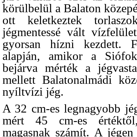
körülbelül a Balaton közepéi
ott keletkeztek torlas
jégmentessé vált vízfelüle
gyorsan hízni kezdett. F
alapján, amikor a Siófok
bejárva mérték a jégvast
mellett Balatonalmádi kö
nyíltvízi jég.
A 32 cm-es legnagyobb jég
mért 45 cm-es értéktő
magasnak számít. A jégen 