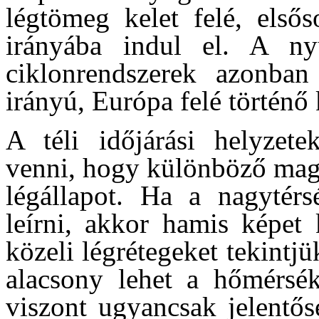
légtömeg kelet felé, első
irányába indul el. A ny
ciklonrendszerek azonban
irányú, Európa felé történő k
A téli időjárási helyzete
venni, hogy különböző maga
légállapot. Ha a nagytérs
leírni, akkor hamis képet 
közeli légrétegeket tekintj
alacsony lehet a hőmérsé
viszont ugyancsak jelentőse