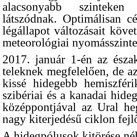
alacsonyabb szinteken 
látszódnak. Optimálisan c
légállapot változásait köv
meteorológiai nyomásszinte
2017. január 1-én az észak
teleknek megfelelően, de a
kissé hidegebb hemiszférik
szibériai és a kanadai hide
középpontjával az Ural heg
nagy kiterjedésű ciklon fejlő
A hidegpólusok kitörése né