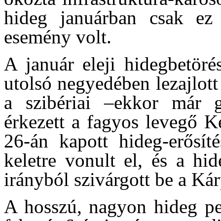
hideg januárban csak ez 
esemény volt.
A január eleji hidegbetöré
utolsó negyedében lezajlott
a szibériai –ekkor már g
érkezett a fagyos levegő K
26-án kapott hideg-erősí
keletre vonult el, és a hi
irányból szivárgott be a Ká
A hosszú, nagyon hideg per