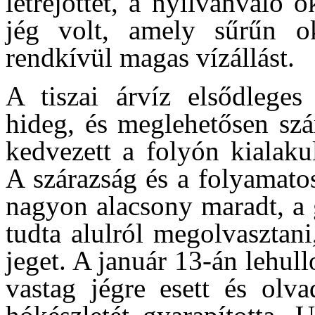
létrejöttét, a nyilvánvaló 
jég volt, amely sűrűn ok
rendkívül magas vízállást.
A tiszai árvíz elsődleges
hideg, és meglehetősen szá
kedvezett a folyón kialaku
A szárazság és a folyamatos
nagyon alacsony maradt, a 
tudta alulról megolvasztan
jeget. A január 13-án lehul
vastag jégre esett és olv