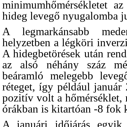
minimumhőmérsékletet az 
hideg levegő nyugalomba ju
A legmarkánsabb meden
helyzetben a légköri inverzi
A hidegbetörések után rend
az alsó néhány száz mé
beáramló melegebb leveg
réteget, így például janu
pozitív volt a hőmérséklet,
órákban is kitartóan -8 fok 
A januári időjárás egyi