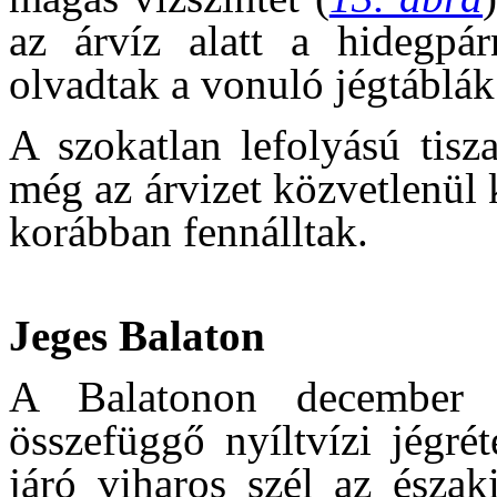
az árvíz alatt a hidegpár
olvadtak a vonuló jégtáblák
A szokatlan lefolyású tisz
még az árvizet közvetlenül k
korábban fennálltak.
Jeges Balaton
A Balatonon december 
összefüggő nyíltvízi jégré
járó viharos szél az északi