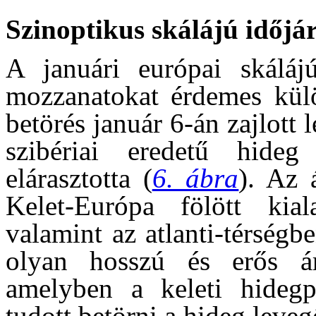
Szinoptikus skálájú időjá
A januári európai skálájú
mozzanatokat érdemes külö
betörés január 6-án zajlott 
szibériai eredetű hide
elárasztotta (
6. ábra
). Az 
Kelet-Európa fölött kia
valamint az atlanti-térségb
olyan hosszú és erős ára
amelyben a keleti hidegp
tudott betörni a hideg leveg