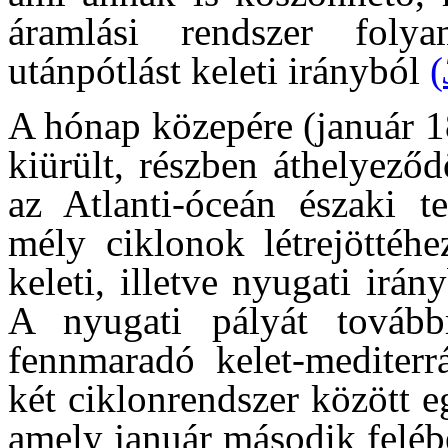
áramlási rendszer folya
utánpótlást keleti irányból
(
A hónap közepére (január 1
kiürült, részben áthelyeződ
az Atlanti-óceán északi te
mély ciklonok létrejöttéhe
keleti, illetve nyugati irá
A nyugati pályát tovább
fennmaradó kelet-mediterr
két ciklonrendszer között e
amely január második feléb