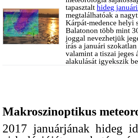
tapasztalt
hideg januári
megtalálhatóak a nagyt
Kárpát-medence helyi sa
Balatonon több mint 30
joggal nevezhetjük jeg
írás a januári szokatlan
valamint a tiszai jeges
alakulását igyekszik b
Makroszinoptikus meteoro
2017 januárjának hideg idő