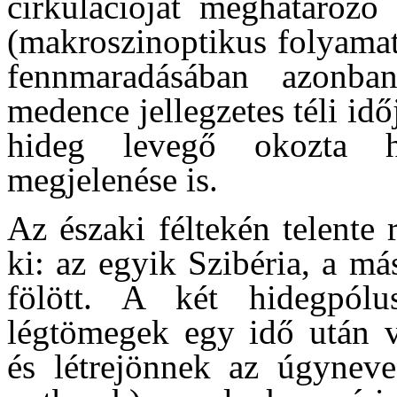
cirkulációját meghatározó
(makroszinoptikus folyamato
fennmaradásában azonban
medence jellegzetes téli idő
hideg levegő okozta hi
megjelenése is.
Az északi féltekén telente 
ki: az egyik Szibéria, a má
fölött. A két hidegpólu
légtömegek egy idő után v
és létrejönnek az úgynevez