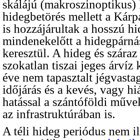
skálájú (makroszinoptikus) 
hidegbetörés mellett a Kárp
is hozzájárultak a hosszú h
mindenekelőtt a hidegpárnás
keresztül. A hideg és száraz
szokatlan tiszai jeges árvíz
éve nem tapasztalt jégvasta
időjárás és a kevés, vagy h
hatással a szántóföldi művel
az infrastruktúrában is.
A téli hideg periódus nem il