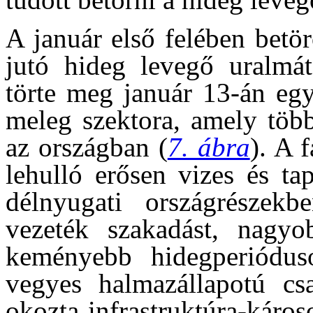
A január első felében betö
jutó hideg levegő uralmát
törte meg január 13-án egy
meleg szektora, amely több
az országban (
7. ábra
). A f
lehulló erősen vizes és ta
délnyugati országrészekb
vezeték szakadást, nagyo
keményebb hidegperiódus
vegyes halmazállapotú cs
okozta infrastruktúra-káro