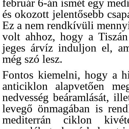
február 6-án ismét egy medi
és okozott jelentősebb csapa
Ez a nem rendkívüli menny
volt ahhoz, hogy a Tiszán
jeges árvíz induljon el, a
még szó lesz.
Fontos kiemelni, hogy a h
anticiklon alapvetően meg
nedvesség beáramlását, ille
levegő önmagában is rendk
mediterrán ciklon kivé