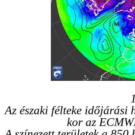
Az északi félteke időjárási
kor az ECMWF 
A színezett területek a 850