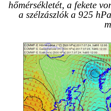
hőmérsékletét, a fekete vo
a szélzászlók a 925 hP
m