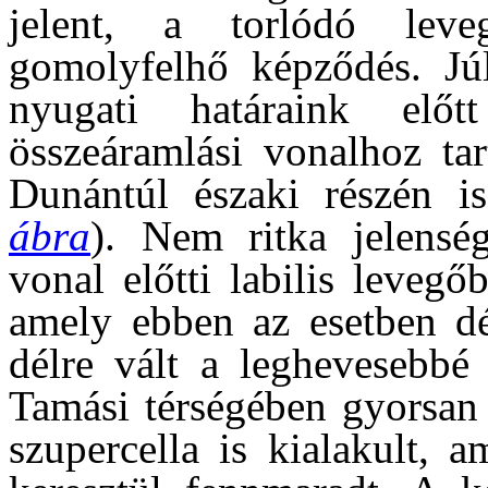
jelent, a torlódó le
gomolyfelhő képződés. Júl
nyugati határaink előt
összeáramlási vonalhoz tar
Dunántúl északi részén is
ábra
). Nem ritka jelens
vonal előtti labilis leveg
amely ebben az esetben dél
délre vált a leghevesebbé 
Tamási térségében gyorsan 
szupercella is kialakult, 