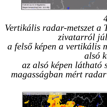
Vertikális radar-metszet a
zivatarról jú
a felső képen a vertikális 
alsó 
az alsó képen látható 
magasságban mért radar r