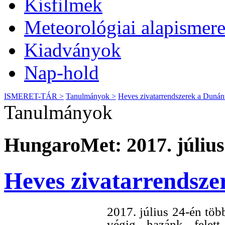
Kisfilmek
Meteorológiai alapismere
Kiadványok
Nap-hold
ISMERET-TÁR >
Tanulmányok >
Heves zivatarrendszerek a Dunán
Tanulmányok
HungaroMet: 2017. július
Heves zivatarrendsze
2017. július 24-én tö
végig hazánk felet