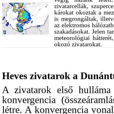
zivatarcellák, szuperce
károkat okoztak a mez
is megrongáltak, illet
az elektromos hálózat
szakadásokat. Jelen ta
meteorológiai hátteré
okozó zivatarokat.
Heves zivatarok a Dunánt
A zivatarok első hulláma
konvergencia (összeáramlás
létre. A konvergencia vona