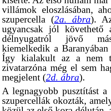
villámok eloszlásában, ah
szupercella (
2a. ábra
). A
ugyancsak jól követhető 
délnyugatról jövő má
kiemelkedik a Baranyában 
Így kialakult az a nem t
zivatarzóna még el sem ha
megjelent (
2d. ábra
).
A legnagyobb pusztítást a 
szupercellák okozták, amel
közül az első kora délután,