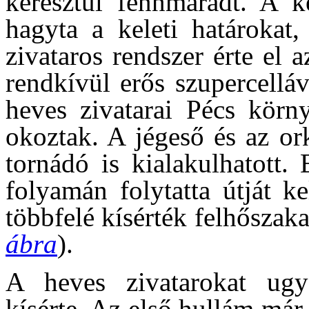
keresztül fennmaradt. A k
hagyta a keleti határokat
zivataros rendszer érte el
rendkívül erős szupercelláv
heves zivatarai Pécs körny
okoztak. A jégeső és az ork
tornádó is kialakulhatott.
folyamán folytatta útját k
többfelé kísérték felhőszaka
ábra
).
A heves zivatarokat ugy
kísérte. Az első hullám már 