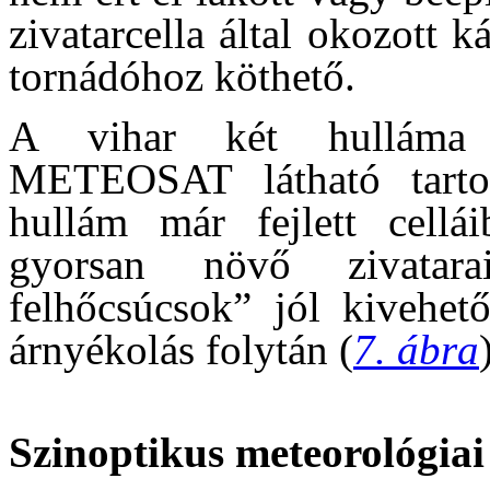
zivatarcella által okozott 
tornádóhoz köthető.
A vihar két hulláma 
METEOSAT látható tart
hullám már fejlett cellá
gyorsan növő zivatar
felhőcsúcsok” jól kivehet
árnyékolás folytán (
7. ábra
Szinoptikus meteorológiai