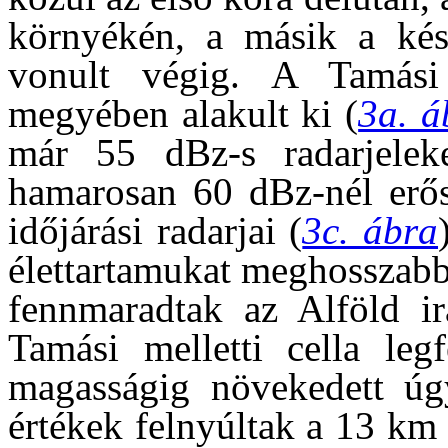
környékén, a másik a kés
vonult végig. A Tamási
megyében alakult ki (
3a. á
már 55 dBz-s radarjelek
hamarosan 60 dBz-nél erő
időjárási radarjai (
3c. ábra
élettartamukat meghosszabb
fennmaradtak az Alföld i
Tamási melletti cella leg
magasságig növekedett úgy
értékek felnyúltak a 13 km