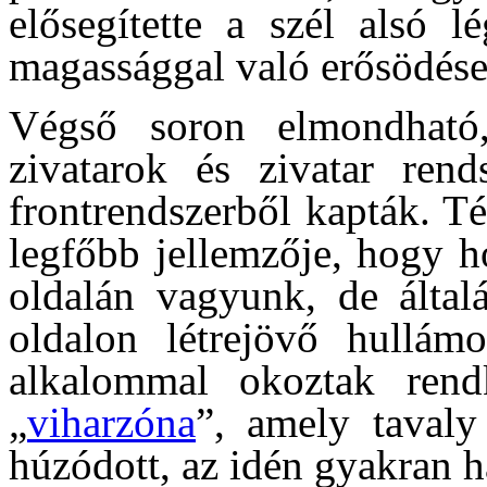
elősegítette a szél alsó l
magassággal való erősödése
Végső soron elmondható
zivatarok és zivatar rend
frontrendszerből kapták. Té
legfőbb jellemzője, hogy ho
oldalán vagyunk, de által
oldalon létrejövő hullám
alkalommal okoztak rend
„
viharzóna
”, amely tavaly
húzódott, az idén gyakran ha