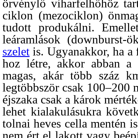
örvénylő viharfelhőhöz ta
ciklon (mezociklon) önmag
tudott produkálni. Emelle
leáramlások (downburst-
szelet
is. Ugyanakkor, ha a 
hoz létre, akkor abban a 
magas, akár több száz km
legtöbbször csak 100–200 m
éjszaka csak a károk mértéke
lehet kialakulásukra követ
tolnai heves cella mentén is
nem ért el lakott vagy beépí