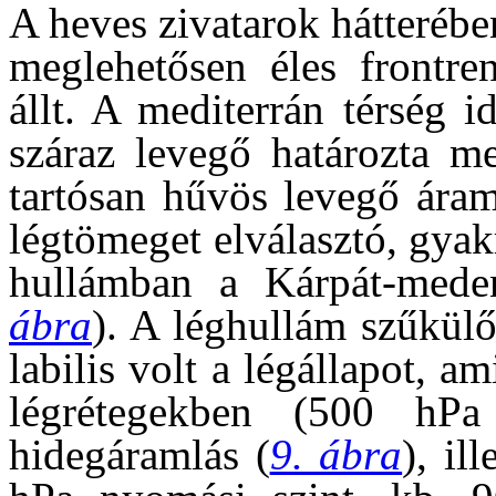
A heves zivatarok hátteréb
meglehetősen éles frontre
állt. A mediterrán térség i
száraz levegő határozta m
tartósan hűvös levegő áram
légtömeget elválasztó, gyak
hullámban a Kárpát-meden
ábra
). A léghullám szűkül
labilis volt a légállapot, 
légrétegekben (500 hPa
hidegáramlás (
9. ábra
), il