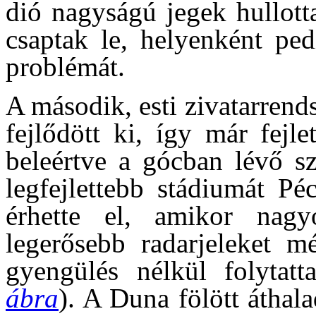
dió nagyságú jegek hullott
csaptak le, helyenként ped
problémát.
A második, esti zivatarrend
fejlődött ki, így már fejl
beleértve a gócban lévő sz
legfejlettebb stádiumát Pé
érhette el, amikor nagy
legerősebb radarjeleket mé
gyengülés nélkül folytatt
ábra
). A Duna fölött áthal