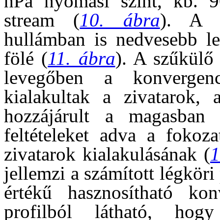
hPa nyomási szint, kb. 
stream (
10. ábra
). A k
hullámban is nedvesebb lev
fölé (
11. ábra
). A szűkülő 
levegőben a konvergen
kialakultak a zivatarok, 
hozzájárult a magasban 
feltételeket adva a fokoz
zivatarok kialakulásának (
1
jellemzi a számított légköri
értékű hasznosítható kon
profilból látható, hogy