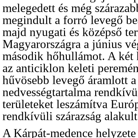
melegedett és még szárazabb
megindult a forró levegő be
majd nyugati és középső ter
Magyarországra a június vég
második hőhullámot. A két
az anticiklon keleti peremé
hűvösebb levegő áramlott a
nedvességtartalma rendkívül
területeket leszámítva Eur
rendkívüli szárazság alakult
A Kárpát-medence helyzete 