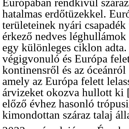
Európában rendkívül száraz 
hatalmas erdőtüzekkel. Eur
területeinek nyári csapadék
érkező nedves léghullámok 
egy különleges ciklon adta.
végigvonuló és Európa felet
kontinensről és az óceánról 
amely az Európa felett lela
árvizeket okozva hullott ki 
előző évhez hasonló trópus
kimondottan száraz talaj álla