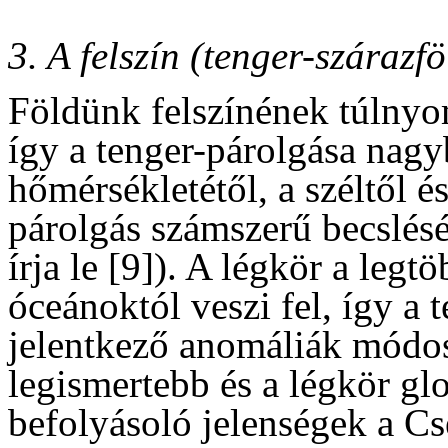
3. A felszín (tenger-szárazf
Földünk felszínének túlnyom
így a tenger-párolgása nagy
hőmérsékletétől, a széltől é
párolgás számszerű becslé
írja le [9]). A légkör a legt
óceánoktól veszi fel, így a
jelentkező anomáliák módosí
legismertebb és a légkör gl
befolyásoló jelenségek a Cs