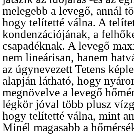
melegebb a levegő, annál tö
hogy telítetté válna. A telít
kondenzációjának, a felhők
csapadéknak. A levegő maxi
nem lineárisan, hanem hatv
az úgynevezett Tetens képle
alapján látható, hogy nyár
megnövelve a levegő hőmérs
légkör jóval több plusz víz
hogy telítetté válna, mint a
Minél magasabb a hőmérsékl