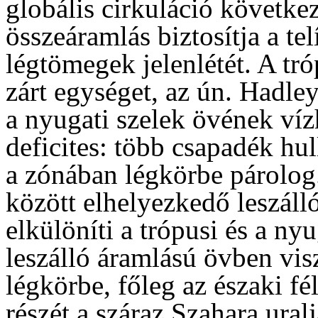
globális cirkuláció követke
összeáramlás biztosítja a telí
légtömegek jelenlétét. A tr
zárt egységet, az ún. Hadley-
a nyugati szelek övének víz
deficites: több csapadék hul
a zónában légkörbe párolog
között elhelyezkedő leszáll
elkülöníti a trópusi és a ny
leszálló áramlású övben vis
légkörbe, főleg az északi fél
részét a száraz Szahara uralj