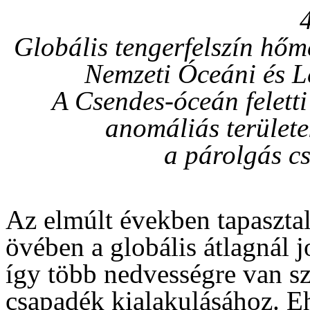
Globális tengerfelszín hő
Nemzeti Óceáni és Lé
A Csendes-óceán feletti
anomáliás területe
a párolgás c
Az elmúlt években tapasztal
övében a globális átlagnál 
így több nedvességre van szü
csapadék kialakulásához. E