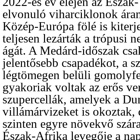
2022-es év elején az Észak-
elvonuló viharciklonok áram
Közép-Európa fölé is kiterj
teljesen lezárták a trópusi 
ágát. A Medárd-időszak csa
jelentősebb csapadékot, a s
légtömegen belüli gomolyf
gyakoriak voltak az erős ver
szupercellák, amelyek a Du
villámárvizeket is okoztak,
szinten egyre növekvő szára
Észak-Afrika levegője a na