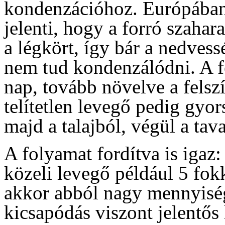
kondenzációhoz. Európában 
jelenti, hogy a forró szahara
a légkört, így bár a nedves
nem tud kondenzálódni. A fe
nap, tovább növelve a felsz
telítetlen levegő pedig gyor
majd a talajból, végül a tav
A folyamat fordítva is igaz:
közeli levegő például 5 fokk
akkor abból nagy mennyiség
kicsapódás viszont jelentős 