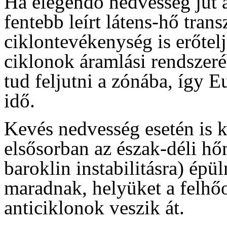
Ha elegendő nedvesség jut a
fentebb leírt látens-hő trans
ciklontevékenység is erőtel
ciklonok áramlási rendszer
tud feljutni a zónába, így 
idő.
Kevés nedvesség esetén is k
elsősorban az észak-déli hő
baroklin instabilitásra) ép
maradnak, helyüket a felhőo
anticiklonok veszik át.