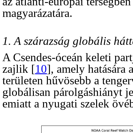
az atlanti-európai térségben
magyarázatára.
1. A szárazság globális hátt
A Csendes-óceán keleti partj
zajlik [
10
], amely hatására 
területen hűvösebb a tenger
globálisan párolgáshiányt je
emiatt a nyugati szelek övéb