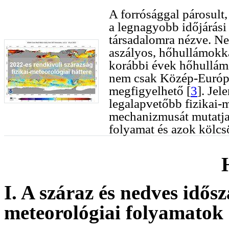
A forrósággal párosult
a legnagyobb időjárási 
társadalomra nézve. Ne
aszályos, hőhullámokka
korábbi évek hőhulláma
nem csak Közép-Európát
megfigyelhető [
3
]. Jel
legalapvetőbb fizikai-m
mechanizmusát mutatja
folyamat és azok kölcs
I. A száraz és nedves idős
meteorológiai folyamatok