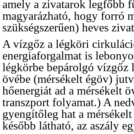
amely a zivatarok legfőbb f
magyarázható, hogy forró m
szükségszerűen) heves zivat
A vízgőz a légköri cirkulác
energiaforgalmat is lebonyol
légkörbe bepárolgó vízgőz l
övébe (mérsékelt égöv) jutv
hőenergiát ad a mérsékelt ö
transzport folyamat.) A ned
gyengítőleg hat a mérsékelt
később látható, az aszály eg