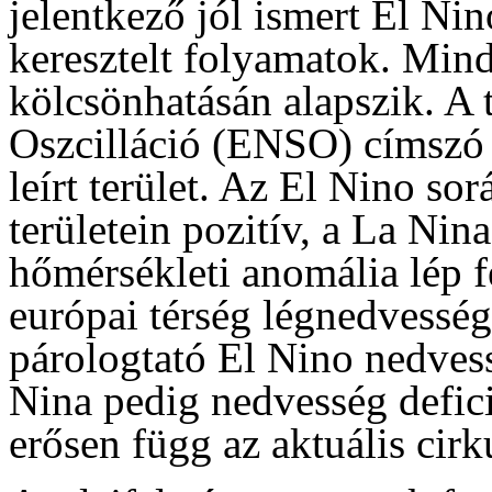
jelentkező jól ismert El Nin
keresztelt folyamatok. Mind
kölcsönhatásán alapszik. A
Oszcilláció (ENSO) címszó a
leírt terület. Az El Nino so
területein pozitív, a La Nin
hőmérsékleti anomália lép fe
európai térség légnedvessé
párologtató El Nino nedvess
Nina pedig nedvesség defici
erősen függ az aktuális cirk