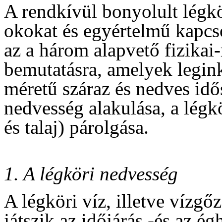
A rendkívül bonyolult légk
okokat és egyértelmű kapcs
az a három alapvető fizikai
bemutatásra, amelyek legink
méretű száraz és nedves idő
nedvesség alakulása, a légkö
és talaj) párolgása.
1. A légköri nedvesség
A légköri víz, illetve vízgő
játszik az időjárás -és az ég