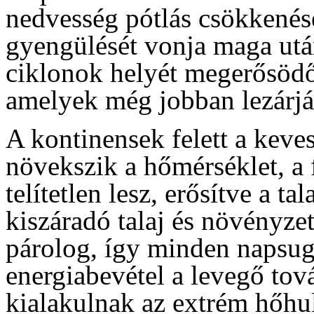
nedvesség pótlás csökkenése
gyengülését vonja maga ut
ciklonok helyét megerősödő 
amelyek még jobban lezárják
A kontinensek felett a keve
növekszik a hőmérséklet, a
telítetlen lesz, erősítve a ta
kiszáradó talaj és növényze
párolog, így minden napsu
energiabevétel a levegő tov
kialakulnak az extrém hőhu