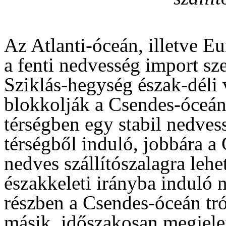
Az Atlanti-óceán, illetve E
a fenti nedvesség import s
Sziklás-hegység észak-déli 
blokkolják a Csendes-óceán 
térségben egy stabil nedves
térségből induló, jobbára a
nedves szállítószalagra lehe
északkeleti irányba induló 
részben a Csendes-óceán tró
másik, időszakosan megjelen