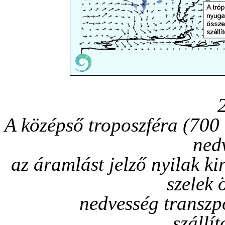
A középső troposzféra (700 
ned
az áramlást jelző nyilak ki
szelek 
nedvesség transzp
szállí