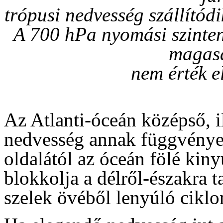
trópusi nedvesség szállítódi
A 700 hPa nyomási szinten
magasa
nem érték el 
Az Atlanti-óceán középső, ill
nedvesség annak függvénye
oldalától az óceán fölé kin
blokkolja a délről-északra t
szelek övéből lenyúló ciklo