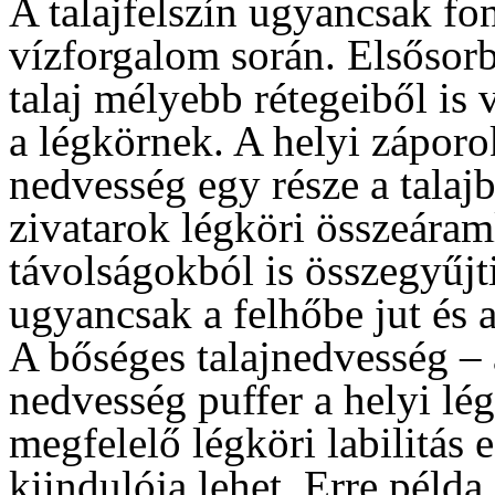
A talajfelszín ugyancsak fon
vízforgalom során. Elsősor
talaj mélyebb rétegeiből is 
a légkörnek. A helyi záporo
nedvesség egy része a talajb
zivatarok légköri összeára
távolságokból is összegyűjt
ugyancsak a felhőbe jut és a
A bőséges talajnedvesség – 
nedvesség puffer a helyi lé
megfelelő légköri labilitás 
kiindulója lehet. Erre példa 