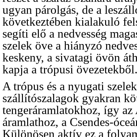
ugyan párolgás, de a leszál
következtében kialakuló fel
segíti elő a nedvesség maga
szelek öve a hiányzó nedves
keskeny, a sivatagi övön át
kapja a trópusi övezetekből
A trópus és a nyugati szele
szállítószalagok gyakran k
tengeráramlatokhoz, így az 
áramlathoz, a Csendes-óceá
Különösen aktív ez a folya