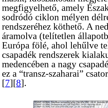
megfigyelhető, amely Észak
sodródó ciklon mélyen délre
rendszeréhez köthető. A ned
áramolva (telítetlen állapot
Európa fölé, ahol lehűlve tel
csapadék rendszerek kialak
medencében a nagy csapadék
ez a “transz-szaharai” csato
[
7
][
8
].