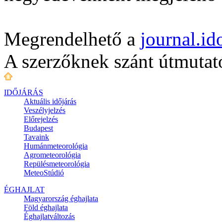
Megrendelhető a
journal.i
A szerzőknek szánt útmuta
IDŐJÁRÁS
Aktuális
időjárás
Veszélyjelzés
Előrejelzés
Budapest
Tavaink
Humánmeteorológia
Agrometeorológia
Repülésmeteorológia
MeteoStúdió
ÉGHAJLAT
Magyarország éghajlata
Föld éghajlata
Éghajlatváltozás