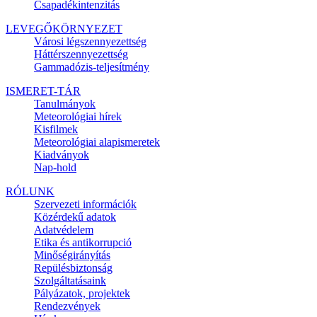
Csapadékintenzitás
LEVEGŐKÖRNYEZET
Városi légszennyezettség
Háttérszennyezettség
Gammadózis-teljesítmény
ISMERET-TÁR
Tanulmányok
Meteorológiai hírek
Kisfilmek
Meteorológiai alapismeretek
Kiadványok
Nap-hold
RÓLUNK
Szervezeti információk
Közérdekű adatok
Adatvédelem
Etika és antikorrupció
Minőségirányítás
Repülésbiztonság
Szolgáltatásaink
Pályázatok, projektek
Rendezvények