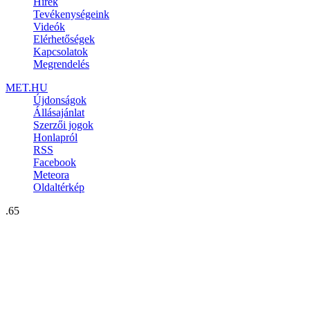
Hírek
Tevékenységeink
Videók
Elérhetőségek
Kapcsolatok
Megrendelés
MET.HU
Újdonságok
Állásajánlat
Szerzői jogok
Honlapról
RSS
Facebook
Meteora
Oldaltérkép
.65