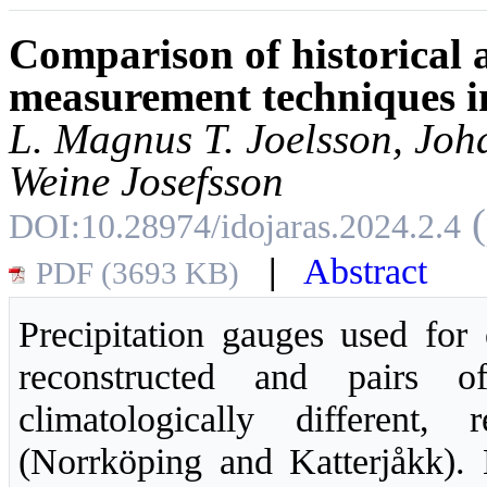
Comparison of historical 
measurement techniques 
L. Magnus T. Joelsson, Joha
Weine Josefsson
DOI:10.28974/idojaras.2024.2.4
|
Abstract
PDF (3693 KB)
Precipitation gauges used for 
reconstructed and pairs o
climatologically different,
(Norrköping and Katterjåkk). 