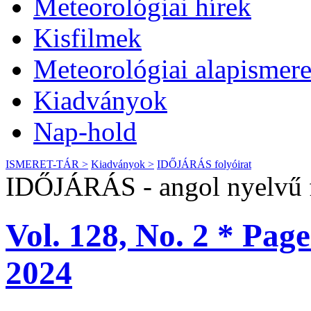
Meteorológiai hírek
Kisfilmek
Meteorológiai alapismere
Kiadványok
Nap-hold
ISMERET-TÁR >
Kiadványok >
IDŐJÁRÁS folyóirat
IDŐJÁRÁS - angol nyelvű f
Vol. 128, No. 2 * Pag
2024