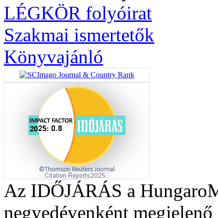
LÉGKÖR folyóirat
Szakmai ismertetők
Könyvajánló
Az IDŐJÁRÁS a HungaroMet
negyedévenként megjelenő a