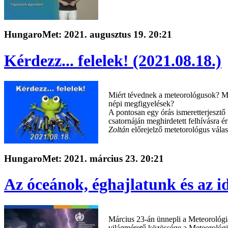
HungaroMet: 2021. augusztus 19. 20:21
Kérdezz... felelek! (2021.08.18.)
Miért tévednek a meteorológusok? Mi
népi megfigyelések?
A pontosan egy órás ismeretterjesztő
csatornáján meghirdetett felhívásra é
Zoltán
előrejelző metetorológus válasz
HungaroMet: 2021. március 23. 20:21
Az óceánok, éghajlatunk és az i
Március 23-án ünnepli a Meteorológi
világméretű közössége a Meteorológi