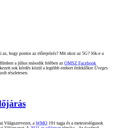
 az, hogy pontos az előrejelzés? Mit okoz az 5G? Jók-e a
 filmben a július második felében az
OMSZ Facebook
rkezett sok kérdés közül a legtöbb embert érdeklőkre
Üveges
olt részletesen.
dőjárás
ai Világszervezet, a
WMO
191 tagja és a meteorológusok
ai Világnapot. A
2021-es világnap
témája: „
Az óceánok,