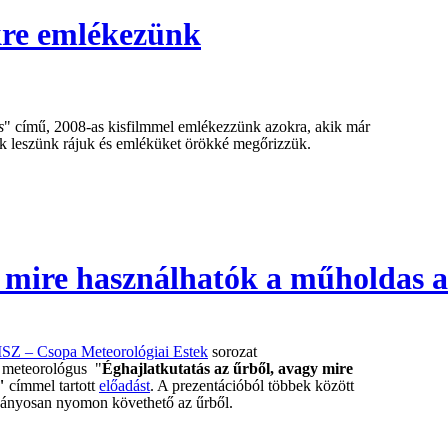
kre emlékezünk
s
" című, 2008-as kisfilmmel e
mlékezzünk azokra, akik már
k leszünk rájuk és emléküket örökké megőrizzük.
y mire használhatók a műholdas 
Z – Csopa Meteorológiai Estek
sorozat
meteorológus "
Éghajlatkutatás az űrből, avagy mire
"
címmel tartott
előadást
. A prezentációból többek között
ványosan nyomon követhető az űrből.