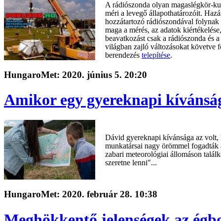
A rádiószonda olyan magaslégkör-ku
méri a levegő állapothatározóit. Ha
hozzátartozó rádiószondával folynak
maga a mérés, az adatok kiértékelése,
beavatkozást csak a rádiószonda és a
világban zajló változásokat követve
berendezés
telepítése
.
HungaroMet: 2020. június 5. 20:20
Amikor egy gyereknapi kívánság 
Dávid gyereknapi kívánsága az volt
munkatársai nagy örömmel fogadták
zabari meteorológiai állomáson találk
szeretne lenni"...
HungaroMet: 2020. február 28. 10:38
Meghökkentő jelenségek az égb