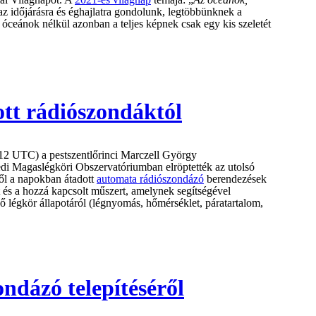
az időjárásra és éghajlatra gondolunk, legtöbbünknek a
 óceánok nélkül azonban a teljes képnek csak egy kis szeletét
ott rádiószondáktól
(12 UTC) a pestszentlőrinci
Marczell György
gedi Magaslégköri Obszervatóriumban elröptették az utolsó
ltől a napokban átadott
automata rádiószondázó
berendezések
és a hozzá kapcsolt műszert, amelynek segítségével
ő légkör állapotáról (légnyomás, hőmérséklet, páratartalom,
ndázó telepítéséről