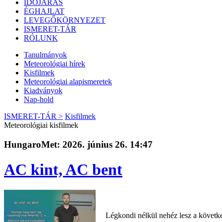
IDŐJÁRÁS
ÉGHAJLAT
LEVEGŐKÖRNYEZET
ISMERET-TÁR
RÓLUNK
Tanulmányok
Meteorológiai hírek
Kisfilmek
Meteorológiai alapismeretek
Kiadványok
Nap-hold
ISMERET-TÁR >
Kisfilmek
Meteorológiai kisfilmek
HungaroMet: 2026. június 26. 14:47
AC kint, AC bent
Légkondi nélkül nehéz lesz a követke