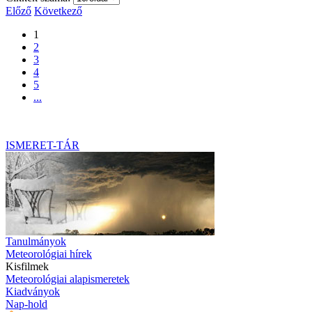
Előző
Következő
1
2
3
4
5
...
ISMERET-TÁR
Tanulmányok
Meteorológiai hírek
Kisfilmek
Meteorológiai alapismeretek
Kiadványok
Nap-hold