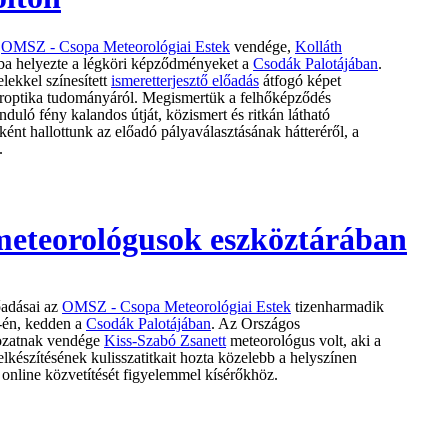
k
OMSZ - Csopa Meteorológiai Estek
vendége,
Kolláth
ba helyezte a légköri képződményeket a
Csodák Palotájában
.
lekkel színesített
ismeretterjesztő előadás
átfogó képet
köroptika tudományáról. Megismertük a felhőképződés
nduló fény kalandos útját, közismert és ritkán látható
ént hallottunk az előadó pályaválasztásának hátteréről, a
.
 meteorológusok eszköztárában
őadásai az
OMSZ - Csopa Meteorológiai Estek
tizenharmadik
4-én, kedden a
Csodák Palotájában
. Az Országos
rozatnak vendége
Kiss-Szabó Zsanett
meteorológus volt, aki a
lkészítésének kulisszatitkait hozta közelebb a helyszínen
t
online közvetítését figyelemmel kísérőkhöz.