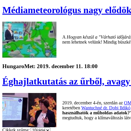
Médiameteorológus nagy elődö
A
Hogyan készül a "Várható időjárá
nem lehetnek velünk! Mindig büszké
HungaroMet: 2019. december 11. 18:00
Éghajlatkutatás az űrből, avag
2019.
december 4
-én, szerdán az
OMS
keretében
Wantuchné dr. Dobi Ildikó
használhatók a műholdas adatok?
megtudtuk, hogy a klímaváltozás lát
Cikkek száma: