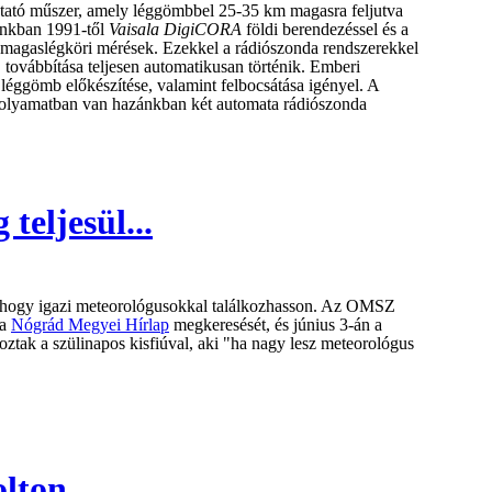
tató műszer, amely léggömbbel 25-35 km magasra feljutva
zánkban 1991-től
Vaisala DigiCORA
földi berendezéssel és a
 magaslégköri mérések. Ezekkel a rádiószonda rendszerekkel
 továbbítása teljesen automatikusan történik. Emberi
 léggömb előkészítése, valamint felbocsátása igényel. A
 folyamatban van hazánkban két automata rádiószonda
teljesül...
, hogy igazi meteorológusokkal találkozhasson. Az OMSZ
 a
Nógrád Megyei Hírlap
megkeresését, és június 3-án a
oztak a szülinapos kisfiúval, aki "ha nagy lesz meteorológus
olton