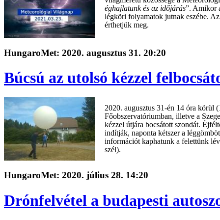
éghajlatunk és az időjárás
”. Amikor 
légköri folyamatok jutnak eszébe. Az
érthetjük meg.
HungaroMet: 2020. augusztus 31. 20:20
Búcsú az utolsó kézzel felbocsát
2020. augusztus 31-én 14 óra körül 
Főobszervatóriumban
, illetve a Sze
kézzel útjára bocsátott szondát. Éjfé
indítják,
naponta kétszer
a léggömböt 
információt kaphatunk a felettünk lév
szél).
HungaroMet: 2020. július 28. 14:20
Drónfelvétel a budapesti autoszo