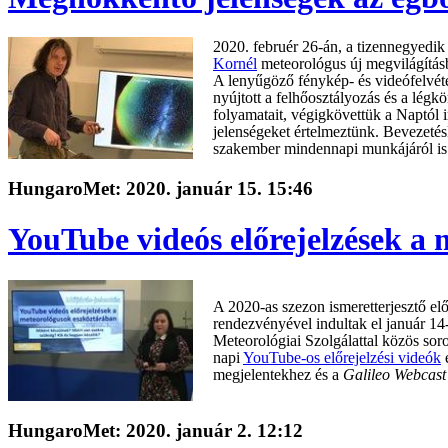
2020. februér 26-án, a tizennegyedi
Kornél
meteorológus új megvilágítás
A lenyűgöző fénykép- és videófelvéte
nyújtott a felhőosztályozás és a lég
folyamatait, végigkövettük a Naptól i
jelenségeket értelmeztünk. Bevezetésk
szakember mindennapi munkájáról is
HungaroMet: 2020. január 15. 15:46
YouTube videós előrejelzések a
A 2020-as szezon ismeretterjesztő el
rendezvényével indultak el január 1
Meteorológiai Szolgálattal közös so
napi
YouTube-os előrejelzési videók
e
megjelentekhez és a
Galileo Webcas
HungaroMet: 2020. január 2. 12:12