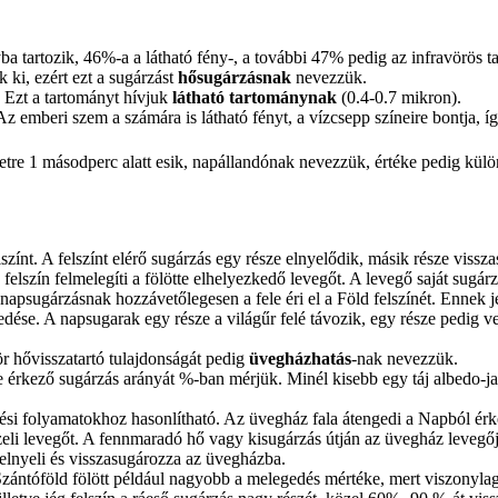
a tartozik, 46%-a a látható fény-, a további 47% pedig az infravörös t
 ki, ezért ezt a sugárzást
hősugárzásnak
nevezzük.
 Ezt a tartományt hívjuk
látható tartománynak
(0.4-0.7 mikron).
 emberi szem a számára is látható fényt, a vízcsepp színeire bontja, így
ületre 1 másodperc alatt esik, napállandónak nevezzük, értéke pedig k
elszínt. A felszínt elérő sugárzás egy része elnyelődik, másik része viss
a felszín felmelegíti a fölötte elhelyezkedő levegőt. A levegő saját sugár
 A napsugárzásnak hozzávetőlegesen a fele éri el a Föld felszínét. Ennek je
edése. A napsugarak egy része a világűr felé távozik, egy része pedig
ör hővisszatartó tulajdonságát pedig
üvegházhatás
-nak nevezzük.
etre érkező sugárzás arányát %-ban mérjük. Minél kisebb egy táj albedo-ja
si folyamatokhoz hasonlítható. Az üvegház fala átengedi a Napból érkez
közeli levegőt. A fennmaradó hő vagy kisugárzás útján az üvegház levegő
 elnyeli és visszasugározza az üvegházba.
zántóföld fölött például nagyobb a melegedés mértéke, mert viszonylag 