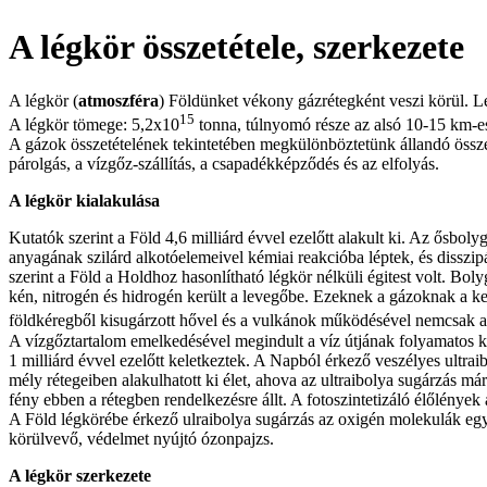
A légkör összetétele, szerkezete
A légkör (
atmoszféra
) Földünket vékony gázrétegként veszi körül. Lé
15
A légkör tömege: 5,2x10
tonna, túlnyomó része az alsó 10-15 km-es
A gázok összetételének tekintetében megkülönböztetünk állandó összet
párolgás, a vízgőz-szállítás, a csapadékképződés és az elfolyás.
A légkör kialakulása
Kutatók szerint a Föld 4,6 milliárd évvel ezelőtt alakult ki. Az ősb
anyagának szilárd alkotóelemeivel kémiai reakcióba léptek, és disszipál
szerint a Föld a Holdhoz hasonlítható légkör nélküli égitest volt. B
kén, nitrogén és hidrogén került a levegőbe. Ezeknek a gázoknak a kev
földkéregből kisugárzott hővel és a vulkánok működésével nemcsak 
A vízgőztartalom emelkedésével megindult a víz útjának folyamatos k
1 milliárd évvel ezelőtt keletkeztek. A Napból érkező veszélyes ultrai
mély rétegeiben alakulhatott ki élet, ahova az ultraibolya sugárzás má
fény ebben a rétegben rendelkezésre állt. A fotoszintetizáló élőlények
A Föld légkörébe érkező ulraibolya sugárzás az oxigén molekulák egy
körülvevő, védelmet nyújtó ózonpajzs.
A légkör szerkezete