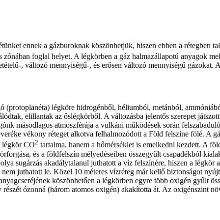
tünket ennek a gázburoknak köszönhetjük, hiszen ebben a rétegben talá
 zónában foglal helyet. A légkörben a gáz halmazállapotú anyagok melle
ételű-, változó mennyiségű-, és erősen változó mennyiségű gázokat. A l
olygó (protoplanéta) légköre hidrogénből, héliumból, metánból, ammóniáb
ódtak, elillantak az őslégkörből. A változásba jelentős szerepet játszot
olygónk másodlagos atmoszférája a vulkáni működések során felszabaduló
eréke vékony réteget alkotva felhalmozódott a Föld felszíne fölé. A gáz
2
a légkör CO
tartalma, hanem a hőmérséklet is emelkedni kezdett. A földfe
örforgása, és a földfelszín mélyedéseiben összegyűlt csapadékból kial
bolya sugárzás akadálytalanul juthatott a víz felszínére, hiszen a légkö
r nem juthatott le. Közel 10 méteres vízréteg már kellő biztonságot nyú
 anyagcseréjének köszönhetően a légkörben egyre több oxigén gyűlt össze,
 részét ózonná (három atomos oxigén) akakította át. Az oxigénszint növ