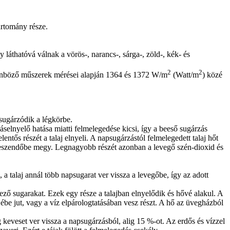
artomány része.
 láthatóvá válnak a vörös-, narancs-, sárga-, zöld-, kék- és
2
2
ülönböző műszerek mérései alapján 1364 és 1372 W/m
(Watt/m
) közé
zasugárzódik a légkörbe.
záselnyelő hatása miatti felmelegedése kicsi, így a beeső sugárzás
lentős részét a talaj elnyeli. A napsugárzástól felmelegedett talaj hőt
 veszendőbe megy. Legnagyobb részét azonban a levegő szén-dioxid és
, a talaj annál több napsugarat ver vissza a levegőbe, így az adott
ő sugarakat. Ezek egy része a talajban elnyelődik és hővé alakul. A
jébe jut, vagy a víz elpárologtatásában vesz részt. A hő az üvegházból
keveset ver vissza a napsugárzásból, alig 15 %-ot. Az erdős és vízzel