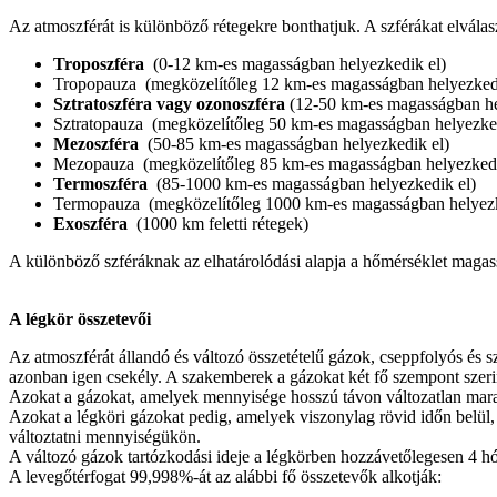
Az atmoszférát is különböző rétegekre bonthatjuk. A szférákat elválas
Troposzféra
(0-12 km-es magasságban helyezkedik el)
Tropopauza (megközelítőleg 12 km-es magasságban helyezkedi
Sztratoszféra vagy ozonoszféra
(12-50 km-es magasságban he
Sztratopauza (megközelítőleg 50 km-es magasságban helyezked
Mezoszféra
(50-85 km-es magasságban helyezkedik el)
Mezopauza (megközelítőleg 85 km-es magasságban helyezkedi
Termoszféra
(85-1000 km-es magasságban helyezkedik el)
Termopauza (megközelítőleg 1000 km-es magasságban helyezk
Exoszféra
(1000 km feletti rétegek)
A különböző szféráknak az elhatárolódási alapja a hőmérséklet magass
A légkör összetevői
Az atmoszférát állandó és változó összetételű gázok, cseppfolyós és
azonban igen csekély. A szakemberek a gázokat két fő szempont szerint
Azokat a gázokat, amelyek mennyisége hosszú távon változatlan mar
Azokat a légköri gázokat pedig, amelyek viszonylag rövid időn belül
változtatni mennyiségükön.
A változó gázok tartózkodási ideje a légkörben hozzávetőlegesen 4 hó
A levegőtérfogat 99,998%-át az alábbi fő összetevők alkotják: