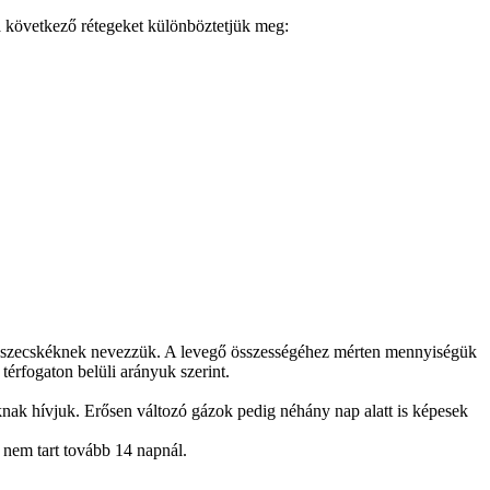
 a következő rétegeket különböztetjük meg:
ol részecskéknek nevezzük. A levegő összességéhez mérten mennyiségük
térfogaton belüli arányuk szerint.
knak hívjuk. Erősen változó gázok pedig néhány nap alatt is képesek
 nem tart tovább 14 napnál.