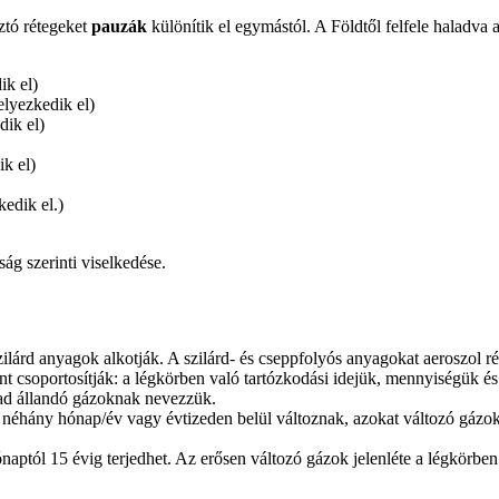
ztó rétegeket
pauzák
különítik el egymástól. A Földtől felfele haladva
k el)
lyezkedik el)
ik el)
k el)
edik el.)
ág szerinti viselkedése.
 szilárd anyagok alkotják. A szilárd- és cseppfolyós anyagokat aerosz
 csoportosítják: a légkörben való tartózkodási idejük, mennyiségük és 
ad állandó gázoknak nevezzük.
, néhány hónap/év vagy évtizeden belül változnak, azokat változó gázo
naptól 15 évig terjedhet. Az erősen változó gázok jelenléte a légkörben