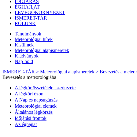
IDŐJÁRÁS
ÉGHAJLAT
LEVEGŐKÖRNYEZET
ISMERET-TÁR
RÓLUNK
Tanulmányok
Meteorológiai hírek
Kisfilmek
Meteorológiai alapismeretek
Kiadványok
Nap-hold
ISMERET-TÁR >
Meteorológiai alapismeretek >
Bevezetés a meteor
Bevezetés a meteorológiába
A légkör összetétele, szerkezete
A légköri ózon
A Nap és napsugárzás
Meteorológiai elemek
Általános légkörzés
Időjárási frontok
Az éghajlat