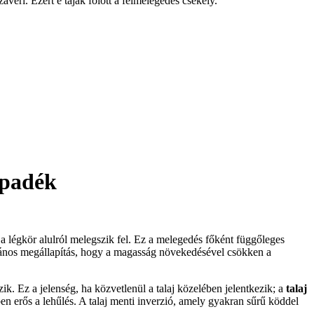
averi. Ezért e tájak fölött a felmelegedés csekély.
apadék
 a légkör alulról melegszik fel. Ez a melegedés főként függőleges
alános megállapítás, hogy a magasság növekedésével csökken a
. Ez a jelenség, ha közvetlenül a talaj közelében jelentkezik; a
talaj
ében erős a lehűlés. A talaj menti inverzió, amely gyakran sűrű köddel