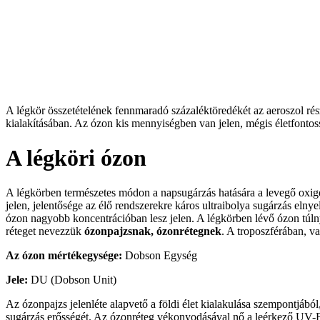
A légkör összetételének fennmaradó százaléktöredékét az aeroszol rés
kialakításában. Az ózon kis mennyiségben van jelen, mégis életfontossá
A légköri ózon
A légkörben természetes módon a napsugárzás hatására a levegő oxi
jelen, jelentősége az élő rendszerekre káros ultraibolya sugárzás eln
ózon nagyobb koncentrációban lesz jelen. A légkörben lévő ózon túl
réteget nevezzük
ózonpajzsnak, ózonrétegnek
. A troposzférában, v
Az ózon mértékegysége:
Dobson Egység
Jele:
DU (Dobson Unit)
Az ózonpajzs jelenléte alapvető a földi élet kialakulása szempontjáb
sugárzás erősségét. Az ózonréteg vékonyodásával nő a leérkező UV-B 