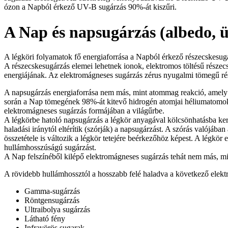
ózon a Napból érkező UV-B sugárzás 90%-át kiszűri.
A Nap és napsugárzás (albedo, 
A légköri folyamatok fő energiaforrása a Napból érkező részecskesug
A részecskesugárzás elemei lehetnek ionok, elektromos töltésű részec
energiájának. Az elektromágneses sugárzás zérus nyugalmi tömegű r
A napsugárzás energiaforrása nem más, mint atommag reakció, amely 
során a Nap tömegének 98%-át kitevő hidrogén atomjai héliumatomokká 
elektromágneses sugárzás formájában a világűrbe.
A légkörbe hatoló napsugárzás a légkör anyagával kölcsönhatásba ker
haladási iránytól eltérítik (szórják) a napsugárzást. A szórás valójáb
összetétele is változik a légkör tetejére beérkezőhöz képest. A légkör
hullámhosszúságú sugárzást.
A Nap felszínéből kilépő elektromágneses sugárzás tehát nem más, mi
A rövidebb hullámhossztól a hosszabb felé haladva a következő elek
Gamma-sugárzás
Röntgensugárzás
Ultraibolya sugárzás
Látható fény
Infravörös sugarak