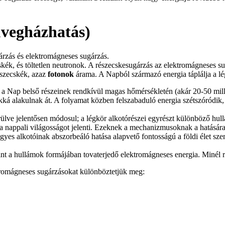
üvegházhatás)
árzás és elektromágneses sugárzás.
skék, és töltetlen neutronok. A részecskesugárzás az elektromágneses s
észecskék, azaz
fotonok
árama. A Napból származó energia táplálja a lég
a Nap belső részeinek rendkívül magas hőmérsékletén (akár 20-50 milli
alakulnak át. A folyamat közben felszabaduló energia szétszóródik, ma
ülve jelentősen módosul; a légkör alkotórészei egyrészt különböző hul
an a nappali világosságot jelenti. Ezeknek a mechanizmusoknak a hatására 
 egyes alkotóinak abszorbeáló hatása alapvető fontosságú a földi élet sz
nt a hullámok formájában tovaterjedő elektromágneses energia. Minél 
tromágneses sugárzásokat különböztetjük meg: