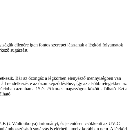
ségük ellenére igen fontos szerepet játszanak a légköri folyamatok
rkező sugárzást.
letkezik. Bár az ózongáz a légkörben elenyésző mennyiségben van
én áll rendelkezésre az ózon képződéséhez, így az alsóbb rétegekben az
ációban azonban a 15 és 25 km-es magasságok között található. Ezt a
álható.
UV-B (UV/ultraibolya) tartományt, és jelentősen csökkenti az UV-C
hullámhosszúságú sugárzás is elérheti, amely korábban nem. A légköri