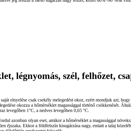
illetve jég felszín a ráeső sugárzás nagy részét, közel 60% -90 %-át vissz
et, légnyomás, szél, felhőzet, cs
r saját elnyelése csak csekély melegedést okoz, ezért mondjuk azt, hogy
 melegedése okozza a hőmérséklet magassággal történő csökkenését. Ált
raz levegőben 1°C, a nedves levegőben 0,65 °C.
ordul azonban olyan eset, amikor a hőmérséklet a magassággal növekszik
őtlen éjszaka. Ekkor a földfelszín kisugárzása nagy, emiatt a talaj közel
p délelőttjén rendszerint feloszlik.