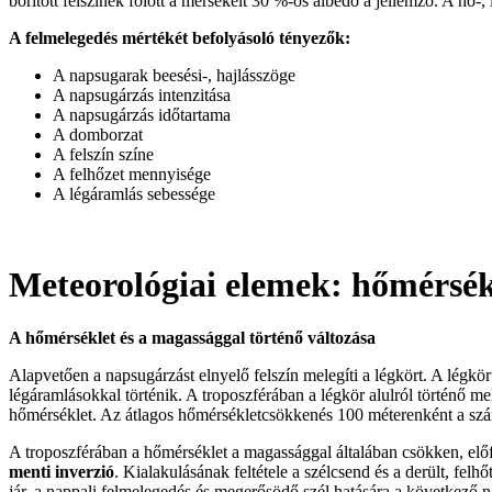
borított felszínek fölött a mérsékelt 30 %-os albedo a jellemző. A hó-, 
A felmelegedés mértékét befolyásoló tényezők:
A napsugarak beesési-, hajlásszöge
A napsugárzás intenzitása
A napsugárzás időtartama
A domborzat
A felszín színe
A felhőzet mennyisége
A légáramlás sebessége
Meteorológiai elemek: hőmérsékl
A hőmérséklet és a magassággal történő változása
Alapvetően a napsugárzást elnyelő felszín melegíti a légkört. A légkö
légáramlásokkal történik. A troposzférában a légkör alulról történő
hőmérséklet. Az átlagos hőmérsékletcsökkenés 100 méterenként a szá
A troposzférában a hőmérséklet a magassággal általában csökken, előf
menti inverzió
. Kialakulásának feltétele a szélcsend és a derült, felh
jár, a nappali felmelegedés és megerősödő szél hatására a következő na