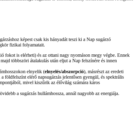
ugárzáshoz képest csak kis hányadát teszi ki a Nap sugárzó
kör fizikai folyamatait.
ó fokot is elérheti) és az ottani nagy nyomáson megy végbe. Ennek
jd többszöri átalakulás után eljut a Nap felszínére és innen
lámhosszokon elnyelik (
elnyelés/abszorpció
), másrészt az eredeti
a földfelszínt elérő napsugárzás jelentősen gyengül, és spektrális
empontjából, mivel kiszűrik az élővilág számára káros
rövidebb a sugárzás hullámhossza, annál nagyobb az energiája.