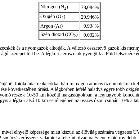
Nitrogén (N
)
78,084%
2
Oxigén (O
)
20,946%
2
Argon (Ar)
0,934%
Szén-dioxid (CO
)
0,032%
2
zecskék és a nyomgázok alkotják. A változó összetevő gázok kis mennyi
gú szerepet tölt be. A légköri aeroszolok gyengítik a Föld felszínére é
génjéből fotokémiai reakciókkal három oxigén atomos ózonmolekula ke
yelése következtében óriási. A légkörben lefelé haladva egyre több oxig
nyomó része a 10-50 km közötti magasságokban, a legnagyobb koncentr
agyis a légkör alsó 10 km-es rétegében az összes ózon csupán 10%-a tal
ól, mivel elnyelő képessége miatt kiszűri az élővilág számára végzetes 
sugárzás erőssége, valamint a felszínt olyan nagy energiájú rövidebb 