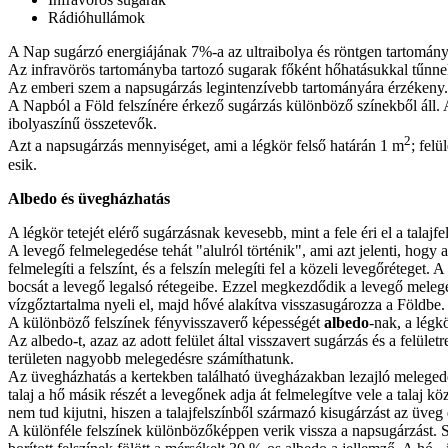
Rádióhullámok
A Nap sugárzó energiájának 7%-a az ultraibolya és röntgen tartományb
Az infravörös tartományba tartozó sugarak főként hőhatásukkal tűnnek
Az emberi szem a napsugárzás legintenzívebb tartományára érzékeny.
A Napból a Föld felszínére érkező sugárzás különböző színekből áll. Az
ibolyaszínű összetevők.
2
Azt a napsugárzás mennyiséget, ami a légkör felső határán 1 m
; fel
esik.
Albedo és üvegházhatás
A légkör tetejét elérő sugárzásnak kevesebb, mint a fele éri el a talajf
A levegő felmelegedése tehát "alulról történik", ami azt jelenti, hogy 
felmelegíti a felszínt, és a felszín melegíti fel a közeli levegőréteget.
bocsát a levegő legalsó rétegeibe. Ezzel megkezdődik a levegő meleg
vízgőztartalma nyeli el, majd hővé alakítva visszasugározza a Földbe.
A különböző felszínek fényvisszaverő képességét
albedo
-nak, a légk
Az albedo-t, azaz az adott felület által visszavert sugárzás és a felül
területen nagyobb melegedésre számíthatunk.
Az üvegházhatás a kertekben található üvegházakban lezajló melegedé
talaj a hő másik részét a levegőnek adja át felmelegítve vele a talaj 
nem tud kijutni, hiszen a talajfelszínből származó kisugárzást az üveg
A különféle felszínek különbözőképpen verik vissza a napsugárzást. S