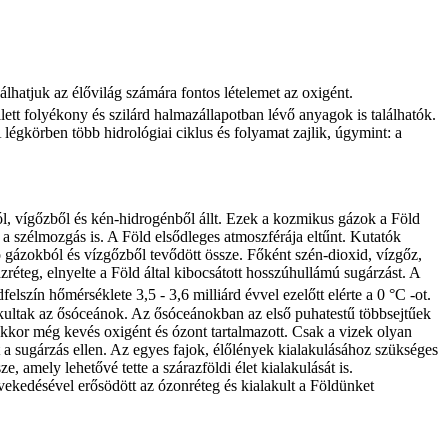
lhatjuk az élővilág számára fontos lételemet az oxigént.
tt folyékony és szilárd halmazállapotban lévő anyagok is találhatók.
égkörben több hidrológiai ciklus és folyamat zajlik, úgymint: a
ól, vígőzből és kén-hidrogénből állt. Ezek a kozmikus gázok a Föld
t a szélmozgás is. A Föld elsődleges atmoszférája eltűnt. Kutatók
 gázokból és vízgőzből tevődött össze. Főként szén-dioxid, vízgőz,
réteg, elnyelte a Föld által kibocsátott hosszúhullámú sugárzást. A
lszín hőmérséklete 3,5 - 3,6 milliárd évvel ezelőtt elérte a 0 °C -ot.
akultak az ősóceánok. Az ősóceánokban az első puhatestű többsejtűek
r akkor még kevés oxigént és ózont tartalmazott. Csak a vizek olyan
jt a sugárzás ellen. Az egyes fajok, élőlények kialakulásához szükséges
 amely lehetővé tette a szárazföldi élet kialakulását is.
ekedésével erősödött az ózonréteg és kialakult a Földünket