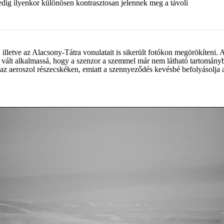
dig ilyenkor különösen kontrasztosan jelennek meg a távoli
lletve az Alacsony-Tátra vonulatait is sikerült fotókon megörökíteni. A
ra vált alkalmassá, hogy a szenzor a szemmel már nem látható tartomány
z aeroszol részecskéken, emiatt a szennyeződés kevésbé befolyásolja a