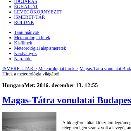
IDŐJÁRÁS
ÉGHAJLAT
LEVEGŐKÖRNYEZET
ISMERET-TÁR
RÓLUNK
Tanulmányok
Meteorológiai hírek
Kisfilmek
Meteorológiai alapismeretek
Kiadványok
Nap-hold
ISMERET-TÁR >
Meteorológiai hírek >
Magas-Tátra vonulatai Buda
Hírek a meteorológia világából
HungaroMet: 2016. december 13. 12:55
Magas-Tátra vonulatai Budapes
A hidegfront által kitisztított légtöm
rétegben igen száraz volt a levegő, am