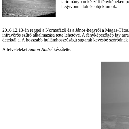
tartományban készült fényképeken pe
hegyvonulatok és objektumok.
2016.12.13-án reggel a Normafától és a János-hegyről a Magas-Tátra, i
infravörös szűrő alkalmazása tette lehetővé. A fényképezőgép így ar
detektálja. A hosszabb hullámhosszúságú sugarak kevésbé szóródnak a
A felvételeket
Simon André
készítette.