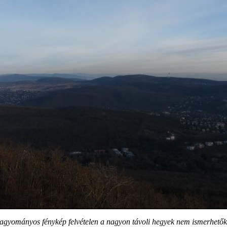
agyományos fénykép felvételen a nagyon távoli hegyek nem ismerhetők 