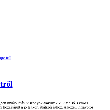
pestről
tről
egben kiváló látási viszonyok alakultak ki. Az alsó 3 km-es
i hozzájárult a jó légköri átlátszósághoz. A közeli infravörös