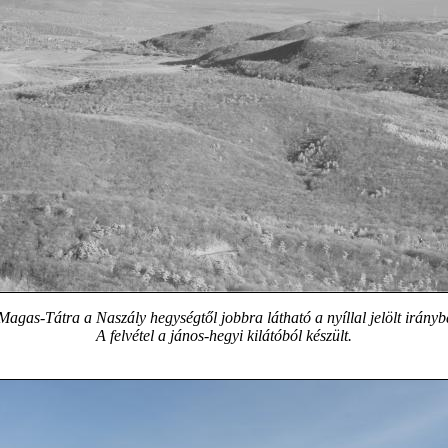
Magas-Tátra a Naszály hegységtől jobbra látható a nyíllal jelölt irányb
A felvétel a jános-hegyi kilátóból készült.