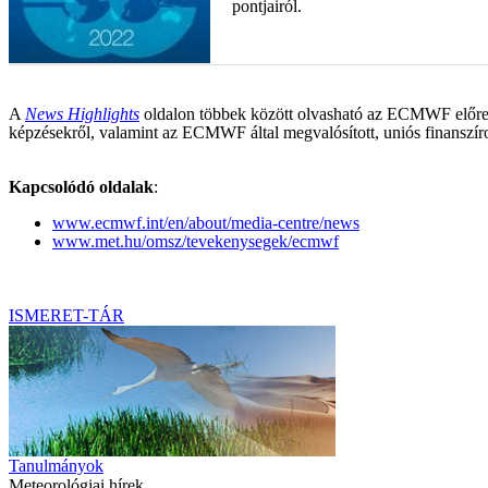
pontjairól.
A
News Highlights
oldalon többek között olvasható az ECMWF előrejelz
képzésekről, valamint az ECMWF által megvalósított, uniós finanszíro
Kapcsolódó oldalak
:
www.ecmwf.int/en/about/media-centre/news
www.met.hu/omsz/tevekenysegek/ecmwf
ISMERET-TÁR
Tanulmányok
Meteorológiai hírek