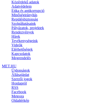
Közérdekű adatok
Adatvédelem
Etika és antikorrupció
Minőségirányítás
Repülésbiztonság
Szolgáltatásaink
Pályázatok, projektek
Rendezvények
Hírek
Tevékenységeink
Videók
Elérhetőségek
Kapcsolatok
Megrendelés
MET.HU
Újdonságok
Állásajánlat
Szerzői jogok
Honlapról
RSS
Facebook
Meteora
Oldaltérkép