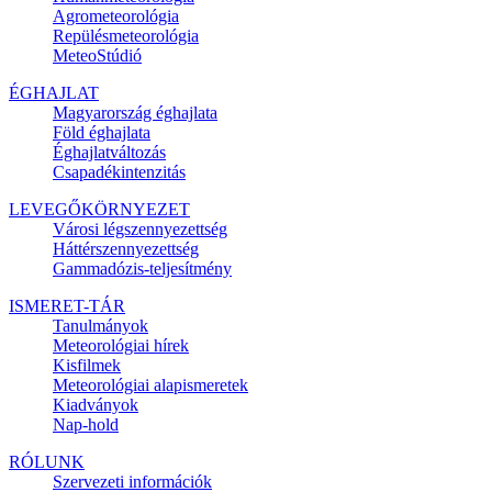
Agrometeorológia
Repülésmeteorológia
MeteoStúdió
ÉGHAJLAT
Magyarország éghajlata
Föld éghajlata
Éghajlatváltozás
Csapadékintenzitás
LEVEGŐKÖRNYEZET
Városi légszennyezettség
Háttérszennyezettség
Gammadózis-teljesítmény
ISMERET-TÁR
Tanulmányok
Meteorológiai hírek
Kisfilmek
Meteorológiai alapismeretek
Kiadványok
Nap-hold
RÓLUNK
Szervezeti információk