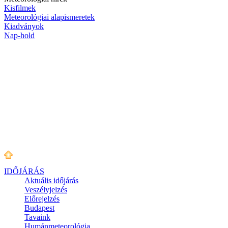
Kisfilmek
Meteorológiai alapismeretek
Kiadványok
Nap-hold
IDŐJÁRÁS
Aktuális
időjárás
Veszélyjelzés
Előrejelzés
Budapest
Tavaink
Humánmeteorológia