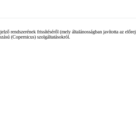
ő rendszerének frissítéséről (mely általánosságban javította az előreje
zású (Copernicus) szolgáltatásokról.