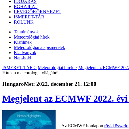
IDŐJÁRÁS
ÉGHAJLAT
LEVEGŐKÖRNYEZET
ISMERET-TÁR
RÓLUNK
Tanulmányok
Meteorológiai hírek
Kisfilmek
Meteorológiai alapismeretek
Kiadványok
Nap-hold
ISMERET-TÁR >
Meteorológiai hírek >
Megjelent az ECMWF 2022. 
Hírek a meteorológia világából
HungaroMet: 2022. december 21. 12:00
Megjelent az ECMWF 2022. évi 
Az ECMWF honlapon
rövid összefo