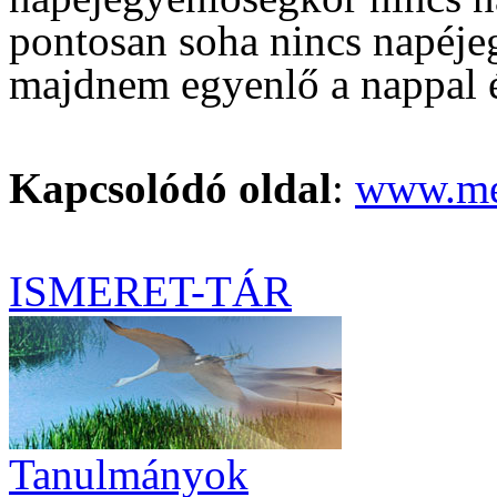
pontosan soha nincs napéje
majdnem egyenlő a nappal é
Kapcsolódó oldal
:
www.met
ISMERET-TÁR
Tanulmányok