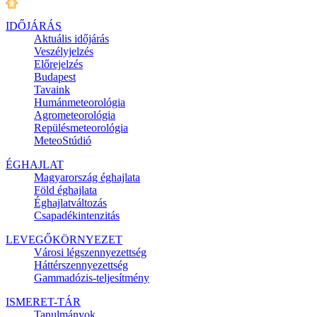
IDŐJÁRÁS
Aktuális
időjárás
Veszélyjelzés
Előrejelzés
Budapest
Tavaink
Humánmeteorológia
Agrometeorológia
Repülésmeteorológia
MeteoStúdió
ÉGHAJLAT
Magyarország éghajlata
Föld éghajlata
Éghajlatváltozás
Csapadékintenzitás
LEVEGŐKÖRNYEZET
Városi légszennyezettség
Háttérszennyezettség
Gammadózis-teljesítmény
ISMERET-TÁR
Tanulmányok