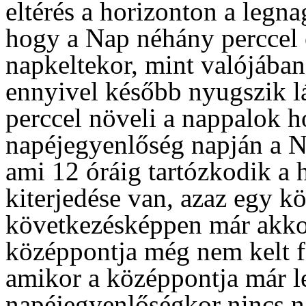
eltérés a horizonton a legnag
hogy a Nap néhány perccel 
napkeltekor, mint valójába
ennyivel később nyugszik lá
perccel növeli a nappalok h
napéjegyenlőség napján a N
ami 12 óráig tartózkodik a 
kiterjedése van, azaz egy kö
következésképpen már akkor 
középpontja még nem kelt fe
amikor a középpontja már l
napéjegyenlőségkor nincs n