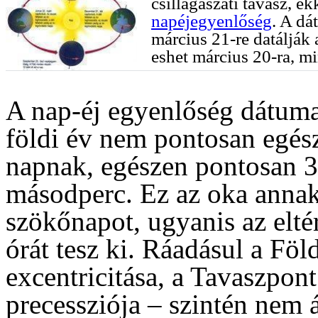
csillagászati tavasz, e
napéjegyenlőség
. A d
március 21-re datálják
eshet március 20-ra, mi
A nap-éj egyenlőség dátuma
földi év nem pontosan egés
napnak, egészen pontosan 36
másodperc. Ez az oka annak,
szökőnapot, ugyanis az elt
órát tesz ki. Ráadásul a Föl
excentricitása, a Tavaszpont
precessziója – szintén nem 