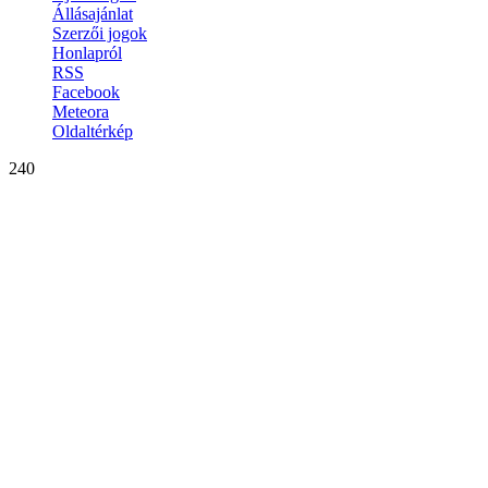
Állásajánlat
Szerzői jogok
Honlapról
RSS
Facebook
Meteora
Oldaltérkép
240