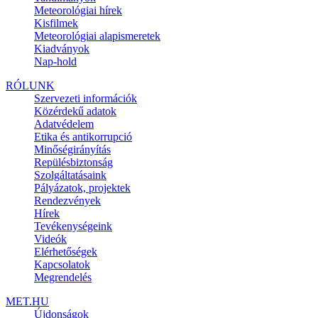
Meteorológiai hírek
Kisfilmek
Meteorológiai alapismeretek
Kiadványok
Nap-hold
RÓLUNK
Szervezeti információk
Közérdekű adatok
Adatvédelem
Etika és antikorrupció
Minőségirányítás
Repülésbiztonság
Szolgáltatásaink
Pályázatok, projektek
Rendezvények
Hírek
Tevékenységeink
Videók
Elérhetőségek
Kapcsolatok
Megrendelés
MET.HU
Újdonságok