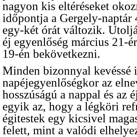
nagyon kis eltéréseket okoz
időpontja a Gergely-naptár 4
egy-két órát változik. Utolj
éj egyenlőség március 21-ér
19-én bekövetkezni.
Minden bizonnyal kevéssé i
napéjegyenlőségkor az elne
hosszúságú a nappal és az é
egyik az, hogy a légköri ref
égitestek egy kicsivel maga
felett, mint a valódi elhely