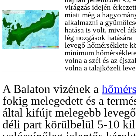
virágzás idején érkezet
miatt még a hagyomány
alkalmazni a gyümölcs
hatása is volt, mivel át
légmozgások hatására
levegő hőmérséklete k
minimum hőmérsékletet 
volna a szél és az éjsz
volna a talajközeli leve
A Balaton vizének a
hőmérs
fokig melegedett és a termés
által kifújt melegebb levegő 
déli part körülbelül 5-10 ki