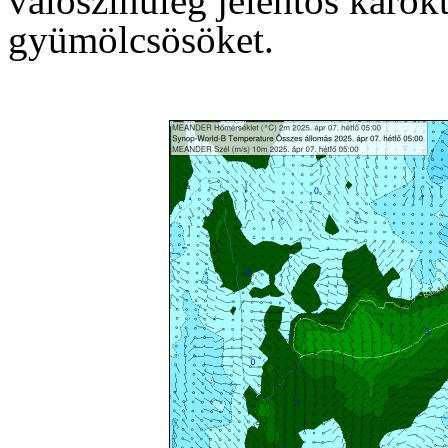
valószínűleg jelentős károk
gyümölcsösöket.