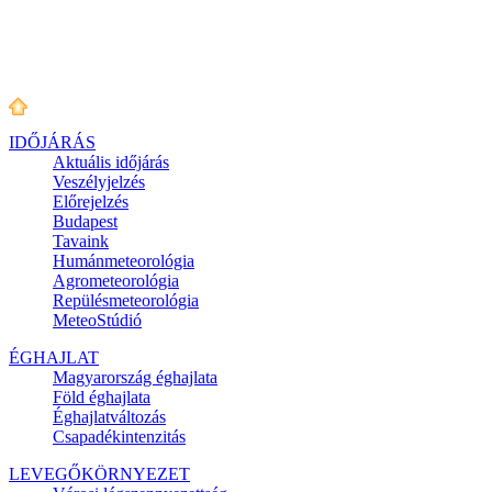
IDŐJÁRÁS
Aktuális
időjárás
Veszélyjelzés
Előrejelzés
Budapest
Tavaink
Humánmeteorológia
Agrometeorológia
Repülésmeteorológia
MeteoStúdió
ÉGHAJLAT
Magyarország éghajlata
Föld éghajlata
Éghajlatváltozás
Csapadékintenzitás
LEVEGŐKÖRNYEZET