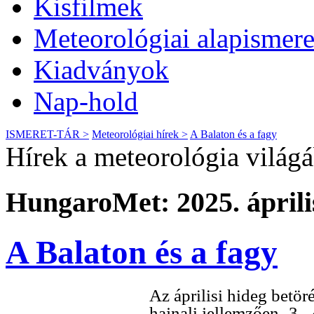
Kisfilmek
Meteorológiai alapismere
Kiadványok
Nap-hold
ISMERET-TÁR >
Meteorológiai hírek >
A Balaton és a fagy
Hírek a meteorológia világ
HungaroMet: 2025. április
A Balaton és a fagy
Az áprilisi hideg betö
hajnali jellemzően -3, 