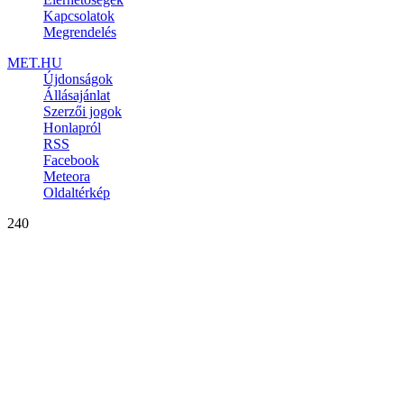
Kapcsolatok
Megrendelés
MET.HU
Újdonságok
Állásajánlat
Szerzői jogok
Honlapról
RSS
Facebook
Meteora
Oldaltérkép
240