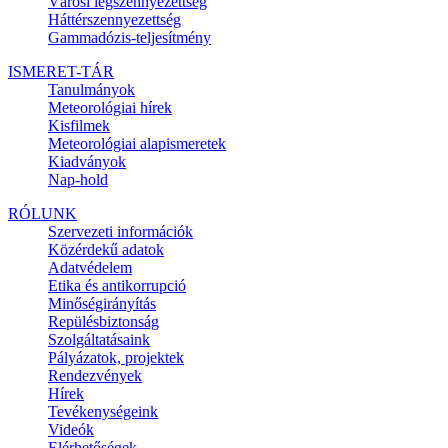
Városi légszennyezettség
Háttérszennyezettség
Gammadózis-teljesítmény
ISMERET-TÁR
Tanulmányok
Meteorológiai hírek
Kisfilmek
Meteorológiai alapismeretek
Kiadványok
Nap-hold
RÓLUNK
Szervezeti információk
Közérdekű adatok
Adatvédelem
Etika és antikorrupció
Minőségirányítás
Repülésbiztonság
Szolgáltatásaink
Pályázatok, projektek
Rendezvények
Hírek
Tevékenységeink
Videók
Elérhetőségek