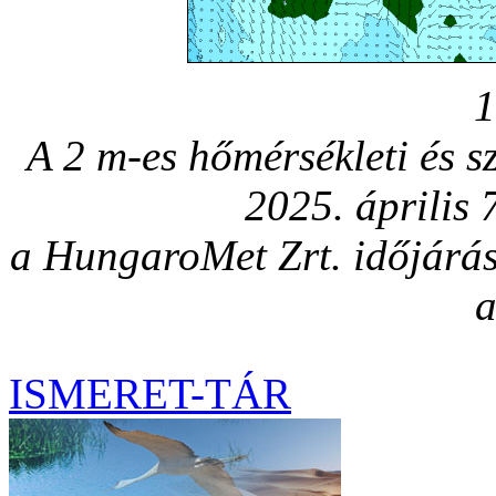
1
A 2 m-es hőmérsékleti és s
2025. április 
a HungaroMet Zrt. időjárá
a
ISMERET-TÁR