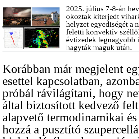
2025. július 7-8-án hev
okoztak kiterjedt vihar
helyzet egyediségét a 
feletti konvektív széll
évtizedek legnagyobb i
hagyták maguk után.
Korábban már megjelent e
esettel kapcsolatban, azonb
próbál rávilágítani, hogy n
által biztosított kedvező fe
alapvető termodinamikai és 
hozzá a pusztító szupercellá