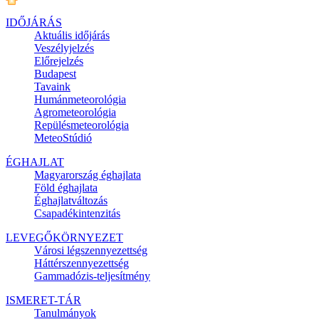
IDŐJÁRÁS
Aktuális
időjárás
Veszélyjelzés
Előrejelzés
Budapest
Tavaink
Humánmeteorológia
Agrometeorológia
Repülésmeteorológia
MeteoStúdió
ÉGHAJLAT
Magyarország éghajlata
Föld éghajlata
Éghajlatváltozás
Csapadékintenzitás
LEVEGŐKÖRNYEZET
Városi légszennyezettség
Háttérszennyezettség
Gammadózis-teljesítmény
ISMERET-TÁR
Tanulmányok