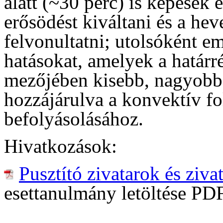
alatt (~30 perc) is képesek
erősödést kiváltani és a hev
felvonultatni; utolsóként em
hatásokat, amelyek a határr
mezőjében kisebb, nagyobb z
hozzájárulva a konvektív f
befolyásolásához.
Hivatkozások:
Pusztító zivatarok és ziv
esettanulmány letöltése P