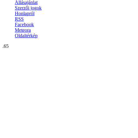
Állásajánlat
Szerzői jogok
Honlapról
RSS
Facebook
Meteora
Oldaltérkép
.65