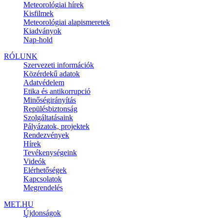
Meteorológiai hírek
Kisfilmek
Meteorológiai alapismeretek
Kiadványok
Nap-hold
RÓLUNK
Szervezeti információk
Közérdekű adatok
Adatvédelem
Etika és antikorrupció
Minőségirányítás
Repülésbiztonság
Szolgáltatásaink
Pályázatok, projektek
Rendezvények
Hírek
Tevékenységeink
Videók
Elérhetőségek
Kapcsolatok
Megrendelés
MET.HU
Újdonságok