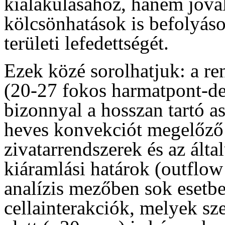
kialakulásához, hanem jóval
kölcsönhatások is befolyáso
területi lefedettségét.
Ezek közé sorolhatjuk: a ren
(20-27 fokos harmatpont-de
bizonnyal a hosszan tartó as
heves konvekciót megelőző é
zivatarrendszerek és az álta
kiáramlási határok (outflow
analízis mezőben sok esetben
cellainterakciók, melyek sz