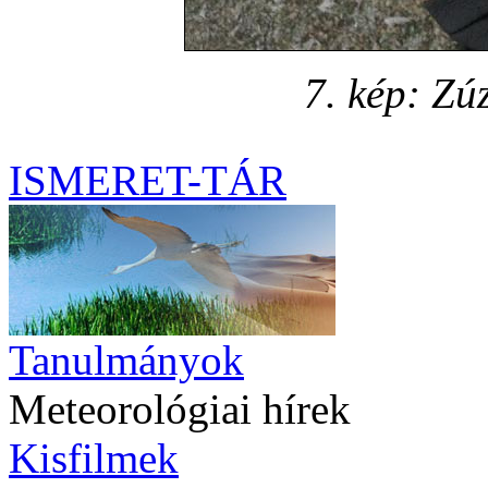
7. kép: Zú
ISMERET-TÁR
Tanulmányok
Meteorológiai hírek
Kisfilmek