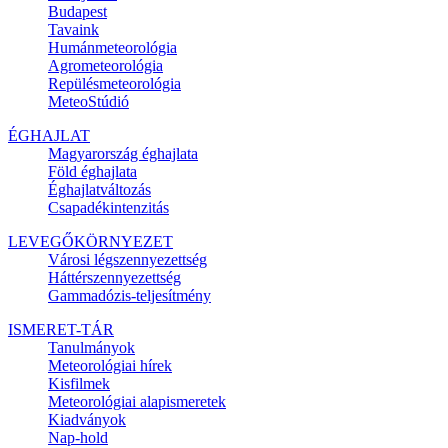
Budapest
Tavaink
Humánmeteorológia
Agrometeorológia
Repülésmeteorológia
MeteoStúdió
ÉGHAJLAT
Magyarország éghajlata
Föld éghajlata
Éghajlatváltozás
Csapadékintenzitás
LEVEGŐKÖRNYEZET
Városi légszennyezettség
Háttérszennyezettség
Gammadózis-teljesítmény
ISMERET-TÁR
Tanulmányok
Meteorológiai hírek
Kisfilmek
Meteorológiai alapismeretek
Kiadványok
Nap-hold