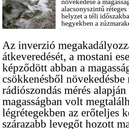
növekedése a magasságg
alacsonyszintű réteges 
helyzet a téli időszakb
hegyekben a zúzmarak
Az inverzió megakadályozz
átkeveredését, a mostani ese
képződött abban a magasság
csökkenésből növekedésbe m
rádiószondás mérés alapján 
magasságban volt megtalálh
légrétegekben az erőteljes k
szárazabb levegőt hozott ma