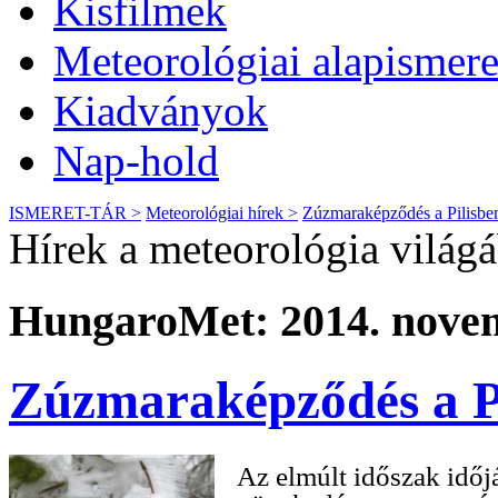
Kisfilmek
Meteorológiai alapismere
Kiadványok
Nap-hold
ISMERET-TÁR >
Meteorológiai hírek >
Zúzmaraképződés a Pilisbe
Hírek a meteorológia világ
HungaroMet: 2014. novem
Zúzmaraképződés a P
Az elmúlt időszak időjá