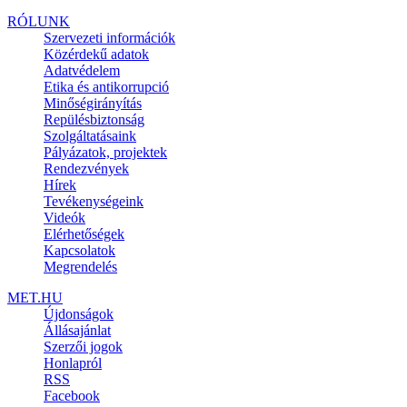
RÓLUNK
Szervezeti információk
Közérdekű adatok
Adatvédelem
Etika és antikorrupció
Minőségirányítás
Repülésbiztonság
Szolgáltatásaink
Pályázatok, projektek
Rendezvények
Hírek
Tevékenységeink
Videók
Elérhetőségek
Kapcsolatok
Megrendelés
MET.HU
Újdonságok
Állásajánlat
Szerzői jogok
Honlapról
RSS
Facebook