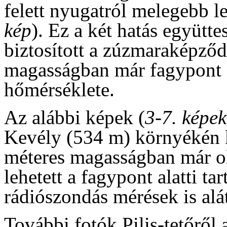
felett nyugatról melegebb l
kép
). Ez a két hatás együtte
biztosított a zúzmaraképző
magasságban már fagypont a
hőmérséklete.
Az alábbi képek (
3-7. képek
Kevély (534 m) környékén 
méteres magasságban már ol
lehetett a fagypont alatti ta
rádiószondás mérések is al
További fotók Pilis-tetőről