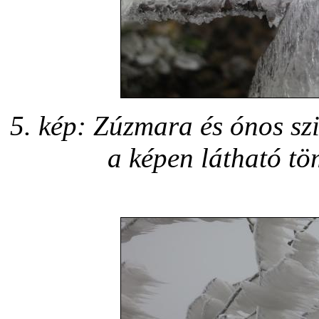
5. kép: Zúzmara és ónos szi
a képen látható tö