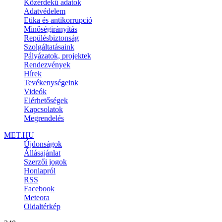
Közérdekű adatok
Adatvédelem
Etika és antikorrupció
Minőségirányítás
Repülésbiztonság
Szolgáltatásaink
Pályázatok, projektek
Rendezvények
Hírek
Tevékenységeink
Videók
Elérhetőségek
Kapcsolatok
Megrendelés
MET.HU
Újdonságok
Állásajánlat
Szerzői jogok
Honlapról
RSS
Facebook
Meteora
Oldaltérkép