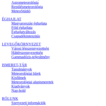
Agrometeorológia
Repülésmeteorológia
MeteoStúdió
ÉGHAJLAT
Magyarország éghajlata
Föld éghajlata
Éghajlatváltozás
Csapadékintenzitás
LEVEGŐKÖRNYEZET
Városi légszennyezettség
Háttérszennyezettség
Gammadózis-teljesítmény
ISMERET-TÁR
Tanulmányok
Meteorológiai hírek
Kisfilmek
Meteorológiai alapismeretek
Kiadványok
Nap-hold
RÓLUNK
Szervezeti információk