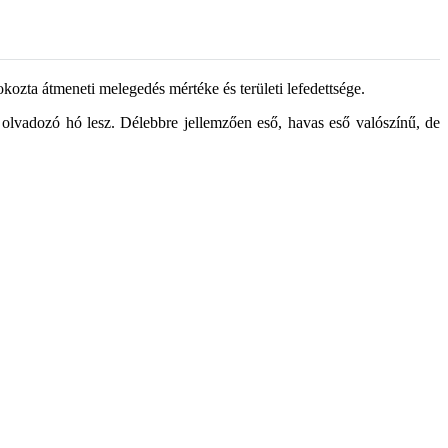
okozta átmeneti melegedés mértéke és területi lefedettsége.
, olvadozó hó lesz. Délebbre jellemzően eső, havas eső valószínű, de