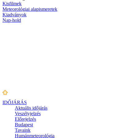
Kisfilmek
Meteorológiai alapismeretek
Kiadványok
Nap-hold
IDŐJÁRÁS
Aktuális
időjárás
Veszélyjelzés
Előrejelzés
Budapest
Tavaink
Humánmeteorológia