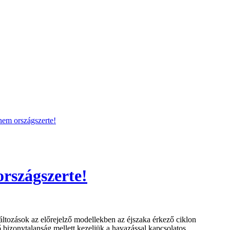
 nem országszerte!
országszerte!
tozások az előrejelző modellekben az éjszaka érkező ciklon
ő bizonytalanság mellett kezeljük a havazással kapcsolatos