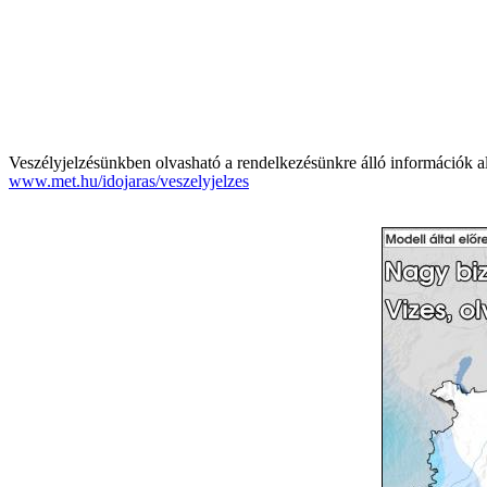
Veszélyjelzésünkben olvasható a rendelkezésünkre álló információk al
www.met.hu/idojaras/veszelyjelzes