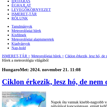
IDŐJÁRÁS
ÉGHAJLAT
LEVEGŐKÖRNYEZET
ISMERET-TÁR
RÓLUNK
Tanulmányok
Meteorológiai hírek
Kisfilmek
Meteorológiai alapismeretek
Kiadványok
Nap-hold
ISMERET-TÁR >
Meteorológiai hírek >
Ciklon érkezik, lesz hó, de
Hírek a meteorológia világából
HungaroMet: 2024. november 21. 11:08
Ciklon érkezik, lesz hó, de nem 
Napok óta vannak kisebb-nagyobb vál
pályájával kapcsolatosan, emiatt kell