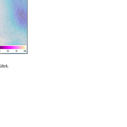
ltek.