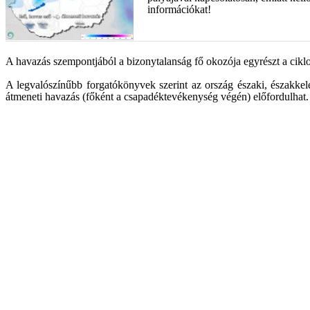
információkat!
A havazás szempontjából a bizonytalanság fő okozója egyrészt a ciklon 
A legvalószínűbb forgatókönyvek szerint az ország északi, északkele
átmeneti havazás (főként a csapadéktevékenység végén) előfordulhat.