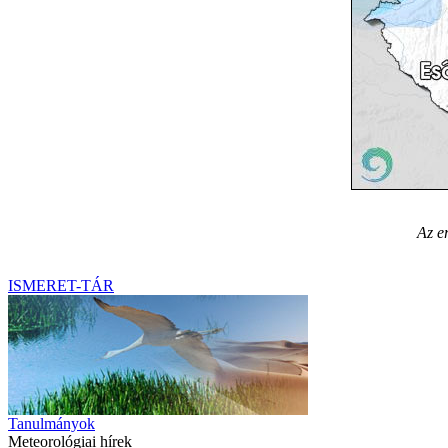
Az e
ISMERET-TÁR
Tanulmányok
Meteorológiai hírek