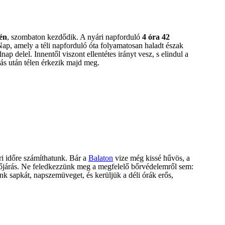
-én
, szombaton kezdődik. A nyári napforduló
4 óra 42
ap, amely a téli napforduló óta folyamatosan haladt észak
olnap delel. Innentől viszont ellentétes irányt vesz, s elindul a
lás után télen érkezik majd meg.
ri időre számíthatunk. Bár a
Balaton
vize még kissé hűvös, a
őjárás. Ne feledkezzünk meg a megfelelő bőrvédelemről sem:
nk sapkát, napszemüveget, és kerüljük a déli órák erős,