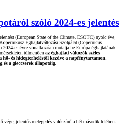
otáról szóló 2024-es jelentés
 jelentést (European State of the Climate, ESOTC) nyolc éve,
a Kopernikusz Éghajlatváltozási Szolgálat (Copernicus
a 2024-es évre vonatkozóan mutatja be Európa éghajlatának
hőmérsékleten túlmenően
az éghajlati változók széles
a hő- és hidegterheléstől kezdve a napfénytartamon,
g és a gleccserek állapotáig
.
dő vége, jelentős melegedés valószínű a hét második felében.