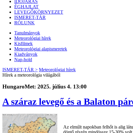
IDŐJÁRÁS
ÉGHAJLAT
LEVEGŐKÖRNYEZET
ISMERET-TÁR
RÓLUNK
Tanulmányok
Meteorológiai hírek
Kisfilmek
Meteorológiai alapismeretek
Kiadványok
Nap-hold
ISMERET-TÁR >
Meteorológiai hírek
Hírek a meteorológia világából
HungaroMet: 2025. július 4. 13:00
A száraz levegő és a Balaton pár
Az elmúlt napokban felhőt is alig lát
döntő részén mindössze 15-30% volt c