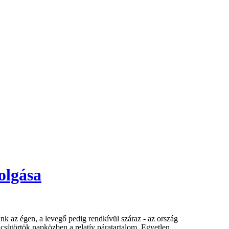
olgása
unk az égen, a levegő pedig rendkívül száraz - az ország
sütörtök napközben a relatív páratartalom. Egyetlen