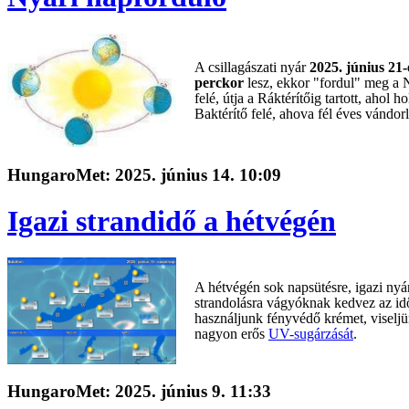
A csillagászati nyár
2025. június 21
perckor
lesz, ekkor "fordul" meg a N
felé, útja a Ráktérítőig tartott, ahol h
Baktérítő felé, ahova fél éves vándor
HungaroMet: 2025. június 14. 10:09
Igazi strandidő a hétvégén
A hétvégén sok napsütésre, igazi nyá
strandolásra vágyóknak kedvez az id
használjunk fényvédő krémet, viseljü
nagyon erős
UV-sugárzását
.
HungaroMet: 2025. június 9. 11:33