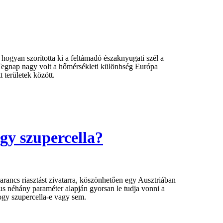
ogyan szorította ki a feltámadó északnyugati szél
a
Tegnap nagy volt a hőmérsékleti különbség Európa
t területek között.
gy szupercella?
rancs riasztást zivatarra, köszönhetően egy Ausztriában
us néhány paraméter alapján gyorsan le tudja vonni a
hogy szupercella-e vagy sem.