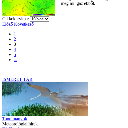
meg mi igaz ebből.
Cikkek száma:
Előző
Következő
1
2
3
4
5
...
ISMERET-TÁR
Tanulmányok
Meteorológiai hírek