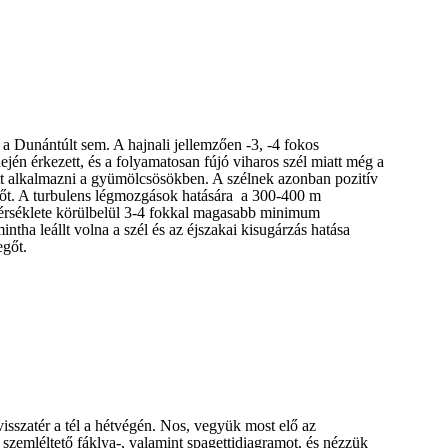
 a Dunántúlt sem. A hajnali jellemzően -3, -4 fokos
jén érkezett, és a folyamatosan fújó viharos szél miatt még a
t alkalmazni a gyümölcsösökben. A szélnek azonban pozitív
vegőt. A turbulens légmozgások hatására a 300-400 m
rséklete körülbelül 3-4 fokkal magasabb minimum
ntha leállt volna a szél és az éjszakai kisugárzás hatása
egőt.
isszatér a tél a hétvégén. Nos, vegyük most elő az
 szemléltető fáklya-, valamint spagettidiagramot, és nézzük