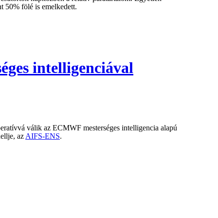
t 50% fölé is emelkedett.
éges intelligenciával
operatívvá válik az ECMWF mesterséges intelligencia alapú
ellje, az
AIFS-ENS
.