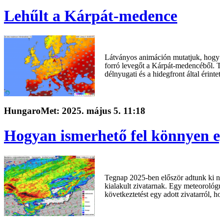
Lehűlt a Kárpát-medence
Látványos animáción mutatjuk, hogy h
forró levegőt a Kárpát-medencéből. 
délnyugati és a hidegfront által érintet
HungaroMet: 2025. május 5. 11:18
Hogyan ismerhető fel könnyen e
Tegnap 2025-ben először adtunk ki na
kialakult zivatarnak. Egy meteorológ
következtetést egy adott zivatarról, 