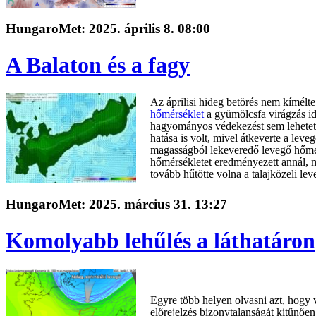
HungaroMet: 2025. április 8. 08:00
A Balaton és a fagy
Az áprilisi hideg betörés nem kímélte
hőmérséklet
a gyümölcsfa virágzás ide
hagyományos védekezést sem lehetet
hatása is volt, mivel átkeverte a le
magasságból lekeveredő levegő hőmé
hőmérsékletet eredményezett annál, mi
tovább hűtötte volna a talajközeli lev
HungaroMet: 2025. március 31. 13:27
Komolyabb lehűlés a láthatáron
Egyre több helyen olvasni azt, hogy v
előrejelzés bizonytalanságát kitűnően