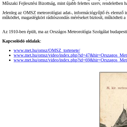
Műszaki Fejlesztési Bizottság, mint újabb felettes szerv, rendeletben
Jelenleg az OMSZ meteorológiai adat-, információgyűjtő és elemző int
működtet, magaslégköri rádiószondás méréseket biztosít, működteti a me
Az 1910-ben épült, ma az Országos Meteorológia Szolgálat budapesti
Kapcsolódó oldalak
:
www.met.hu/omsz/OMSZ_tortenete/
www.met.hu/omsz/video/index.php?id=47&hir=Orszagos_Meteo
www.met.hu/omsz/video/index.php?id=69&hir=Orszagos_Meteo