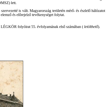
OMSZ) lett.
zervezetté is vált. Magyarország területén mérő- és észlelő hálózatot
 elemző és előrejelző tevékenységet folytat.
 a LÉGKÖR folyóirat 55. évfolyamának első számában (
letölthető
).