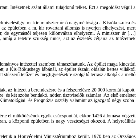
ani Intézetnek szánt állami tulajdonú telket. Ezt a megoldást végül a
ldmívelésügyi m. kir. miniszter úr ő nagyméltósága a Kisrókus-utca és
n az épületben a m. kir rovartani állomás is nyerjen elhelyezést, mert
ár, de egymástól teljesen különváltan elhelyezni. A miniszter úr […]
, amíg a telekre szükség nincs, azt az észlelés céljaira az Intézetnek
udományos intézettel szemben támaszthatunk. Az épület maga kincstári
tt, a Kis-Rókushegy lábánál, az épület északi oldalán kertes villáktól
stílszerű tetőzet és megfigyelésekre szolgáló terrasz alkotják a méltó
k, az intézet a berendezésre és a felszerelésre 20.000 koronát kapott.
, és két szoba bentlakó, nőtlen tisztviselők számára. Az első emeletet
, Klimatológiai- és Prognózis-osztály valamint az igazgató négy szoba-
rte el működésének egyik csúcspontját, ekkor 1426 állomása végzett
, a központi épületben is nagy veszteséget okozott. A helyreállítás
ügyeletük a Honvédelmi Minisztériumhoz került. 1970-ben az Országos