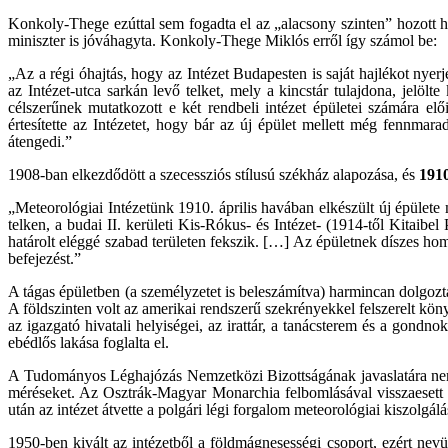
Konkoly-Thege ezúttal sem fogadta el az „alacsony szinten” hozott hi
miniszter is jóváhagyta. Konkoly-Thege Miklós erről így számol be:
„Az a régi óhajtás, hogy az Intézet Budapesten is saját hajlékot nye
az Intézet-utca sarkán levő telket, mely a kincstár tulajdona, jelölt
célszerűnek mutatkozott e két rendbeli intézet épületei számára elő
értesítette az Intézetet, hogy bár az új épület mellett még fennmarad
átengedi.”
1908-ban elkezdődött a szecessziós stílusú székház alapozása, és
1910
„Meteorológiai Intézetünk 1910. április havában elkészült új épület
telken, a budai II. kerületi Kis-Rókus- és Intézet- (1914-től Kitaibe
határolt eléggé szabad területen fekszik. […] Az épületnek díszes hom
befejezést.”
A tágas épületben (a személyzetet is beleszámítva) harmincan dolgozta
A földszinten volt az amerikai rendszerű szekrényekkel felszerelt kön
az igazgató hivatali helyiségei, az irattár, a tanácsterem és a gondn
ebédlős lakása foglalta el.
A Tudományos Léghajózás Nemzetközi Bizottságának javaslatára nem 
méréseket. Az Osztrák-Magyar Monarchia felbomlásával visszaesett a
után az intézet átvette a polgári légi forgalom meteorológiai kiszolgálá
1950-ben kivált az intézetből a földmágnesességi csoport, ezért ne