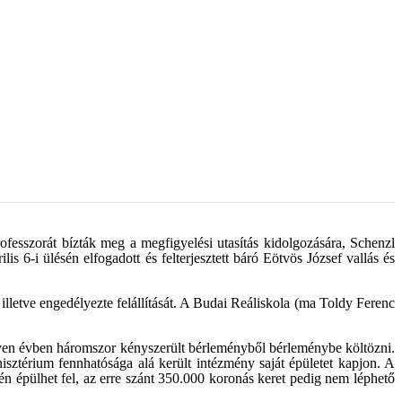
esszorát bízták meg a megfigyelési utasítás kidolgozására, Schenzl
s 6-i ülésén elfogadott és felterjesztett báró Eötvös József vallás és
illetve engedélyezte felállítását. A Budai Reáliskola (ma Toldy Ferenc
yven évben háromszor kényszerült bérleményből bérleménybe költözni.
sztérium fennhatósága alá került intézmény saját épületet kapjon. A
kén épülhet fel, az erre szánt 350.000 koronás keret pedig nem léphető