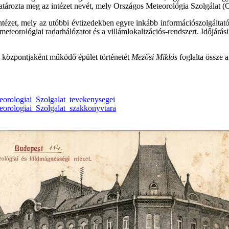
 határozta meg az intézet nevét, mely Országos Meteorológia Szolgálat (
ézet, mely az utóbbi évtizedekben egyre inkább információszolgáltató s
teorológiai radarhálózatot és a villámlokalizációs-rendszert. Időjárási
 központjaként működő épület történetét
Mezősi Miklós
foglalta össze
rologiai_Szolgalat_tevekenysegei
rologiai_Szolgalat_szakkonyvtara