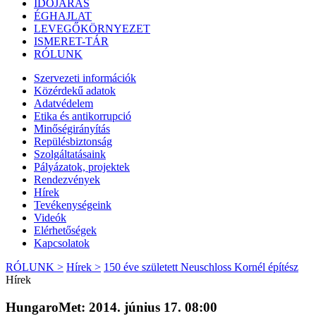
IDŐJÁRÁS
ÉGHAJLAT
LEVEGŐKÖRNYEZET
ISMERET-TÁR
RÓLUNK
Szervezeti információk
Közérdekű adatok
Adatvédelem
Etika és antikorrupció
Minőségirányítás
Repülésbiztonság
Szolgáltatásaink
Pályázatok, projektek
Rendezvények
Hírek
Tevékenységeink
Videók
Elérhetőségek
Kapcsolatok
RÓLUNK >
Hírek >
150 éve született Neuschloss Kornél építész
Hírek
HungaroMet: 2014. június 17. 08:00