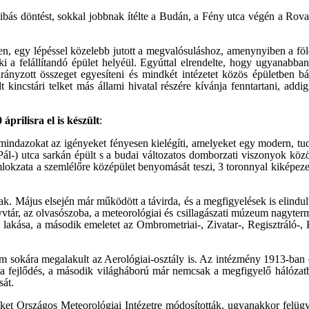
bás döntést, sokkal jobbnak ítélte a Budán, a Fény utca végén a Rovart
rjen, egy lépéssel közelebb jutott a megvalósuláshoz, amenynyiben a fö
e ki a felállítandó épület helyéül. Egyúttal elrendelte, hogy ugyanabba
irányzott összeget egyesíteni és mindkét intézetet közös épületben b
t kincstári telket más állami hivatal részére kívánja fenntartani, addig
 áprilisra el is készült
:
e mindazokat az igényeket fényesen kielégíti, amelyeket egy modern, t
l Pál-) utca sarkán épült s a budai változatos domborzati viszonyok közö
lokzata a szemlélőre középület benyomását teszi, 3 toronnyal kiképezett 
k. Május elsején már működött a távirda, és a megfigyelések is elindulta
yvtár, az olvasószoba, a meteorológiai és csillagászati múzeum nagyterme
ok lakása, a második emeletet az Ombrometriai-, Zivatar-, Regisztráló-
sokára megalakult az Aerológiai-osztály is. Az intézmény 1913-ban é
 fejlődés, a második világháború már nemcsak a megfigyelő hálózatban
sát.
vüket Országos Meteorológiai Intézetre módosították, ugyanakkor fel