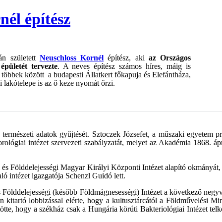
nél építész
án született
Neuschloss Kornél
építész, aki
az Országos
épületét tervezte
. A neves építész számos híres, máig is
többek között a budapesti Állatkert főkapuja és Elefántháza,
i lakótelepe is az ő keze nyomát őrzi.
rmészeti adatok gyűjtését. Sztoczek Józsefet, a műszaki egyetem prof
ógiai intézet szervezeti szabályzatát, melyet az Akadémia 1868. áprili
ai és Földdelejességi Magyar Királyi Központi Intézet alapító okmányát, 
 intézet igazgatója Schenzl Guidó lett.
és Földdelejességi (később Földmágnesességi) Intézet a következő neg
itartó lobbizással elérte, hogy a kultusztárcától a Földművelési Mini
ötötte, hogy a székház csak a Hungária körúti Bakteriológiai Intézet tel