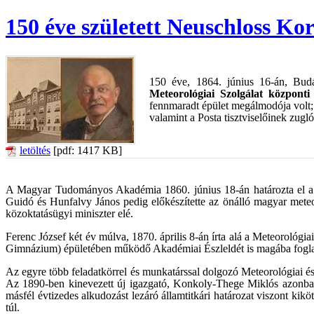
150 éve született Neuschloss Kor
150 éve, 1864. június 16-án, Bud
Meteorológiai Szolgálat központi 
fennmaradt épület megálmodója volt; 
valamint a Posta tisztviselőinek zugló
letöltés
[pdf: 1417 KB]
A Magyar Tudományos Akadémia 1860. június 18-án határozta el a te
Guidó és Hunfalvy János pedig előkészítette az önálló magyar meteorol
közoktatásügyi miniszter elé.
Ferenc József két év múlva, 1870. április 8-án írta alá a Meteorológi
Gimnázium) épületében működő Akadémiai Észleldét is magába foglaló
Az egyre több feladatkörrel és munkatárssal dolgozó Meteorológiai 
Az 1890-ben kinevezett új igazgató, Konkoly-Thege Miklós azonban k
másfél évtizedes alkudozást lezáró államtitkári határozat viszont kik
túl.