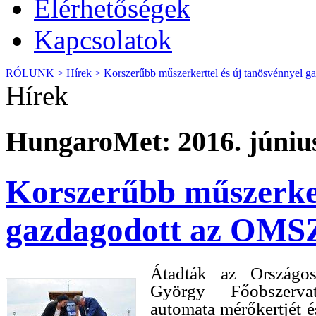
Elérhetőségek
Kapcsolatok
RÓLUNK >
Hírek >
Korszerűbb műszerkerttel és új tanösvénnyel 
Hírek
HungaroMet: 2016. június
Korszerűbb műszerker
gazdagodott az OMS
Átadták az Országos
György Főobszervató
automata mérőkertjét é