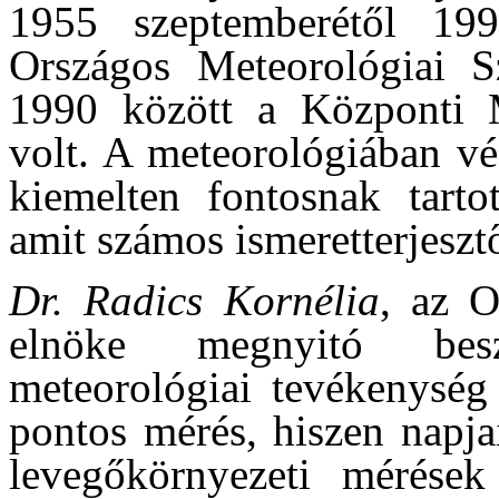
1955 szeptemberétől 199
Országos Meteorológiai Sz
1990 között a Központi Me
volt. A meteorológiában vé
kiemelten fontosnak tarto
amit számos ismeretterjesztő
Dr. Radics Kornélia
, az O
elnöke megnyitó bes
meteorológiai tevékenység 
pontos mérés, hiszen napja
levegőkörnyezeti mérések