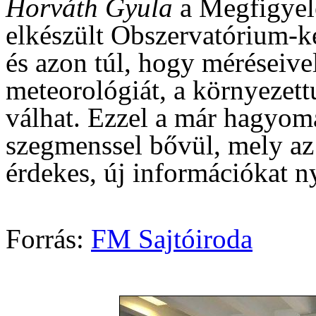
Horváth Gyula
a Megfigyelé
elkészült Obszervatórium-ke
és azon túl, hogy méréseivel
meteorológiát, a környezet
válhat. Ezzel a már hagyom
szegmenssel bővül, mely az
érdekes, új információkat n
Forrás:
FM Sajtóiroda