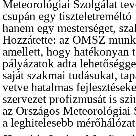
Meteorológiai Szolgálat tev
csupán egy tiszteletreméltó
hanem egy mesterséget, sza
Hozzátette: az OMSZ munka
amellett, hogy hatékonyan t
pályázatok adta lehetőségge
saját szakmai tudásukat, tap
vetve hatalmas fejlesztések
szervezet profizmusát is sz
az Országos Meteorológiai 
a leghitelesebb mérőhálózat –