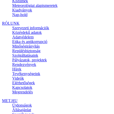
Kisfilmek
Meteorológiai alapismeretek
Kiadványok
Nap-hold
RÓLUNK
Szervezeti információk
Közérdekű adatok
Adatvédelem
Etika és antikorrupció
Minőségirányítás
Repülésbiztonság
Szolgáltatásaink
Pályázatok, projektek
Rendezvények
Hírek
Tevékenységeink
Videók
Elérhetőségek
Kapcsolatok
Megrendelés
MET.HU
Újdonságok
Állásajánlat