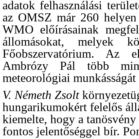
adatok felhasználási terül
az OMSZ már 260 helyen ü
WMO előírásainak megfele
állomásokat, melyek k
Főobszervatórium. Az e
Ambrózy Pál több mint
meteorológiai munkásságát i
V. Németh Zsolt
környezetügy
hungarikumokért felelős ál
kiemelte, hogy a tanösvény
fontos jelentőséggel bír. Po