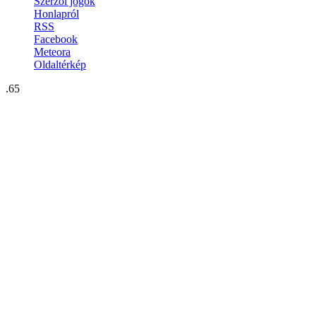
Szerzői jogok
Honlapról
RSS
Facebook
Meteora
Oldaltérkép
.65