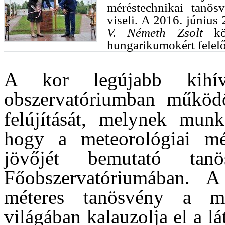
méréstechnikai tanö
viseli. A 2016. június 
V. Németh Zsolt
kör
hungarikumokért felelős
A kor legújabb kihív
obszervatóriumban működő
felújítását, melynek munká
hogy a meteorológiai mér
jövőjét bemutató ta
Főobszervatóriumában. A
méteres tanösvény a me
világában kalauzolja el a 