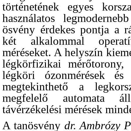
történetének egyes korsz
használatos legmodernebb
ösvény érdekes pontja a r
két alkalommal operat
méréseket. A helyszín kiem
légkörfizikai mérőtorony
légköri ózonmérések és 
megtekinthető a legkors
megfelelő automata ál
távérzékelési mérések minde
A tanösvény
dr. Ambrózy P