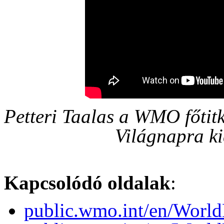
Petteri Taalas a WMO főtit
Világnapra ki
Kapcsolódó oldalak
:
public.wmo.int/en/Wor