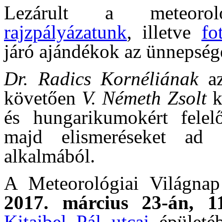
Lezárult a meteorol
rajzpályázatunk
, illetve
fo
járó ajándékok az ünnepség
Dr. Radics Kornéliának
az
követően
V. Németh Zsolt
k
és hungarikumokért felel
majd elismeréseket ad 
alkalmából.
A Meteorológiai Világnap 
2017. március 23-án, 1
Kitaibel Pál utcai
épületéb