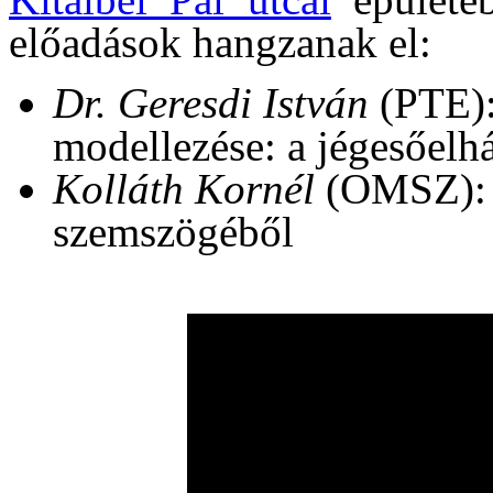
előadások hangzanak el:
Dr. Geresdi István
(PTE):
modellezése: a jégesőelhá
Kolláth Kornél
(OMSZ): F
szemszögéből