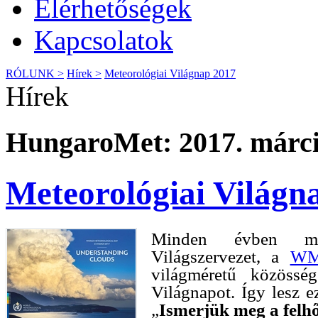
Elérhetőségek
Kapcsolatok
RÓLUNK >
Hírek >
Meteorológiai Világnap 2017
Hírek
HungaroMet: 2017. márci
Meteorológiai Világn
Minden évben má
Világszervezet, a
W
világméretű közössé
Világnapot. Így lesz e
„
Ismerjük meg a felh