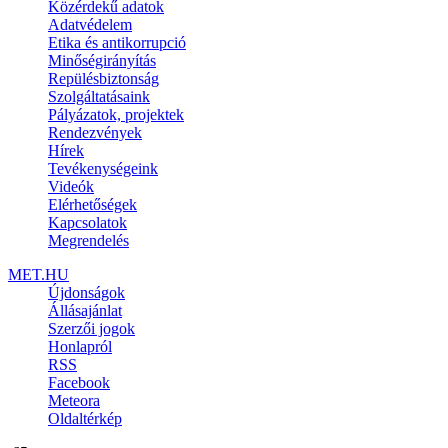
Közérdekű adatok
Adatvédelem
Etika és antikorrupció
Minőségirányítás
Repülésbiztonság
Szolgáltatásaink
Pályázatok, projektek
Rendezvények
Hírek
Tevékenységeink
Videók
Elérhetőségek
Kapcsolatok
Megrendelés
MET.HU
Újdonságok
Állásajánlat
Szerzői jogok
Honlapról
RSS
Facebook
Meteora
Oldaltérkép