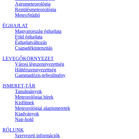
Agrometeorológia
Repülésmeteorológia
MeteoStúdió
ÉGHAJLAT
Magyarország éghajlata
Föld éghajlata
Éghajlatváltozás
Csapadékintenzitás
LEVEGŐKÖRNYEZET
Városi légszennyezettség
Háttérszennyezettség
Gammadózis-teljesítmény
ISMERET-TÁR
Tanulmányok
Meteorológiai hírek
Kisfilmek
Meteorológiai alapismeretek
Kiadványok
Nap-hold
RÓLUNK
Szervezeti információk