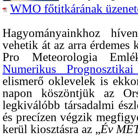
WMO főtitkárának üzenet
Hagyományainkhoz híven
vehetik át az arra érdemes 
Pro Meteorologia Emlé
Numerikus Prognosztikai
elismerő oklevelek is ekko
napon köszöntjük az Ors
legkiválóbb társadalmi észl
és precízen végzik megfigy
kerül kiosztásra az „
Év MET