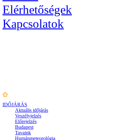
Elérhetőségek
Kapcsolatok
IDŐJÁRÁS
Aktuális
időjárás
Veszélyjelzés
Előrejelzés
Budapest
Tavaink
Humánmeteorológia