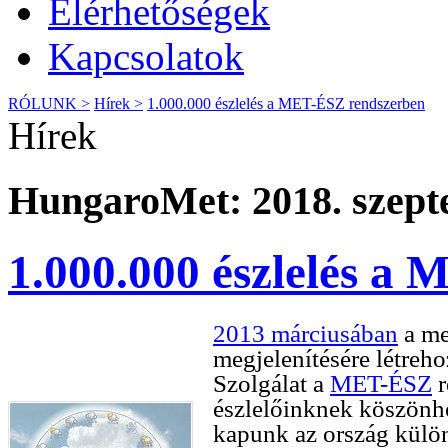
Elérhetőségek
Kapcsolatok
RÓLUNK >
Hírek >
1.000.000 észlelés a MET-ÉSZ rendszerben
Hírek
HungaroMet: 2018. szept
1.000.000 észlelés a
2013 márciusában
a me
megjelenítésére létreh
Szolgálat a
MET-ÉSZ
r
észlelőinknek köszönhe
kapunk az ország külön