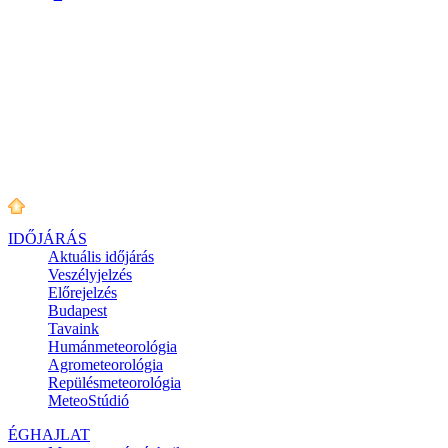
IDŐJÁRÁS
Aktuális
időjárás
Veszélyjelzés
Előrejelzés
Budapest
Tavaink
Humánmeteorológia
Agrometeorológia
Repülésmeteorológia
MeteoStúdió
ÉGHAJLAT