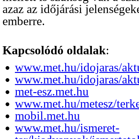
azaz az időjárási jelensége
emberre.
Kapcsolódó oldalak
:
www.met.hu/idojaras/aktu
www.met.hu/idojaras/akt
met-esz.met.hu
www.met.hu/metesz/terk
mobil.met.hu
www.met.hu/ismeret-