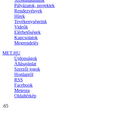
Szolgáltatásaink
Pályázatok, projektek
Rendezvények
Hírek
Tevékenységeink
Videók
Elérhetőségek
Kapcsolatok
Megrendelés
MET.HU
Újdonságok
Állásajánlat
Szerzői jogok
Honlapról
RSS
Facebook
Meteora
Oldaltérkép
.65