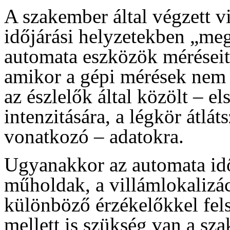
A szakember által végzett v
időjárási helyzetekben „mege
automata eszközök méréseit
amikor a gépi mérések nem 
az észlelők által közölt – el
intenzitására, a légkör átlát
vonatkozó – adatokra.
Ugyanakkor az automata idő
műholdak, a villámlokalizác
különböző érzékelőkkel fel
mellett is szükség van a sza