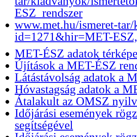
tar/kiadvanyok/ismerte
ESZ_rendszer
www.met.hu/ismeret-tar/
id=1271&hir=MET-ESZ,_a
MET-ÉSZ adatok térképes
Újítások a MET-ÉSZ ren
Látástávolság adatok a 
Hóvastagság adatok a M
Átalakult az OMSZ nyilv
Időjárási események rög
segítségével
Időjárási események rög