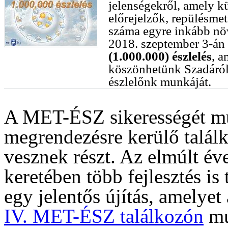
jelenségekről, amely k
előrejelzők, repülésme
száma egyre inkább n
2018. szeptember 3-án 
(1.000.000) észlelés
, 
köszönhetünk Szadáról
észlelőnk munkáját.
A MET-ÉSZ sikerességét mu
megrendezésre kerülő talál
vesznek részt. Az elmúlt 
keretében több fejlesztés is 
egy jelentős újítás, amelyet
IV. MET-ÉSZ találkozón
mu