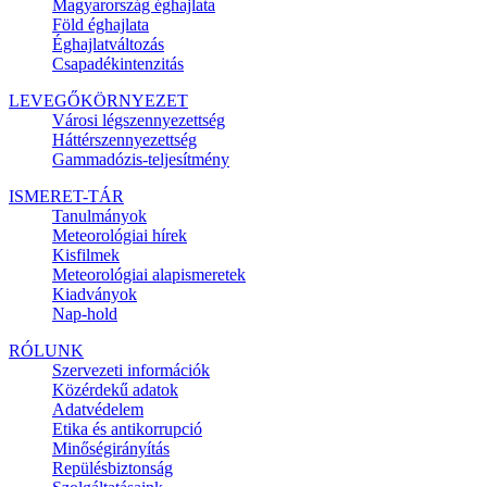
Magyarország éghajlata
Föld éghajlata
Éghajlatváltozás
Csapadékintenzitás
LEVEGŐKÖRNYEZET
Városi légszennyezettség
Háttérszennyezettség
Gammadózis-teljesítmény
ISMERET-TÁR
Tanulmányok
Meteorológiai hírek
Kisfilmek
Meteorológiai alapismeretek
Kiadványok
Nap-hold
RÓLUNK
Szervezeti információk
Közérdekű adatok
Adatvédelem
Etika és antikorrupció
Minőségirányítás
Repülésbiztonság