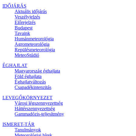
IDŐJÁRÁS
Aktuális
időjárás
Veszélyjelzés
Előrejelzés
Budapest
Tavaink
Humánmeteorológia
Agrometeorológia
Repülésmeteorológia
MeteoStúdió
ÉGHAJLAT
Magyarország éghajlata
Föld éghajlata
Éghajlatváltozás
Csapadékintenzitás
LEVEGŐKÖRNYEZET
Városi légszennyezettség
Háttérszennyezettség
Gammadózis-teljesítmény
ISMERET-TÁR
Tanulmányok
Meteorológiai hírek