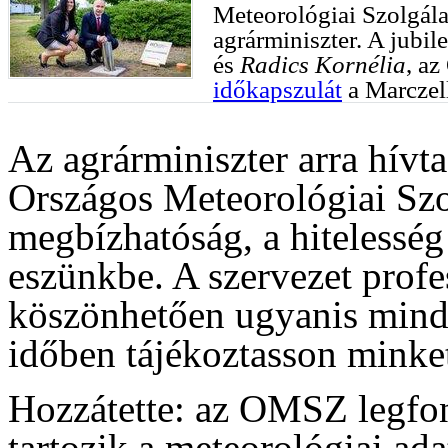
Meteorológiai Szolgála
agrárminiszter. A jubi
és
Radics Kornélia
, a
időkapszulát
a Marczel
Az agrárminiszter arra hívta
Országos Meteorológiai Sz
megbízhatóság, a hitelesség
eszünkbe. A szervezet prof
köszönhetően ugyanis mind
időben tájékoztasson minket
Hozzátette: az OMSZ legfo
tartozik a meteorológiai ada