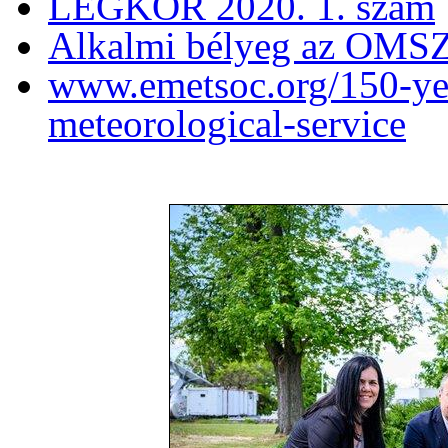
LÉGKÖR 2020. 1. szám
Alkalmi bélyeg az OMSZ 
www.emetsoc.org/150-yea
meteorological-service