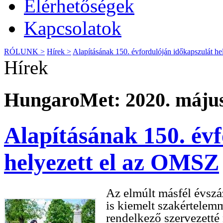
Elérhetőségek
Kapcsolatok
RÓLUNK >
Hírek >
Alapításának 150. évfordulóján időkapszulát h
Hírek
HungaroMet: 2020. május
Alapításának 150. év
helyezett el az OMSZ
Az elmúlt másfél évszá
is kiemelt szakértelemm
rendelkező szervezetté