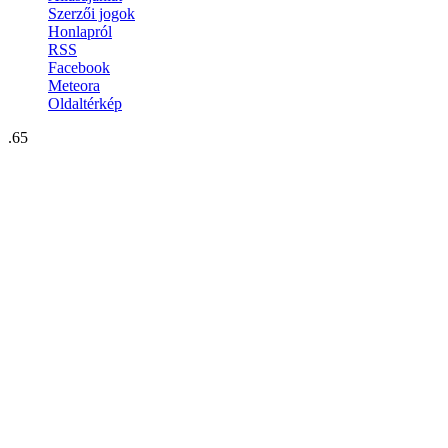
Szerzői jogok
Honlapról
RSS
Facebook
Meteora
Oldaltérkép
.65