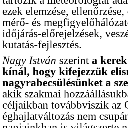
ezek elemzése, ellenőrzése
mérő- és megfigyelőhálózat
időjárás-előrejelzések, vesz
kutatás-fejlesztés.
Nagy István
szerint
a kerek
kínál, hogy kifejezzük eli
nagyrabecsülésünket a s
akik szakmai hozzáállásuk
céljaikban továbbviszik az 
éghajlatváltozás nem csupán
napjainkban is világszerte