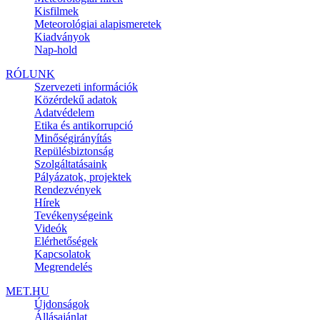
Kisfilmek
Meteorológiai alapismeretek
Kiadványok
Nap-hold
RÓLUNK
Szervezeti információk
Közérdekű adatok
Adatvédelem
Etika és antikorrupció
Minőségirányítás
Repülésbiztonság
Szolgáltatásaink
Pályázatok, projektek
Rendezvények
Hírek
Tevékenységeink
Videók
Elérhetőségek
Kapcsolatok
Megrendelés
MET.HU
Újdonságok
Állásajánlat