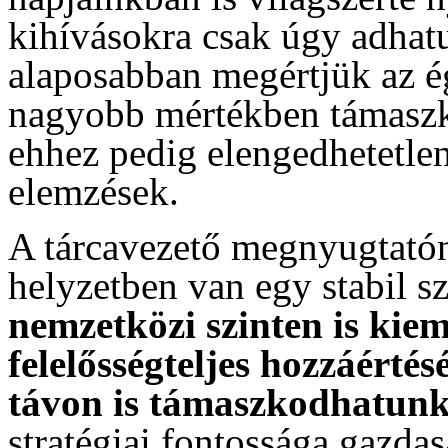
kihívásokra csak úgy adhat
alaposabban megértjük az ég
nagyobb mértékben támaszk
ehhez pedig elengedhetetle
elemzések.
A tárcavezető megnyugtatón
helyzetben van egy stabil s
nemzetközi szinten is kie
felelősségteljes hozzáértés
távon is támaszkodhatun
stratégiai fontossága gazda