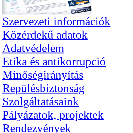
Szervezeti információk
Közérdekű adatok
Adatvédelem
Etika és antikorrupció
Minőségirányítás
Repülésbiztonság
Szolgáltatásaink
Pályázatok, projektek
Rendezvények