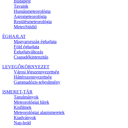
Budapest
Tavaink
Humánmeteorológia
Agrometeorológia
Repülésmeteorológia
MeteoStúdió
ÉGHAJLAT
Magyarország éghajlata
Föld éghajlata
Éghajlatváltozás
Csapadékintenzitás
LEVEGŐKÖRNYEZET
Városi légszennyezettség
Háttérszennyezettség
Gammadózis-teljesítmény
ISMERET-TÁR
Tanulmányok
Meteorológiai hírek
Kisfilmek
Meteorológiai alapismeretek
Kiadványok
Nap-hold