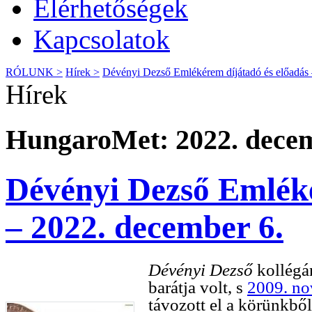
Elérhetőségek
Kapcsolatok
RÓLUNK >
Hírek >
Dévényi Dezső Emlékérem díjátadó és előadás 
Hírek
HungaroMet: 2022. decem
Dévényi Dezső Emléké
– 2022. december 6.
Dévényi Dezső
kollég
barátja volt, s
2009. no
távozott el a körünkbő