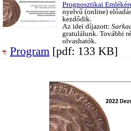
Prognosztikai Emléké
nyelvű (online) előadá
kezdődik.
Az idei díjazott:
Sarka
gratulálunk. További r
olvashatók.
Program
[pdf: 133 KB]