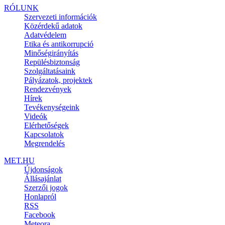
RÓLUNK
Szervezeti információk
Közérdekű adatok
Adatvédelem
Etika és antikorrupció
Minőségirányítás
Repülésbiztonság
Szolgáltatásaink
Pályázatok, projektek
Rendezvények
Hírek
Tevékenységeink
Videók
Elérhetőségek
Kapcsolatok
Megrendelés
MET.HU
Újdonságok
Állásajánlat
Szerzői jogok
Honlapról
RSS
Facebook
Meteora