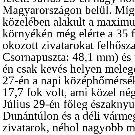
Magyarországon belül. Míg 
közelében alakult a maxim
környékén még elérte a 35 f
okozott zivatarokat felhősz
Csornapuszta: 48,1 mm) és j
én csak kevés helyen melege
27-én a napi középhőmérsék
17,7 fok volt, ami közel né
Július 29-én főleg északny
Dunántúlon és a déli várme
zivatarok, néhol nagyobb 