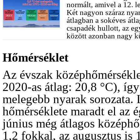
normált, amivel a 12. 
Két nagyon száraz nya
átlagban a sokéves át
csapadék hullott, az e
között azonban nagy kü
Hőmérséklet
Az évszak középhőmérsékle
2020-as átlag: 20,8 °C), így
melegebb nyarak sorozata. 
hőmérséklete maradt el az é
június még átlagos középhőm
1,2 fokkal, az augusztus is