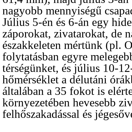
nagyobb mennyiségű csapad
Július 5-én és 6-án egy hid
záporokat, zivatarokat, de
északkeleten mértünk (pl. 
folytatásban egyre melegeb
térségünket, és július 10-1
hőmérséklet a délutáni órák
általában a 35 fokot is elér
környezetében hevesebb ziv
felhőszakadással és jégesőv