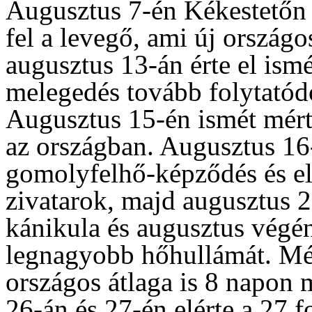
Augusztus 7-én Kékestetőn 
fel a levegő, ami új országo
augusztus 13-án érte el ism
melegedés tovább folytatód
Augusztus 15-én ismét mértü
az országban. Augusztus 16-
gomolyfelhő-képződés és els
zivatarok, majd augusztus 2
kánikula és augusztus végén
legnagyobb hőhullámát. Mé
országos átlaga is 8 napon 
26-án és 27-én elérte a 27 