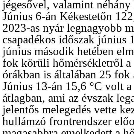
jégesővel, valamint néhány 
Június 6-án Kékestetőn 122
2023-as nyár legnagyobb mé
csapadékos időszak június 1
június második hetében elma
fok körüli hőmérsékletről 
órákban is általában 25 fok 
Június 13-án 15,6 °C volt 
átlagban, ami az évszak leg
jelentős melegedés vette ke
hullámzó frontrendszer előo
magasabbra emelkedett a hő