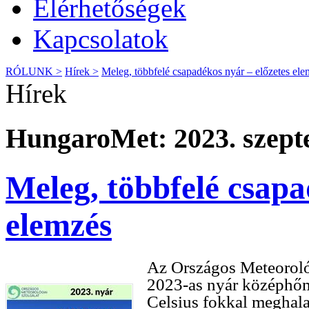
Elérhetőségek
Kapcsolatok
RÓLUNK >
Hírek >
Meleg, többfelé csapadékos nyár – előzetes ele
Hírek
HungaroMet: 2023. szept
Meleg, többfelé csapa
elemzés
Az Országos Meteorológ
2023-as nyár középhőm
Celsius fokkal meghala