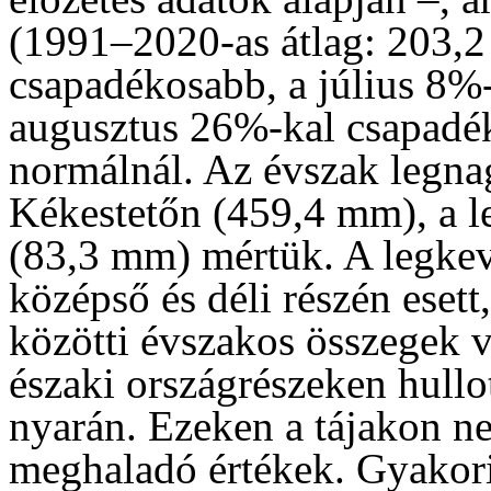
(1991–2020-as átlag: 203,2
csapadékosabb, a július 8%-
augusztus 26%-kal csapadék
normálnál. Az évszak legn
Kékestetőn (459,4 mm), a l
(83,3 mm) mértük. A legkev
középső és déli részén eset
közötti évszakos összegek v
északi országrészeken hullo
nyarán. Ezeken a tájakon n
meghaladó értékek. Gyakori