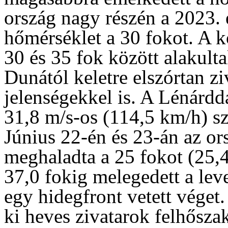
ország nagy részén a 2023. 
hőmérséklet a 30 fokot. A 
30 és 35 fok között alakul
Dunától keletre elszórtan z
jelenségekkel is. A Lénárd
31,8 m/s-os (114,5 km/h) sz
Június 22-én és 23-án az or
meghaladta a 25 fokot (25,
37,0 fokig melegedett a lev
egy hidegfront vetett véget.
ki heves zivatarok felhősza