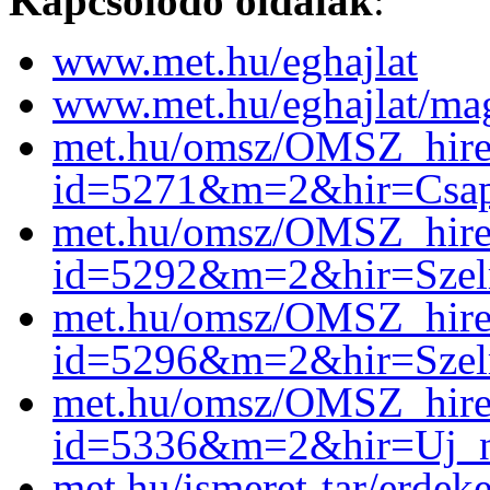
Kapcsolódó oldalak
:
www.met.hu/eghajlat
www.met.hu/eghajlat/magy
met.hu/omsz/OMSZ_hire
id=5271&m=2&hir=Csapa
met.hu/omsz/OMSZ_hire
id=5292&m=2&hir=Szelr
met.hu/omsz/OMSZ_hire
id=5296&m=2&hir=Szelre
met.hu/omsz/OMSZ_hire
id=5336&m=2&hir=Uj_nap
met.hu/ismeret-tar/erde