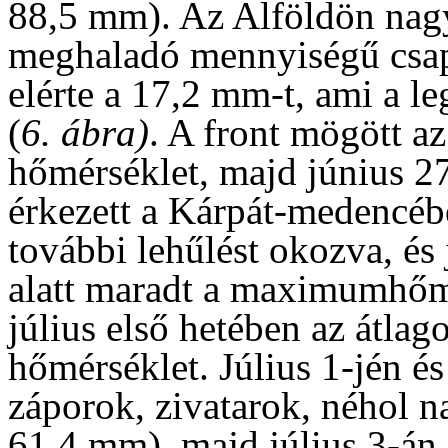
88,5 mm). Az Alföldön nag
meghaladó mennyiségű csapad
elérte a 17,2 mm-t, ami a l
(
6. ábra)
. A front mögött a
hőmérséklet, majd június 2
érkezett a Kárpát-medencéb
további lehűlést okozva, és
alatt maradt a maximumhőm
július első hetében az átlag
hőmérséklet. Július 1-jén és
záporok, zivatarok, néhol 
61,4 mm), majd július 3-án 