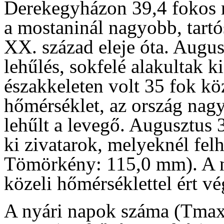
Derekegyházon 39,4 fokos
a mostaninál nagyobb, tart
XX. század eleje óta. Augus
lehűlés, sokfelé alakultak k
északkeleten volt 35 fok k
hőmérséklet, az ország nagy
lehűlt a levegő. Augusztus 
ki zivatarok, melyeknél felh
Tömörkény: 115,0 mm). A n
közeli hőmérséklettel ért vé
A nyári napok száma (Tmax 