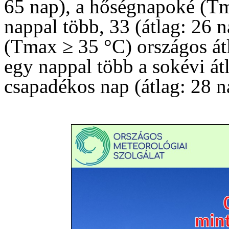
65 nap), a hőségnapoké (Tm
nappal több, 33 (átlag: 26 
(Tmax ≥ 35 °C) országos átl
egy nappal több a sokévi át
csapadékos nap (átlag: 28 n