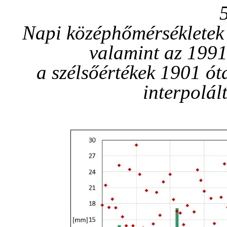
Napi középhőmérsékletek 
valamint az 1991
a szélsőértékek 1901 ót
interpolál