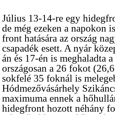
Július 13-14-re egy hidegfro
de még ezeken a napokon is
front hatására az ország n
csapadék esett. A nyár közep
án és 17-én is meghaladta 
országosan a 26 fokot (26,
sokfelé 35 foknál is melegeb
Hódmezővásárhely Szikáncs
maximuma ennek a hőhullám
hidegfront hozott néhány f