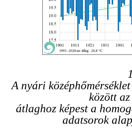
A nyári középhőmérsékle
között a
átlaghoz képest a homogen
adatsorok alap