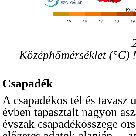
Középhőmérséklet (°C)
Csapadék
A csapadékos tél és tavasz u
évben tapasztalt nagyon asz
évszak csapadékösszege or
előzetes adatok alapján –, 