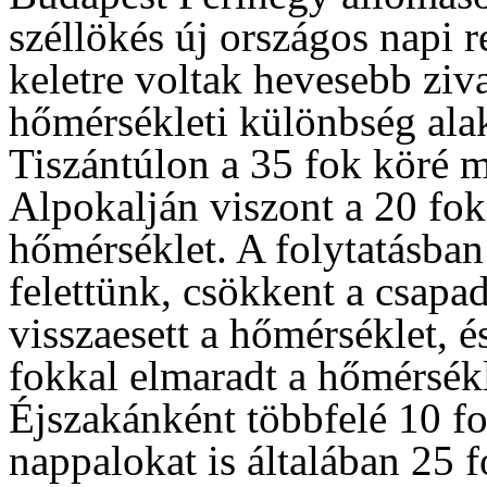
széllökés új országos napi 
keletre voltak hevesebb ziv
hőmérsékleti különbség alak
Tiszántúlon a 35 fok köré m
Alpokalján viszont a 20 fok
hőmérséklet. A folytatásba
felettünk, csökkent a csapa
visszaesett a hőmérséklet, 
fokkal elmaradt a hőmérsékl
Éjszakánként többfelé 10 fok
nappalokat is általában 25 f