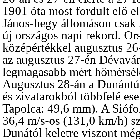
1901 óta most fordult elő e
János-hegy állomáson csak 2
új országos napi rekord. Or
középértékkel augusztus 26-
az augusztus 27-én Dévaván
legmagasabb mért hőmérsékl
Augusztus 28-án a Dunántú
és zivatarokból többfelé es
Tapolca: 49,6 mm). A Sióf
36,4 m/s-os (131,0 km/h) sz
Dunától keletre viszont még