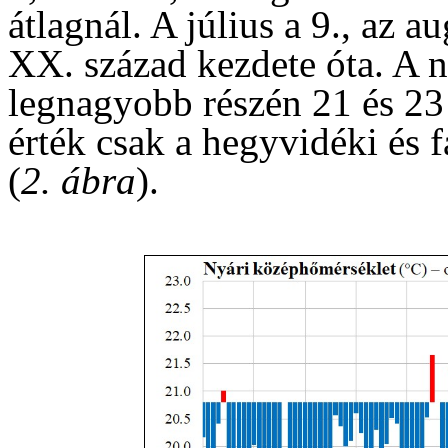
átlagnál. A július a 9., az a
XX. század kezdete óta. A 
legnagyobb részén 21 és 23 f
érték csak a hegyvidéki és 
(
2. ábra
).