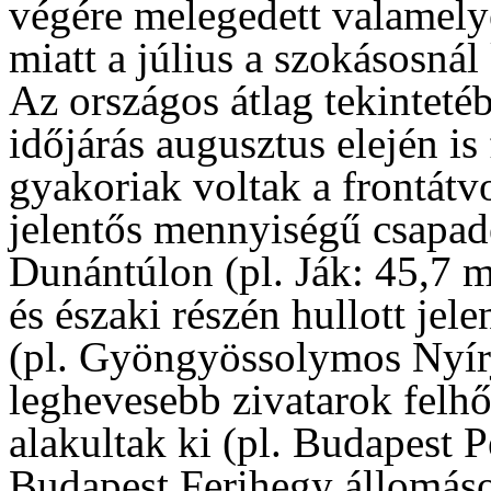
végére melegedett valamelye
miatt a július a szokásosnál
Az országos átlag tekinteté
időjárás augusztus elején is
gyakoriak voltak a frontátv
jelentős mennyiségű csapadé
Dunántúlon (pl. Ják: 45,7 
és északi részén hullott jel
(pl. Gyöngyössolymos Nyír
leghevesebb zivatarok felhő
alakultak ki (pl. Budapest 
Budapest Ferihegy állomáso