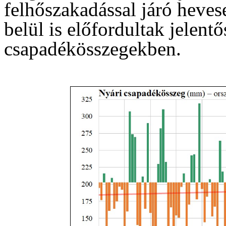
felhőszakadással járó hevese
belül is előfordultak jelent
csapadékösszegekben.