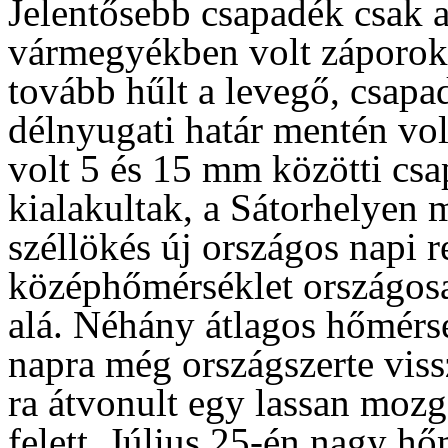
Jelentősebb csapadék csak a
vármegyékben volt záporokb
tovább hűlt a levegő, csapad
délnyugati határ mentén vol
volt 5 és 15 mm közötti csa
kialakultak, a Sátorhelyen 
széllökés új országos napi 
középhőmérséklet országosa
alá. Néhány átlagos hőmérsé
napra még országszerte vissz
ra átvonult egy lassan moz
felett. Július 25-én nagy hő