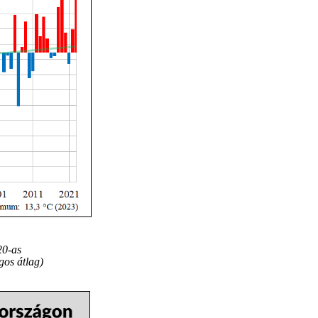
20-as
gos átlag)