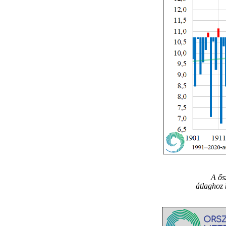
A ős
átlaghoz 