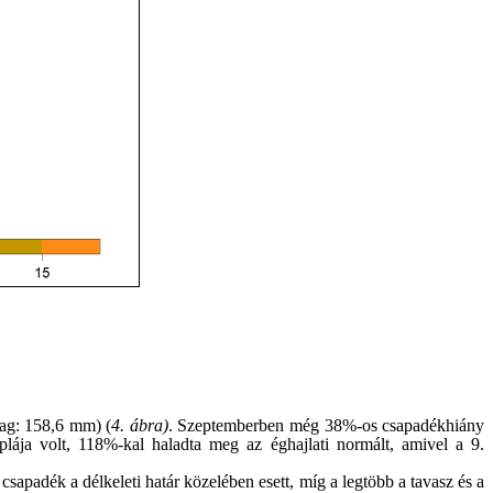
lag: 158,6 mm) (
4. ábra)
. Szeptemberben még 38%-os csapadékhiány
ája volt, 118%-kal haladta meg az éghajlati normált, amivel a 9.
adék a délkeleti határ közelében esett, míg a legtöbb a tavasz és a