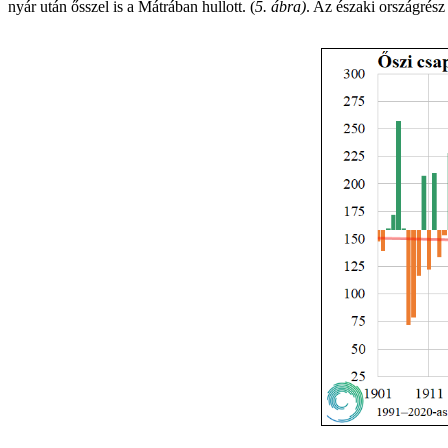
nyár után ősszel is a Mátrában hullott. (
5. ábra)
. Az északi országrés