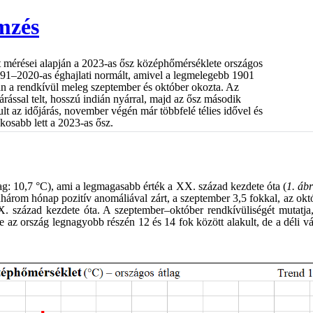
emzés
 mérései alapján a 2023-as ősz középhőmérséklete országos
991–2020-as éghajlati normált, amivel a legmelegebb 1901
ban a rendkívül meleg szeptember és október okozta. Az
árással telt, hosszú indián nyárral, majd az ősz második
lt az időjárás, november végén már többfelé télies idővel és
osabb lett a 2023-as ősz.
: 10,7 °C), ami a legmagasabb érték a XX. század kezdete óta (
1. áb
három hónap pozitív anomáliával zárt, a szeptember 3,5 fokkal, az okt
. század kezdete óta. A szeptember–október rendkívüliségét mutatja
az ország legnagyobb részén 12 és 14 fok között alakult, de a déli vá
.