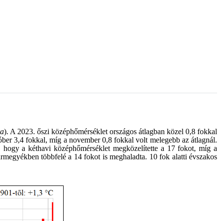
ra
). A 2023. őszi középhőmérséklet országos átlagban közel 0,8 fokkal
óber 3,4 fokkal, míg a november 0,8 fokkal volt melegebb az átlagnál.
, hogy a kéthavi középhőmérséklet megközelítette a 17 fokot, míg a
rmegyékben többfelé a 14 fokot is meghaladta. 10 fok alatti évszakos