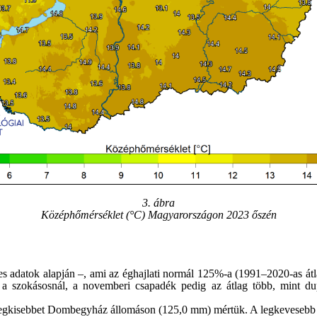
3. ábra
Középhőmérséklet (°C) Magyarországon 2023 őszén
s adatok alapján –, ami az éghajlati normál 125%-a (1991–2020-as át
a szokásosnál, a novemberi csapadék pedig az átlag több, mint dupl
kisebbet Dombegyház állomáson (125,0 mm) mértük. A legkevesebb csap