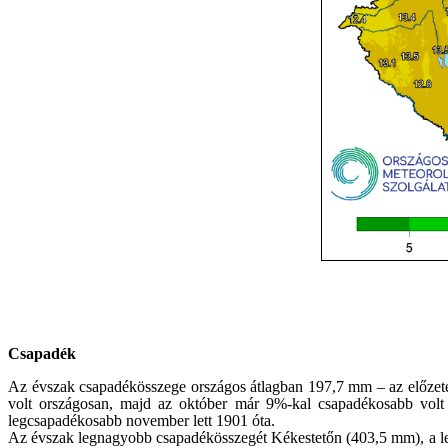
Csapadék
Az évszak csapadékösszege országos átlagban 197,7 mm – az előzete
volt országosan, majd az október már 9%-kal csapadékosabb volt 
legcsapadékosabb november lett 1901 óta.
Az évszak legnagyobb csapadékösszegét Kékestetőn (403,5 mm), a leg