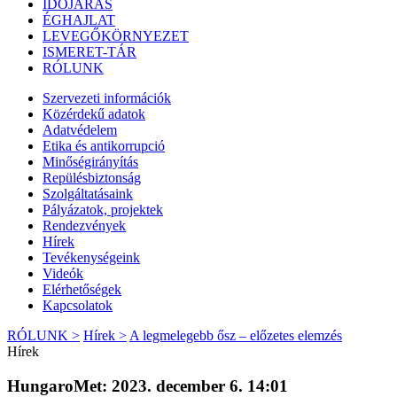
IDŐJÁRÁS
ÉGHAJLAT
LEVEGŐKÖRNYEZET
ISMERET-TÁR
RÓLUNK
Szervezeti információk
Közérdekű adatok
Adatvédelem
Etika és antikorrupció
Minőségirányítás
Repülésbiztonság
Szolgáltatásaink
Pályázatok, projektek
Rendezvények
Hírek
Tevékenységeink
Videók
Elérhetőségek
Kapcsolatok
RÓLUNK >
Hírek >
A legmelegebb ősz – előzetes elemzés
Hírek
HungaroMet: 2023. december 6. 14:01