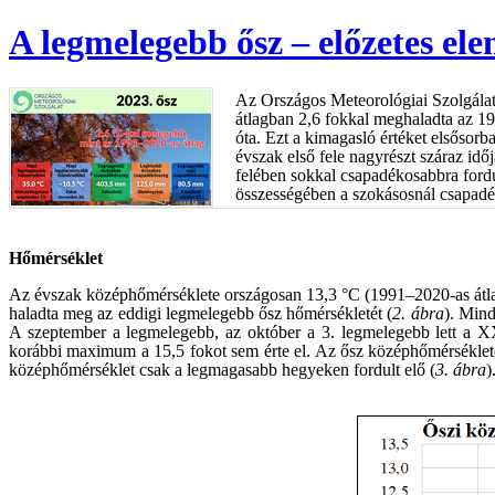
A legmelegebb ősz – előzetes el
Az Országos Meteorológiai Szolgálat
átlagban 2,6 fokkal meghaladta az 1
óta. Ezt a kimagasló értéket elsősor
évszak első fele nagyrészt száraz időj
felében sokkal csapadékosabbra fordu
összességében a szokásosnál csapadék
Hőmérséklet
Az évszak középhőmérséklete országosan 13,3 °C (1991–2020-as átlag
haladta meg az eddigi legmelegebb ősz hőmérsékletét (
2. ábra
). Mind
A szeptember a legmelegebb, az október a 3. legmelegebb lett a XX
korábbi maximum a 15,5 fokot sem érte el. Az ősz középhőmérséklete 
középhőmérséklet csak a legmagasabb hegyeken fordult elő (
3. ábra
)