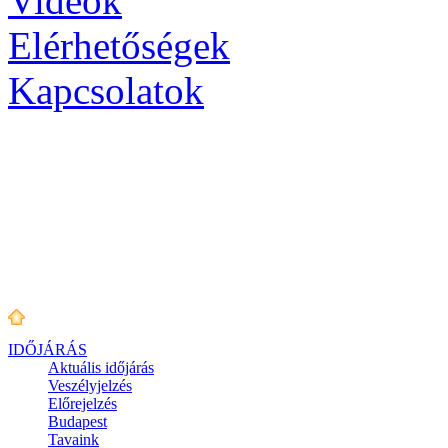
Videók
Elérhetőségek
Kapcsolatok
IDŐJÁRÁS
Aktuális
időjárás
Veszélyjelzés
Előrejelzés
Budapest
Tavaink