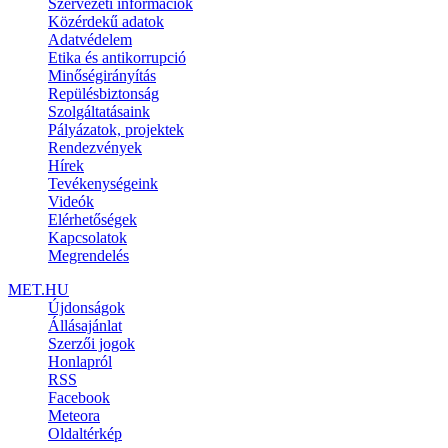
Szervezeti információk
Közérdekű adatok
Adatvédelem
Etika és antikorrupció
Minőségirányítás
Repülésbiztonság
Szolgáltatásaink
Pályázatok, projektek
Rendezvények
Hírek
Tevékenységeink
Videók
Elérhetőségek
Kapcsolatok
Megrendelés
MET.HU
Újdonságok
Állásajánlat
Szerzői jogok
Honlapról
RSS
Facebook
Meteora
Oldaltérkép