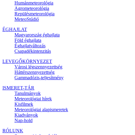
Humánmeteorológia
Agrometeorológia
Repülésmeteorológia
MeteoStúdió
ÉGHAJLAT
Magyarország éghajlata
Föld éghajlata
Éghajlatváltozás
Csapadékintenzitás
LEVEGŐKÖRNYEZET
Városi légszennyezettség
Háttérszennyezettség
Gammadózis-teljesítmény
ISMERET-TÁR
Tanulmányok
Meteorológiai hírek
Kisfilmek
Meteorológiai alapismeretek
Kiadványok
Nap-hold
RÓLUNK