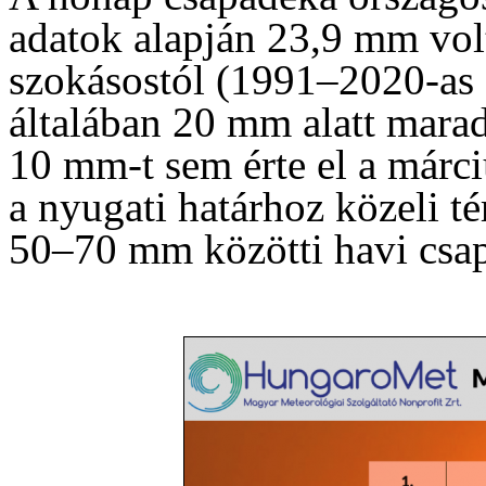
adatok alapján 23,9 mm vol
szokásostól (1991–2020-as 
általában 20 mm alatt mara
10 mm-t sem érte el a márc
a nyugati határhoz közeli té
50–70 mm közötti havi csa