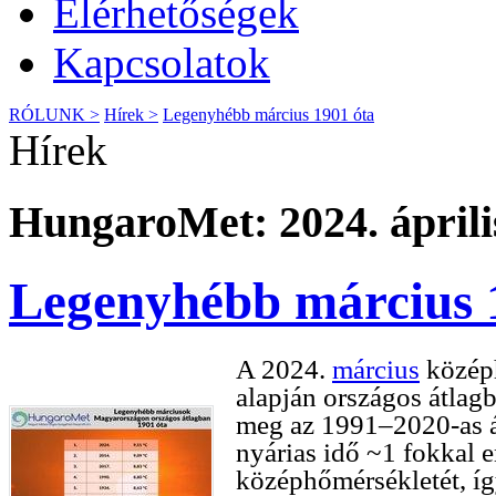
Elérhetőségek
Kapcsolatok
RÓLUNK >
Hírek >
Legenyhébb március 1901 óta
Hírek
HungaroMet: 2024. április
Legenyhébb március 
A 2024.
március
középh
alapján országos átlagb
meg az 1991–2020-as á
nyárias idő ~1 fokkal 
középhőmérsékletét, íg