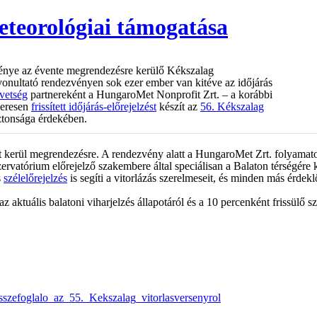
eteorológiai támogatása
ménye az évente megrendezésre kerülő Kékszalag
lvonultató rendezvényen sok ezer ember van kitéve az időjárás
vetség
partnereként a HungaroMet Nonprofit Zrt. – a korábbi
zeresen
frissített időjárás-előrejelzést
készít az
56. Kékszalag
ztonsága érdekében.
 kerül megrendezésre. A rendezvény alatt a HungaroMet Zrt. folyamatos és
rvatórium előrejelző szakembere által speciálisan a Balaton térségére ké
s
szélelőrejelzés
is segíti a vitorlázás szerelmeseit, és minden más érdekl
ktuális balatoni viharjelzés állapotáról és a 10 percenként frissülő szé
szefoglalo_az_55._Kekszalag_vitorlasversenyrol