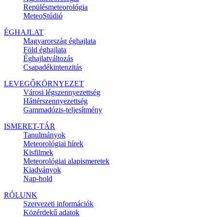
Repülésmeteorológia
MeteoStúdió
ÉGHAJLAT
Magyarország éghajlata
Föld éghajlata
Éghajlatváltozás
Csapadékintenzitás
LEVEGŐKÖRNYEZET
Városi légszennyezettség
Háttérszennyezettség
Gammadózis-teljesítmény
ISMERET-TÁR
Tanulmányok
Meteorológiai hírek
Kisfilmek
Meteorológiai alapismeretek
Kiadványok
Nap-hold
RÓLUNK
Szervezeti információk
Közérdekű adatok