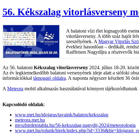
56. Kékszalag vitorlásverseny m
A balatoni vízi élet legnagyobb ese
vitorlásverseny. A több száz hajót fe
szeszélyének. A
Magyar Vitorlás Szö
évekhez hasonlóan – dedikált, rends
Raiffeisen Nagydíjra a résztvevők bi
Az 56. balatoni
Kékszalag vitorlásverseny
2024. július 18-20. között
Az év legkiemelkedőbb balatoni versenyének ideje alatt a siófoki obsze
információkkal
támogató oldalra
. A naponta négyszer készített 36 órá
A
Meteora
mobil alkalmazás használatával könnyen tájékozódhatunk az a
Kapcsolódó oldalak
:
www.met.hu/idojaras/tavaink/balaton/kekszalag
meteora.met.hu
mvszhirdetotabla.hu/56-kekszalag-nagydij-2024/meteorologia
www.met.hu/rolunk/hirek/index.php?id=3336&hir=Idojarasi_os