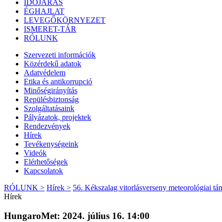
IDŐJÁRÁS
ÉGHAJLAT
LEVEGŐKÖRNYEZET
ISMERET-TÁR
RÓLUNK
Szervezeti információk
Közérdekű adatok
Adatvédelem
Etika és antikorrupció
Minőségirányítás
Repülésbiztonság
Szolgáltatásaink
Pályázatok, projektek
Rendezvények
Hírek
Tevékenységeink
Videók
Elérhetőségek
Kapcsolatok
RÓLUNK >
Hírek >
56. Kékszalag vitorlásverseny meteorológiai tá
Hírek
HungaroMet: 2024. július 16. 14:00