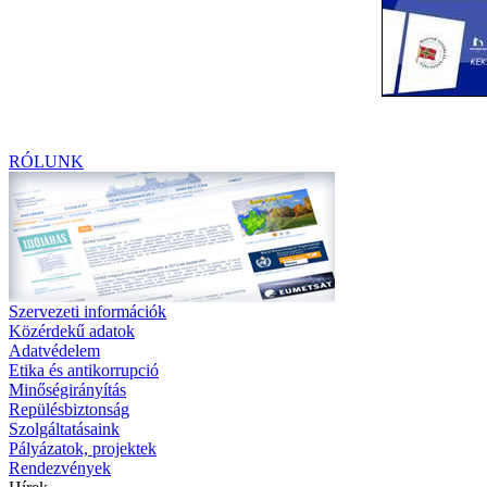
RÓLUNK
Szervezeti információk
Közérdekű adatok
Adatvédelem
Etika és antikorrupció
Minőségirányítás
Repülésbiztonság
Szolgáltatásaink
Pályázatok, projektek
Rendezvények