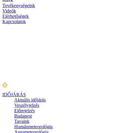
Hírek
Tevékenységeink
Videók
Elérhetőségek
Kapcsolatok
IDŐJÁRÁS
Aktuális
időjárás
Veszélyjelzés
Előrejelzés
Budapest
Tavaink
Humánmeteorológia
Agrometeorológia