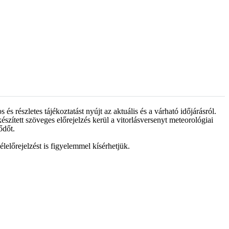
 részletes tájékoztatást nyújt az aktuális és a várható időjárásról.
szített szöveges előrejelzés kerül a vitorlásversenyt meteorológiai
ődőt.
lelőrejelzést is figyelemmel kísérhetjük.