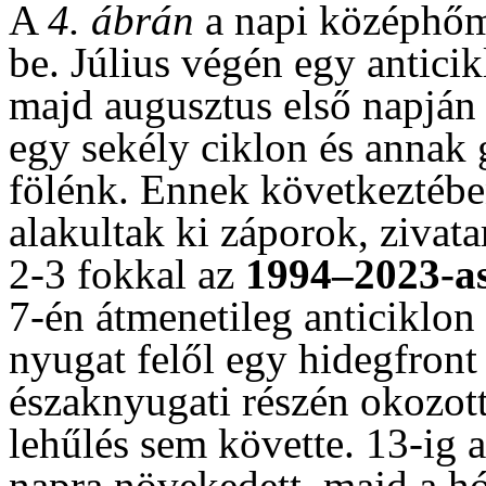
A
4. ábrán
a napi középhőmé
be. Július végén egy anticik
majd augusztus első napján
egy sekély ciklon és annak
fölénk. Ennek következtéb
alakultak ki záporok, zivat
2-3 fokkal az
1994–2023-as 
7-én átmenetileg anticiklon 
nyugat felől egy hidegfront
északnyugati részén okozott
lehűlés sem követte. 13-ig 
napra növekedett, majd a 