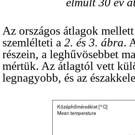
elmúlt 30 év á
Az országos átlagok mellet
szemlélteti a
2. és 3. ábra
. 
részein, a leghűvösebbet m
mértük. Az átlagtól vett kü
legnagyobb, és az északkele