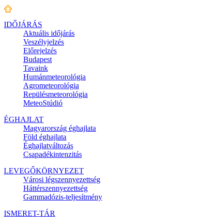
IDŐJÁRÁS
Aktuális
időjárás
Veszélyjelzés
Előrejelzés
Budapest
Tavaink
Humánmeteorológia
Agrometeorológia
Repülésmeteorológia
MeteoStúdió
ÉGHAJLAT
Magyarország éghajlata
Föld éghajlata
Éghajlatváltozás
Csapadékintenzitás
LEVEGŐKÖRNYEZET
Városi légszennyezettség
Háttérszennyezettség
Gammadózis-teljesítmény
ISMERET-TÁR