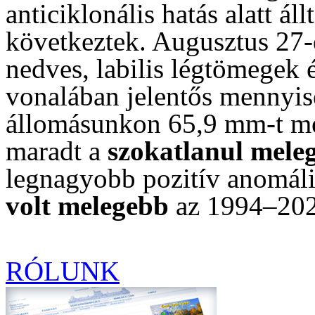
anticiklonális hatás alatt ál
következtek. Augusztus 27-
nedves, labilis légtömegek 
vonalában jelentős mennyis
állomásunkon 65,9 mm-t m
maradt a
szokatlanul meleg
legnagyobb pozitív anomáli
volt melegebb
az 1994–2023
RÓLUNK