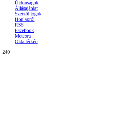
Újdonságok
Állásajánlat
Szerzői jogok
Honlapról
RSS
Facebook
Meteora
Oldaltérkép
240