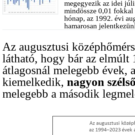
megegyezik az idei júl
mindössze 0,01 fokkal
hónap, az 1992. évi au
hamarosan jelentkezün
Az augusztusi középhőmérs
látható, hogy bár az elmúlt
átlagosnál melegebb évek, a
kiemelkedik,
nagyon széls
melegebb a második legmel