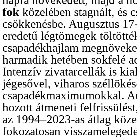
fok
közelében stagnált, és c
csökkenésbe. Augusztus 17-
eredetű légtömegek töltötté
csapadékhajlam megnövekedé
harmadik hetében sokfelé a
Intenzív zivatarcellák is ki
jégesővel, viharos széllöké
csapadékmaximumokkal. Aug
hozott átmeneti felfrissülés
az 1994–2023-as átlag közel
fokozatosan visszamelegedet