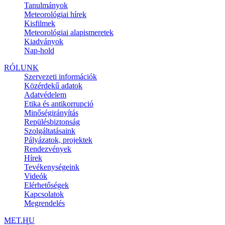
Tanulmányok
Meteorológiai hírek
Kisfilmek
Meteorológiai alapismeretek
Kiadványok
Nap-hold
RÓLUNK
Szervezeti információk
Közérdekű adatok
Adatvédelem
Etika és antikorrupció
Minőségirányítás
Repülésbiztonság
Szolgáltatásaink
Pályázatok, projektek
Rendezvények
Hírek
Tevékenységeink
Videók
Elérhetőségek
Kapcsolatok
Megrendelés
MET.HU