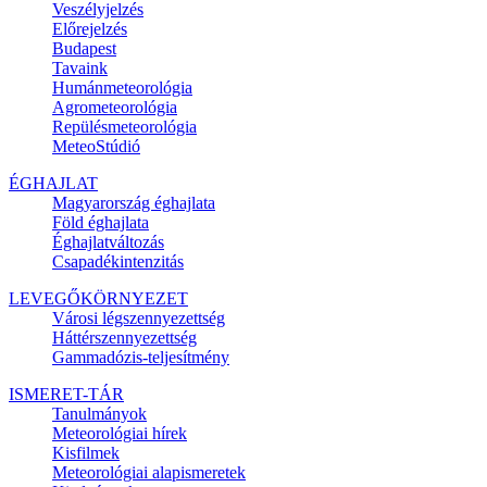
Veszélyjelzés
Előrejelzés
Budapest
Tavaink
Humánmeteorológia
Agrometeorológia
Repülésmeteorológia
MeteoStúdió
ÉGHAJLAT
Magyarország éghajlata
Föld éghajlata
Éghajlatváltozás
Csapadékintenzitás
LEVEGŐKÖRNYEZET
Városi légszennyezettség
Háttérszennyezettség
Gammadózis-teljesítmény
ISMERET-TÁR
Tanulmányok
Meteorológiai hírek
Kisfilmek
Meteorológiai alapismeretek