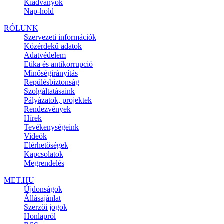
Kiadványok
Nap-hold
RÓLUNK
Szervezeti információk
Közérdekű adatok
Adatvédelem
Etika és antikorrupció
Minőségirányítás
Repülésbiztonság
Szolgáltatásaink
Pályázatok, projektek
Rendezvények
Hírek
Tevékenységeink
Videók
Elérhetőségek
Kapcsolatok
Megrendelés
MET.HU
Újdonságok
Állásajánlat
Szerzői jogok
Honlapról