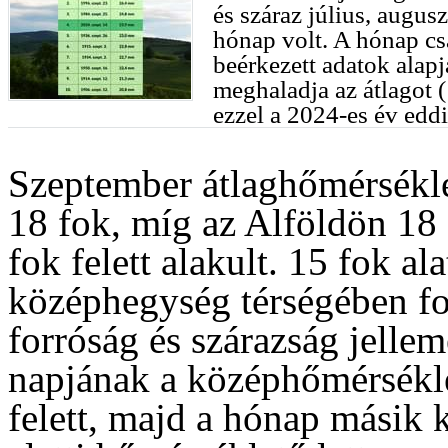
és száraz július, augu
hónap volt. A hónap cs
beérkezett adatok alap
meghaladja az átlagot 
ezzel a 2024-es év edd
Szeptember átlaghőmérsékle
18 fok, míg az Alföldön 18 
fok felett alakult. 15 fok al
középhegység térségében fo
forróság és szárazság jellem
napjának a középhőmérsékle
felett, majd a hónap másik 