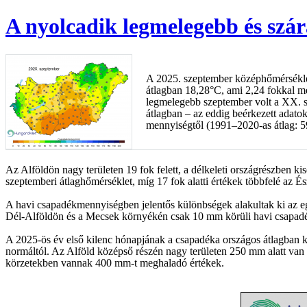
A nyolcadik legmelegebb és szá
A 2025. szeptember középhőmérsékle
átlagban 18,28°C, ami 2,24 fokkal m
legmelegebb szeptember volt a XX. s
átlagban – az eddig beérkezett adato
mennyiségtől (1991–2020-as átlag: 
Az Alföldön nagy területen 19 fok felett, a délkeleti országrészben ki
szeptemberi átlaghőmérséklet, míg 17 fok alatti értékek többfelé az 
A havi csapadékmennyiségben jelentős különbségek alakultak ki az 
Dél-Alföldön és a Mecsek környékén csak 10 mm körüli havi csapad
A 2025-ös év első kilenc hónapjának a csapadéka országos átlagban k
normáltól. Az Alföld középső részén nagy területen 250 mm alatt van
körzetekben vannak 400 mm-t meghaladó értékek.