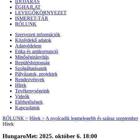
IDŐJÁRÁS
ÉGHAJLAT
LEVEGŐKÖRNYEZET
ISMERET-TÁR
RÓLUNK
Szervezeti információk
Közérdekű adatok
Adatvédelem
Etika és antikorrupció
Minőségirányítás
Repülésbiztonság
Szolgáltatásaink
Pályázatok, projektek
Rendezvények
Hírek
Tevékenységeink
Videók
Elérhetőségek
Kapcsolatok
RÓLUNK >
Hírek >
A nyolcadik legmelegebb és száraz szeptember
Hírek
HungaroMet: 2025. október 6. 18:00