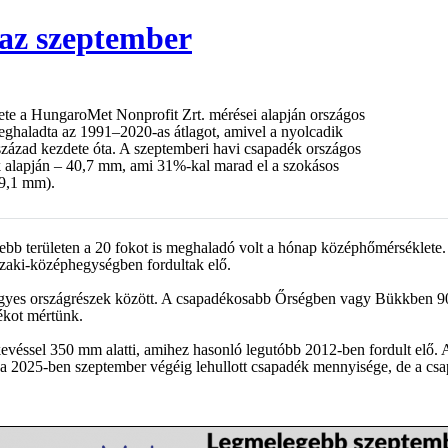
raz szeptember
te a HungaroMet Nonprofit Zrt. mérései alapján országos
eghaladta az 1991–2020-as átlagot, amivel a nyolcadik
zázad kezdete óta. A szeptemberi havi csapadék országos
k alapján – 40,7 mm, ami 31%-kal marad el a szokásos
59,1 mm).
sebb területen a 20 fokot is meghaladó volt a hónap középhőmérséklete. 
Északi-középhegységben fordultak elő.
egyes országrészek között. A csapadékosabb Őrségben vagy Bükkben 90
ékot mértünk.
evéssel 350 mm alatti, amihez hasonló legutóbb 2012-ben fordult elő.
 a 2025-ben szeptember végéig lehullott csapadék mennyisége, de a cs