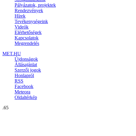
Pályázatok, projektek
Rendezvények
Hírek
Tevékenységeink
Videók
Elérhetőségek
Kapcsolatok
Megrendelés
MET.HU
Újdonságok
Állásajánlat
Szerzői jogok
Honlapról
RSS
Facebook
Meteora
Oldaltérkép
.65