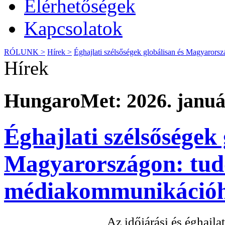
Elérhetőségek
Kapcsolatok
RÓLUNK >
Hírek >
Éghajlati szélsőségek globálisan és Magyarors
Hírek
HungaroMet: 2026. január
Éghajlati szélsőségek 
Magyarországon: tudo
médiakommunikáció
Az időjárási és éghajl