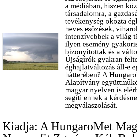
a médiában, hiszen köz
társadalomra, a gazdas
tevékenység okozta égh
heves esőzések, viharo
intenzívebbek a világ
ilyen esemény gyakori
bizonyítottak és a vált
Újságírók gyakran felte
éghajlatváltozás áll-e
hátterében? A Hungaro
Alapítvány együttműk
magyar nyelven is elé
segíti ennek a kérdés
megválaszolását.
Kiadja: A HungaroMet Magy