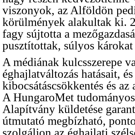
viszonyok, az Alföldön ped
körülmények alakultak ki. 
fagy sújtotta a mezőgazdasá
pusztítottak, súlyos károka
A médiának kulcsszerepe v
éghajlatváltozás hatásait, és
kibocsátáscsökkentés és az
A HungaroMet tudományos h
Alapítvány küldetése garan
útmutató megbízható, pontos
szolgáljon az éghajlati szél