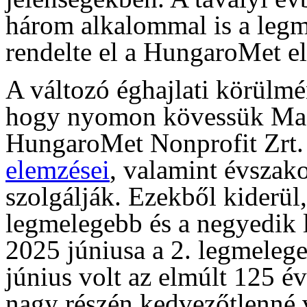
három alkalommal is a legm
rendelte el a HungaroMet el
A változó éghajlati körülm
hogy nyomon kövessük Magya
HungaroMet Nonprofit Zrt
elemzései
, valamint évszak
szolgálják. Ezekből kiderül
legmelegebb és a negyedik l
2025 júniusa a 2. legmeleg
június volt az elmúlt 125 é
nagy részén kedvezőtlenné v