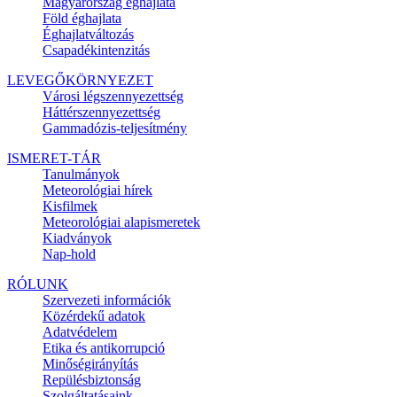
Magyarország éghajlata
Föld éghajlata
Éghajlatváltozás
Csapadékintenzitás
LEVEGŐKÖRNYEZET
Városi légszennyezettség
Háttérszennyezettség
Gammadózis-teljesítmény
ISMERET-TÁR
Tanulmányok
Meteorológiai hírek
Kisfilmek
Meteorológiai alapismeretek
Kiadványok
Nap-hold
RÓLUNK
Szervezeti információk
Közérdekű adatok
Adatvédelem
Etika és antikorrupció
Minőségirányítás
Repülésbiztonság
Szolgáltatásaink