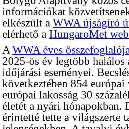
Bolygó Alapítvány közös cél
információkat közvetítsenek
elkészült a
WWA újságíró ú
elérhető a
HungaroMet web
A
WWA éves összefoglalój
2025-ös év legtöbb halálos 
időjárási eseményei. Becslé
következtében 854 európai
európai lakosság 30 százalé
életét a nyári hónapokban.
érintetté tette a világszerte
jelenségekben. A tavalyi év