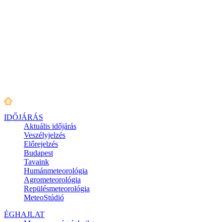
IDŐJÁRÁS
Aktuális
időjárás
Veszélyjelzés
Előrejelzés
Budapest
Tavaink
Humánmeteorológia
Agrometeorológia
Repülésmeteorológia
MeteoStúdió
ÉGHAJLAT