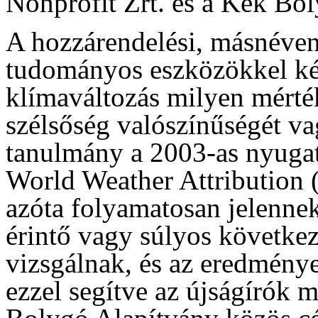
Nonprofit Zrt. és a Kék Bo
A hozzárendelési, másnéven 
tudományos eszközökkel kép
klímaváltozás milyen mérték
szélsőség valószínűségét vag
tanulmány a 2003-as nyugat
World Weather Attribution 
azóta folyamatosan jelenne
érintő vagy súlyos követke
vizsgálnak, és az eredmény
ezzel segítve az újságírók