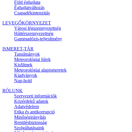
Föld éghajlata
Éghajlatváltozás
Csapadékintenzitás
LEVEGŐKÖRNYEZET
Városi légszennyezettség
Háttérszennyezettség
Gammadózis-teljesítmény
ISMERET-TÁR
Tanulmányok
Meteorológiai hírek
Kisfilmek
Meteorológiai alapismeretek
Kiadványok
Nap-hold
RÓLUNK
Szervezeti információk
Közérdekű adatok
Adatvédelem
Etika és antikorrupció
Minőségirányítás
Repülésbiztonság
Szolgáltatásaink