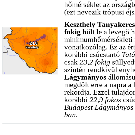
hőmérséklet az országba
(ezt nevezik trópusi éj
Keszthely Tanyakeres
fokig
hűlt le a levegő 
minimumhőmérsékleti re
vonatkozólag. Ez az ért
korábbi csúcstartó
Tatá
csak
23,2 fokig
süllyed
szintén rendkívül enyhe
Lágymányos
állomás
megdőlt erre a napra 
rekordja. Ezzel tulajd
korábbi
22,9 fokos
csúc
Budapest Lágymányos
ban.