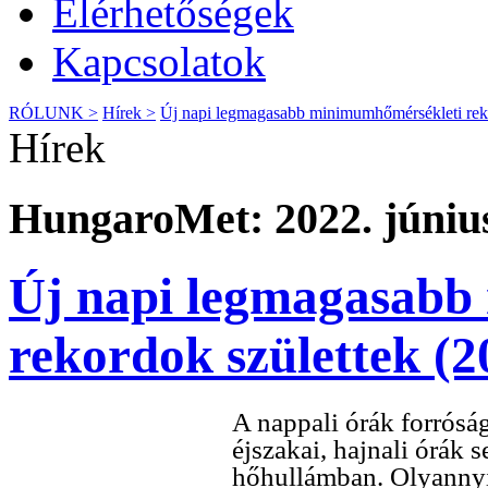
Elérhetőségek
Kapcsolatok
RÓLUNK >
Hírek >
Új napi legmagasabb minimumhőmérsékleti reko
Hírek
HungaroMet: 2022. június
Új napi legmagasabb
rekordok születtek (2
A nappali órák forróság
éjszakai, hajnali órák 
hőhullámban. Olyannyi