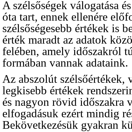
A szélsőségek válogatása és
óta tart, ennek ellenére elő
szélsőségesebb értékek is b
érték maradt az adatok közö
felében, amely időszakról t
formában vannak adataink.
Az abszolút szélsőértékek, 
legkisebb értékek rendszerin
és nagyon rövid időszakra 
elfogadásuk ezért mindig rés
Bekövetkezésük gyakran kü