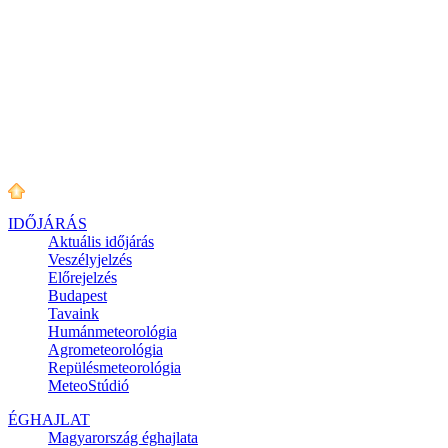
IDŐJÁRÁS
Aktuális
időjárás
Veszélyjelzés
Előrejelzés
Budapest
Tavaink
Humánmeteorológia
Agrometeorológia
Repülésmeteorológia
MeteoStúdió
ÉGHAJLAT
Magyarország éghajlata