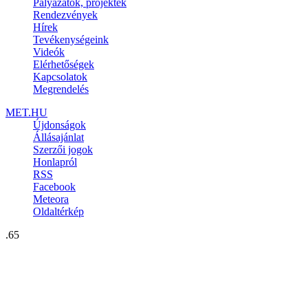
Pályázatok, projektek
Rendezvények
Hírek
Tevékenységeink
Videók
Elérhetőségek
Kapcsolatok
Megrendelés
MET.HU
Újdonságok
Állásajánlat
Szerzői jogok
Honlapról
RSS
Facebook
Meteora
Oldaltérkép
.65