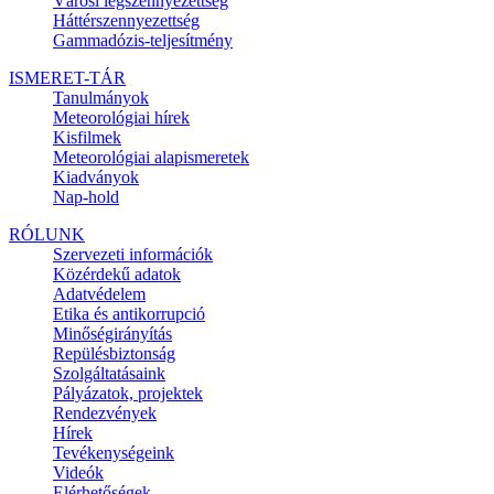
Városi légszennyezettség
Háttérszennyezettség
Gammadózis-teljesítmény
ISMERET-TÁR
Tanulmányok
Meteorológiai hírek
Kisfilmek
Meteorológiai alapismeretek
Kiadványok
Nap-hold
RÓLUNK
Szervezeti információk
Közérdekű adatok
Adatvédelem
Etika és antikorrupció
Minőségirányítás
Repülésbiztonság
Szolgáltatásaink
Pályázatok, projektek
Rendezvények
Hírek
Tevékenységeink
Videók
Elérhetőségek