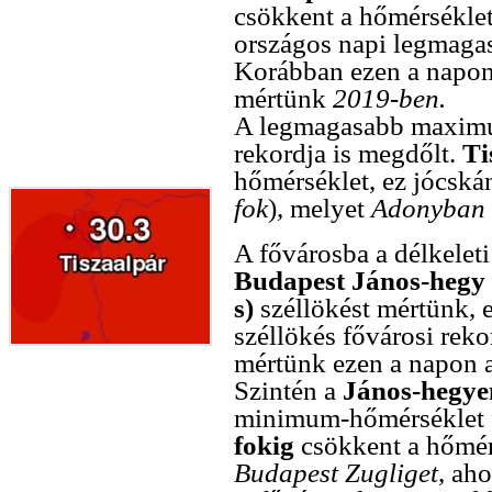
csökkent a hőmérsékle
országos napi legmaga
Korábban ezen a napo
mértünk
2019-ben.
A legmagasabb maximu
rekordja is megdőlt.
Ti
hőmérséklet, ez jócská
fok
), melyet
Adonyban
A fővárosba a délkeleti
Budapest János-hegy
s)
széllökést mértünk, 
széllökés fővárosi rek
mértünk ezen a napon 
Szintén a
János-hegye
minimum-hőmérséklet f
fokig
csökkent a hőmérs
Budapest Zugliget
, ah