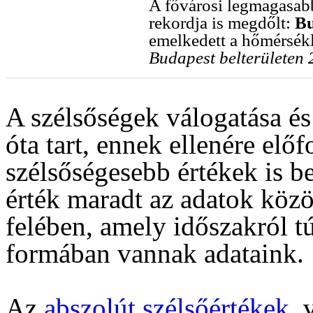
A fővárosi legmagasa
rekordja is megdőlt:
Bu
emelkedett a hőmérsék
Budapest belterületen 
A szélsőségek válogatása és
óta tart, ennek ellenére elő
szélsőségesebb értékek is b
érték maradt az adatok közö
felében, amely időszakról t
formában vannak adataink.
Az
abszolút szélsőértékek
, 