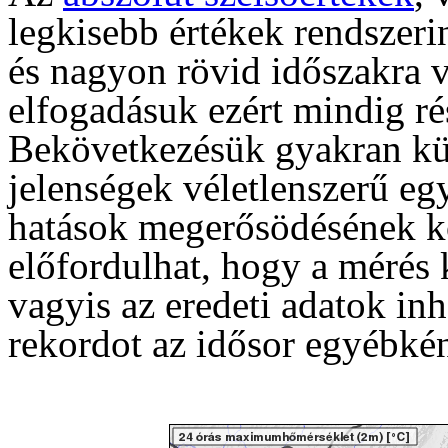
legkisebb értékek rendszerin
és nagyon rövid időszakra 
elfogadásuk ezért mindig rés
Bekövetkezésük gyakran kü
jelenségek véletlenszerű eg
hatások megerősödésének k
előfordulhat, hogy a mérés
vagyis az eredeti adatok in
rekordot az idősor egyébkén