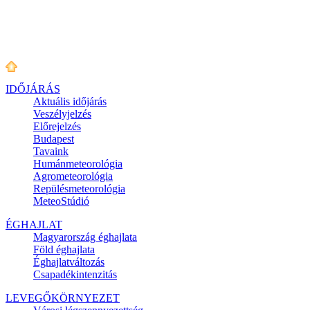
IDŐJÁRÁS
Aktuális
időjárás
Veszélyjelzés
Előrejelzés
Budapest
Tavaink
Humánmeteorológia
Agrometeorológia
Repülésmeteorológia
MeteoStúdió
ÉGHAJLAT
Magyarország éghajlata
Föld éghajlata
Éghajlatváltozás
Csapadékintenzitás
LEVEGŐKÖRNYEZET