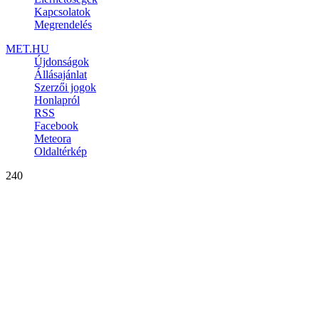
Kapcsolatok
Megrendelés
MET.HU
Újdonságok
Állásajánlat
Szerzői jogok
Honlapról
RSS
Facebook
Meteora
Oldaltérkép
240