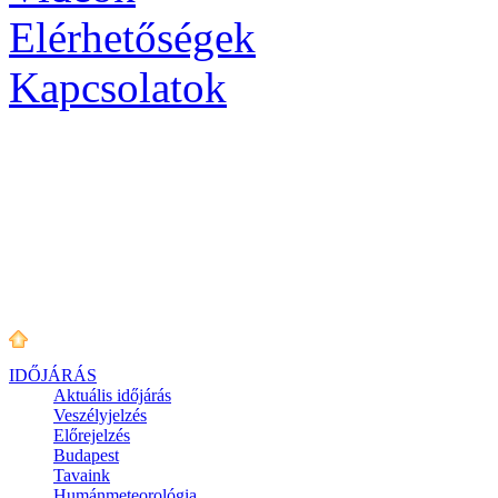
Elérhetőségek
Kapcsolatok
IDŐJÁRÁS
Aktuális
időjárás
Veszélyjelzés
Előrejelzés
Budapest
Tavaink
Humánmeteorológia