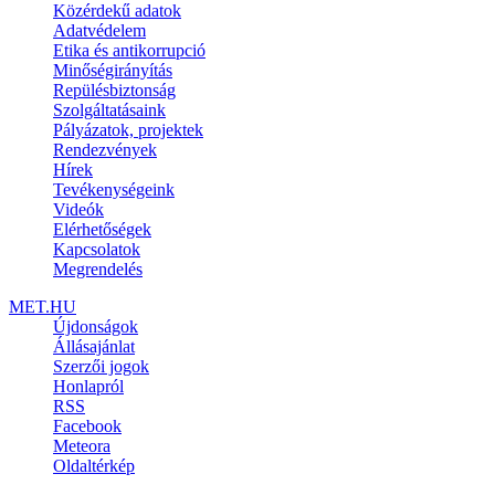
Közérdekű adatok
Adatvédelem
Etika és antikorrupció
Minőségirányítás
Repülésbiztonság
Szolgáltatásaink
Pályázatok, projektek
Rendezvények
Hírek
Tevékenységeink
Videók
Elérhetőségek
Kapcsolatok
Megrendelés
MET.HU
Újdonságok
Állásajánlat
Szerzői jogok
Honlapról
RSS
Facebook
Meteora
Oldaltérkép