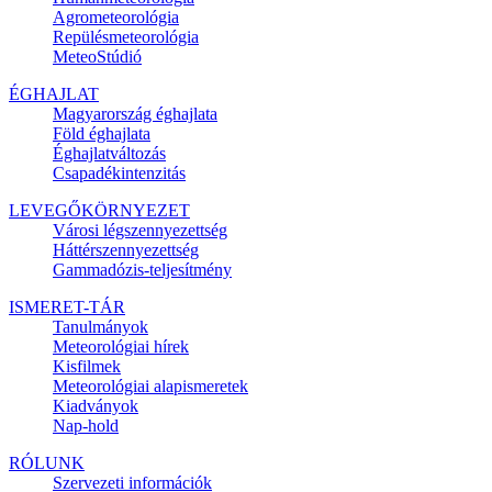
Agrometeorológia
Repülésmeteorológia
MeteoStúdió
ÉGHAJLAT
Magyarország éghajlata
Föld éghajlata
Éghajlatváltozás
Csapadékintenzitás
LEVEGŐKÖRNYEZET
Városi légszennyezettség
Háttérszennyezettség
Gammadózis-teljesítmény
ISMERET-TÁR
Tanulmányok
Meteorológiai hírek
Kisfilmek
Meteorológiai alapismeretek
Kiadványok
Nap-hold
RÓLUNK
Szervezeti információk