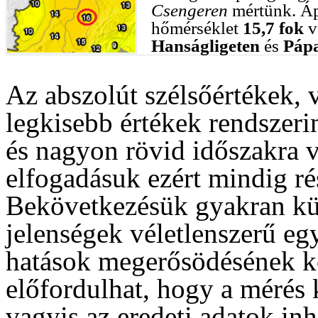
Csengeren
mértünk. Ápr
hőmérséklet
15,7 fok
v
Hanságligeten
és
Pápa
Az abszolút szélsőértékek, 
legkisebb értékek rendszerin
és nagyon rövid időszakra 
elfogadásuk ezért mindig rés
Bekövetkezésük gyakran kü
jelenségek véletlenszerű eg
hatások megerősödésének k
előfordulhat, hogy a mérés
vagyis az eredeti adatok in