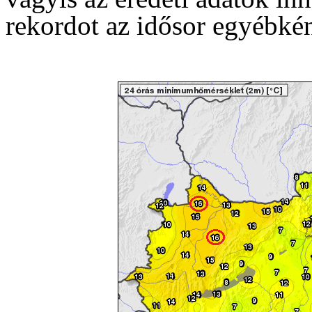
rekordot az idősor egyébkén