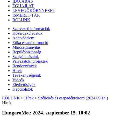
IDŐJÁRÁS
ÉGHAJLAT
LEVEGŐKÖRNYEZET
ISMERET-TÁR
RÓLUNK
Szervezeti információk
Közérdekű adatok
Adatvédelem
Etika és antikorrupció
Minőségirányítás
Repülésbiztonság
Szolgáltatásaink
Pályázatok, projektek
Rendezvények
Hírek
Tevékenységeink
Videók
Elérhetőségek
Kapcsolatok
RÓLUNK >
Hírek >
Széllökés és csapadékrekord (2024.09.14.)
Hírek
HungaroMet: 2024. szeptember 15. 10:02