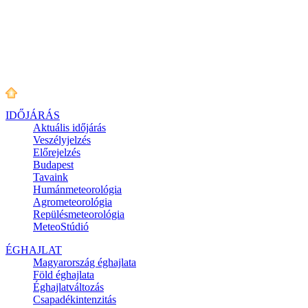
IDŐJÁRÁS
Aktuális
időjárás
Veszélyjelzés
Előrejelzés
Budapest
Tavaink
Humánmeteorológia
Agrometeorológia
Repülésmeteorológia
MeteoStúdió
ÉGHAJLAT
Magyarország éghajlata
Föld éghajlata
Éghajlatváltozás
Csapadékintenzitás