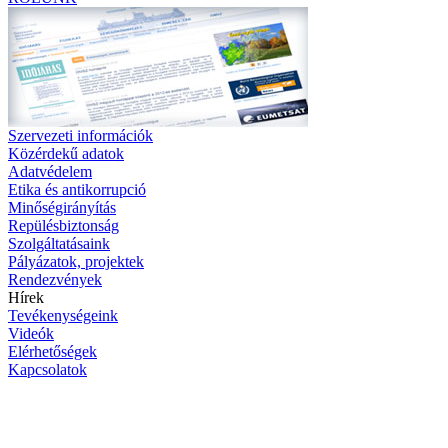
Szervezeti információk
Közérdekű adatok
Adatvédelem
Etika és antikorrupció
Minőségirányítás
Repülésbiztonság
Szolgáltatásaink
Pályázatok, projektek
Rendezvények
Hírek
Tevékenységeink
Videók
Elérhetőségek
Kapcsolatok