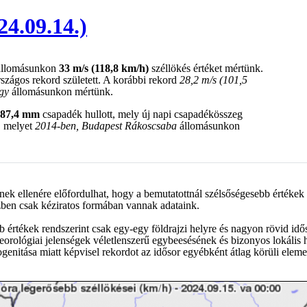
24.09.14.)
llomásunkon
33 m/s (118,8 km/h)
széllökés értéket mértünk.
rszágos rekord született. A korábbi rekord
28,2 m/s (101,5
gy
állomásunkon mértünk.
87,4 mm
csapadék hullott, mely új napi csapadékösszeg
, melyet
2014-ben, Budapest Rákoscsaba
állomásunkon
nnek ellenére előfordulhat, hogy a bemutatottnál szélsőségesebb értékek 
zben csak kéziratos formában vannak adataink.
b értékek rendszerint csak egy-egy földrajzi helyre és nagyon rövid id
eorológiai jelenségek véletlenszerű egybeesésének és bizonyos lokáli
nitása miatt képvisel rekordot az idősor egyébként átlag körüli eleme