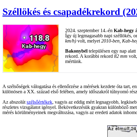
Széllökés és csapadékrekord (20
2024. szeptember 14.-én
Kab-hegy
á
Így új legmagasabb napi széllökés, o
km/h)
volt, melyet
2010-ben, Kab-he
Bakonybél
településen egy nap alatt
rekord. A korábbi rekord
82 mm
volt
mértünk.
A szélsőségek válogatása és ellenőrzése a mérések kezdete óta tart, e
különösen a XX. század első felében, amely időszakról túlnyomó rés
Az abszolút
szélsőértékek
, vagyis az eddig mért legnagyobb, legkiseb
részletes vizsgálatot igényel. Bekövetkezésük gyakran különböző met
mérés körülményeinek megváltozása, vagyis az eredeti adatok inhomoge