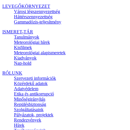
LEVEGŐKÖRNYEZET
Városi légszennyezettség
Háttérszennyezettség
Gammadózis-teljesítmény
ISMERET-TÁR
Tanulmányok
Meteorológiai hírek
Kisfilmek
Meteorológiai alapismeretek
Kiadványok
Nap-hold
RÓLUNK
Szervezeti információk
Közérdekű adatok
Adatvédelem
Etika és antikorrupció
Minőségirányítás
Repülésbiztonság
Szolgáltatásaink
Pályázatok, projektek
Rendezvények
Hírek