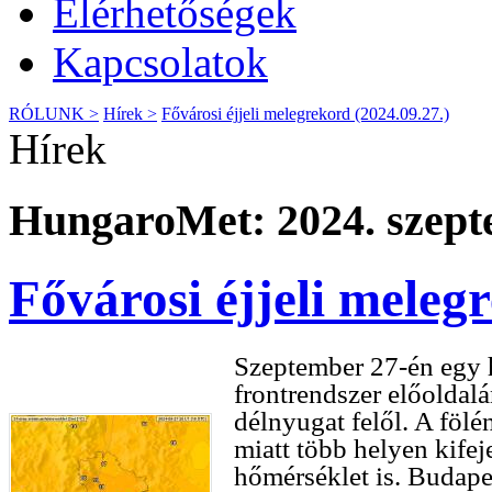
Elérhetőségek
Kapcsolatok
RÓLUNK >
Hírek >
Fővárosi éjjeli melegrekord (2024.09.27.)
Hírek
HungaroMet: 2024. szept
Fővárosi éjjeli meleg
Szeptember 27-én egy 
frontrendszer előoldal
délnyugat felől. A fölé
miatt több helyen kife
hőmérséklet is. Budap