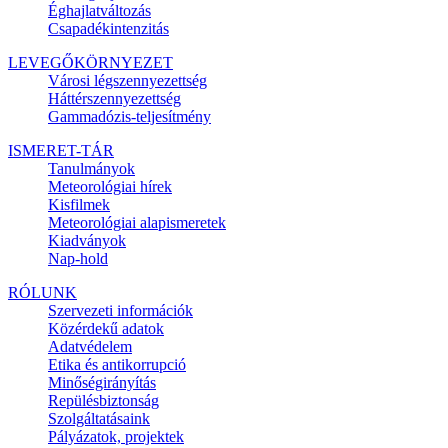
Éghajlatváltozás
Csapadékintenzitás
LEVEGŐKÖRNYEZET
Városi légszennyezettség
Háttérszennyezettség
Gammadózis-teljesítmény
ISMERET-TÁR
Tanulmányok
Meteorológiai hírek
Kisfilmek
Meteorológiai alapismeretek
Kiadványok
Nap-hold
RÓLUNK
Szervezeti információk
Közérdekű adatok
Adatvédelem
Etika és antikorrupció
Minőségirányítás
Repülésbiztonság
Szolgáltatásaink
Pályázatok, projektek