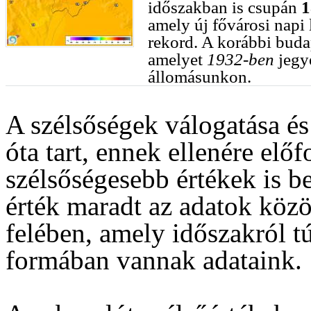
időszakban is csupán
1
amely új fővárosi nap
rekord. A korábbi buda
amelyet
1932-ben
jegy
állomásunkon.
A szélsőségek válogatása és
óta tart, ennek ellenére elő
szélsőségesebb értékek is b
érték maradt az adatok közö
felében, amely időszakról t
formában vannak adataink.