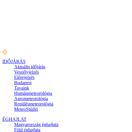
IDŐJÁRÁS
Aktuális
időjárás
Veszélyjelzés
Előrejelzés
Budapest
Tavaink
Humánmeteorológia
Agrometeorológia
Repülésmeteorológia
MeteoStúdió
ÉGHAJLAT
Magyarország éghajlata
Föld éghajlata