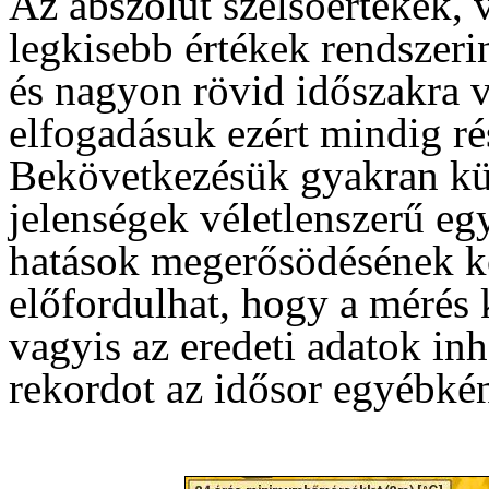
Az abszolút szélsőértékek, 
legkisebb értékek rendszerin
és nagyon rövid időszakra 
elfogadásuk ezért mindig rés
Bekövetkezésük gyakran kü
jelenségek véletlenszerű eg
hatások megerősödésének k
előfordulhat, hogy a mérés
vagyis az eredeti adatok in
rekordot az idősor egyébkén