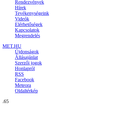
Rendezvények
Hírek
Tevékenységeink
Videók
Elérhetőségek
Kapcsolatok
Megrendelés
MET.HU
Újdonságok
Állásajánlat
Szerzői jogok
Honlapról
RSS
Facebook
Meteora
Oldaltérkép
.65