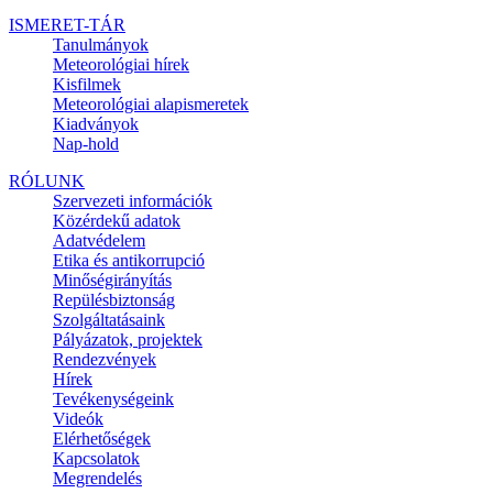
ISMERET-TÁR
Tanulmányok
Meteorológiai hírek
Kisfilmek
Meteorológiai alapismeretek
Kiadványok
Nap-hold
RÓLUNK
Szervezeti információk
Közérdekű adatok
Adatvédelem
Etika és antikorrupció
Minőségirányítás
Repülésbiztonság
Szolgáltatásaink
Pályázatok, projektek
Rendezvények
Hírek
Tevékenységeink
Videók
Elérhetőségek
Kapcsolatok
Megrendelés