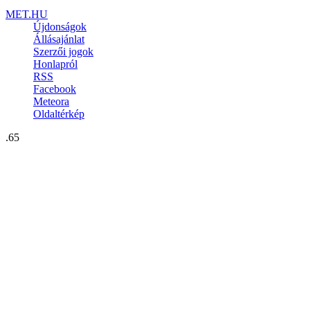
MET.HU
Újdonságok
Állásajánlat
Szerzői jogok
Honlapról
RSS
Facebook
Meteora
Oldaltérkép
.65