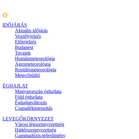
IDŐJÁRÁS
Aktuális
időjárás
Veszélyjelzés
Előrejelzés
Budapest
Tavaink
Humánmeteorológia
Agrometeorológia
Repülésmeteorológia
MeteoStúdió
ÉGHAJLAT
Magyarország éghajlata
Föld éghajlata
Éghajlatváltozás
Csapadékintenzitás
LEVEGŐKÖRNYEZET
Városi légszennyezettség
Háttérszennyezettség
Gammadózis-teljesítmény