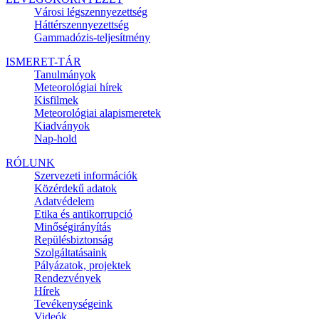
Városi légszennyezettség
Háttérszennyezettség
Gammadózis-teljesítmény
ISMERET-TÁR
Tanulmányok
Meteorológiai hírek
Kisfilmek
Meteorológiai alapismeretek
Kiadványok
Nap-hold
RÓLUNK
Szervezeti információk
Közérdekű adatok
Adatvédelem
Etika és antikorrupció
Minőségirányítás
Repülésbiztonság
Szolgáltatásaink
Pályázatok, projektek
Rendezvények
Hírek
Tevékenységeink
Videók