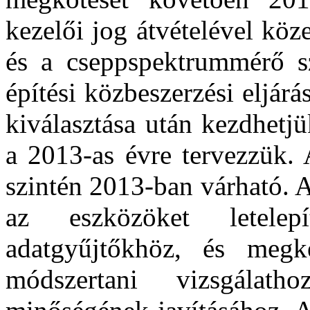
kezelői jog átvételével köz
és a cseppspektrummérő szá
építési közbeszerzési eljár
kiválasztása után kezdhetjü
a 2013-as évre tervezzük. 
szintén 2013-ban várható. 
az eszközöket letele
adatgyűjtőkhöz, és megk
módszertani vizsgálat