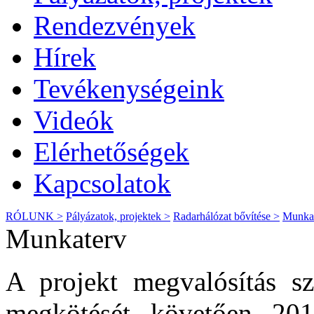
Rendezvények
Hírek
Tevékenységeink
Videók
Elérhetőségek
Kapcsolatok
RÓLUNK >
Pályázatok, projektek >
Radarhálózat bővítése >
Munka
Munkaterv
A projekt megvalósítás s
megkötését követően 201