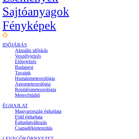
Sajtóanyagok
Fényképek
IDŐJÁRÁS
Aktuális
időjárás
Veszélyjelzés
Előrejelzés
Budapest
Tavaink
Humánmeteorológia
Agrometeorológia
Repülésmeteorológia
MeteoStúdió
ÉGHAJLAT
Magyarország éghajlata
Föld éghajlata
Éghajlatváltozás
Csapadékintenzitás
LEVEGŐKÖRNYEZET