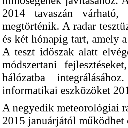
minőségének javításához. A 
2014 tavaszán várható,
megtörténik. A radar teszt
és két hónapig tart, amely a
A teszt időszak alatt elvé
módszertani fejlesztéseke
hálózatba integrálásáho
informatikai eszközöket 20
A negyedik meteorológiai ra
2015 januárjától működhet 