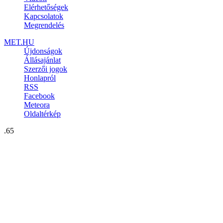
Elérhetőségek
Kapcsolatok
Megrendelés
MET.HU
Újdonságok
Állásajánlat
Szerzői jogok
Honlapról
RSS
Facebook
Meteora
Oldaltérkép
.65