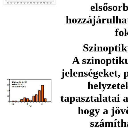
elsősorb
hozzájárulha
fo
Szinoptik
A szinoptik
jelenségeket, 
helyzete
tapasztalatai 
hogy a jöv
számíth