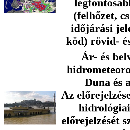
legfontosab
(felhőzet, c
időjárási jel
köd) rövid- é
Ár- és bel
hidrometeorol
Duna és a
Az előrejelzés
hidrológia
előrejelzését 