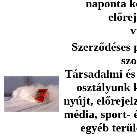
naponta k
előre
v
Szerződéses 
szo
Társadalmi és 
osztályunk 
nyújt, előrejel
média, sport- 
egyéb terü