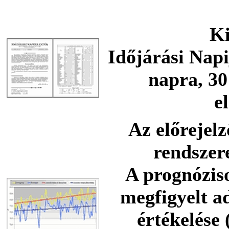
Ki
Időjárási Napi
napra, 30
e
Az előrejelz
rendszere
A prognóziso
megfigyelt a
értékelése 