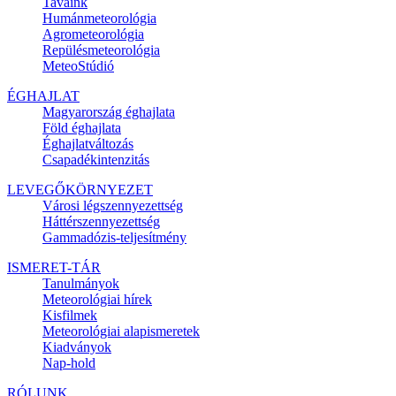
Tavaink
Humánmeteorológia
Agrometeorológia
Repülésmeteorológia
MeteoStúdió
ÉGHAJLAT
Magyarország éghajlata
Föld éghajlata
Éghajlatváltozás
Csapadékintenzitás
LEVEGŐKÖRNYEZET
Városi légszennyezettség
Háttérszennyezettség
Gammadózis-teljesítmény
ISMERET-TÁR
Tanulmányok
Meteorológiai hírek
Kisfilmek
Meteorológiai alapismeretek
Kiadványok
Nap-hold
RÓLUNK