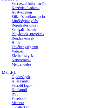
Szervezeti információk
Közérdekű adatok
Adatvédelem
Etika és antikorrupció
Minőségirányítás
Repülésbiztonság
Szolgáltatásaink
Pályázatok, projektek
Rendezvények
Hírek
Tevékenységeink
Videók
Elérhetőségek
Kapcsolatok
Megrendelés
MET.HU
Újdonságok
Állásajánlat
Szerzői jogok
Honlapról
RSS
Facebook
Meteora
Oldaltérkép