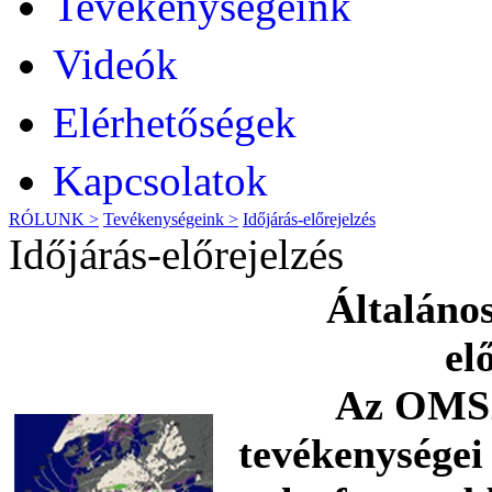
Tevékenységeink
Videók
Elérhetőségek
Kapcsolatok
RÓLUNK >
Tevékenységeink >
Időjárás-előrejelzés
Időjárás-előrejelzés
Általános
el
Az OMSZ 
tevékenységei 