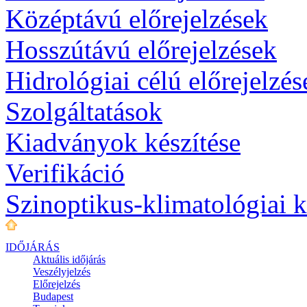
Középtávú előrejelzések
Hosszútávú előrejelzések
Hidrológiai célú előrejelzés
Szolgáltatások
Kiadványok készítése
Verifikáció
Szinoptikus-klimatológiai 
IDŐJÁRÁS
Aktuális
időjárás
Veszélyjelzés
Előrejelzés
Budapest