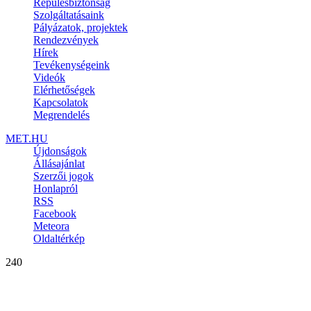
Repülésbiztonság
Szolgáltatásaink
Pályázatok, projektek
Rendezvények
Hírek
Tevékenységeink
Videók
Elérhetőségek
Kapcsolatok
Megrendelés
MET.HU
Újdonságok
Állásajánlat
Szerzői jogok
Honlapról
RSS
Facebook
Meteora
Oldaltérkép
240