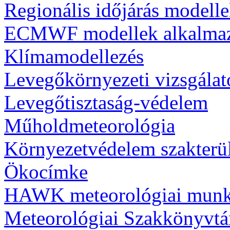
Regionális időjárás modell
ECMWF modellek alkalma
Klímamodellezés
Levegőkörnyezeti vizsgálat
Levegőtisztaság-védelem
Műholdmeteorológia
Környezetvédelem szakterü
Ökocímke
HAWK meteorológiai munk
Meteorológiai Szakkönyvtá