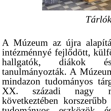
Tárlók
A Múzeum az újra alapítás
intézménnyé fejlődött, kül
hallgatók, diákok és
tanulmányozták. A Múzeum
mindazon tudományos tárg
XX. századi nagy műs
következtében korszerűbb 
tudományos eszközök 