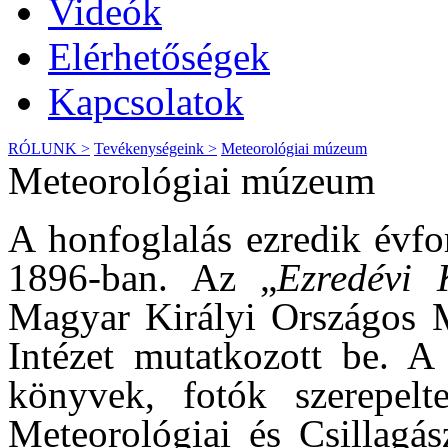
Videók
Elérhetőségek
Kapcsolatok
RÓLUNK >
Tevékenységeink >
Meteorológiai múzeum
Meteorológiai múzeum
A honfoglalás ezredik évfo
1896-ban. Az „
Ezredévi K
Magyar Királyi Országos M
Intézet mutatkozott be. A 
könyvek, fotók szerepelt
Meteorológiai és Csillagás