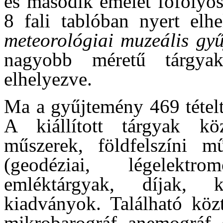
és második emelet főfolyos
8 fali tablóban nyert elh
meteorológiai muzeális gy
nagyobb méretű tárgyak
elhelyezve.
Ma a gyűjtemény 469 tételt
A kiállított tárgyak kö
műszerek, földfelszíni mű
(geodéziai, légelektr
emléktárgyak, díjak, k
kiadványok. Található közt
mikrobarográf, anemográf,