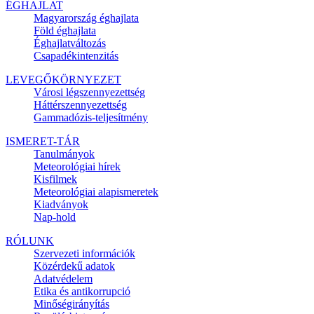
ÉGHAJLAT
Magyarország éghajlata
Föld éghajlata
Éghajlatváltozás
Csapadékintenzitás
LEVEGŐKÖRNYEZET
Városi légszennyezettség
Háttérszennyezettség
Gammadózis-teljesítmény
ISMERET-TÁR
Tanulmányok
Meteorológiai hírek
Kisfilmek
Meteorológiai alapismeretek
Kiadványok
Nap-hold
RÓLUNK
Szervezeti információk
Közérdekű adatok
Adatvédelem
Etika és antikorrupció
Minőségirányítás