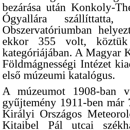
bezárása után Konkoly-Th
Ógyallára szállíttat
Obszervatóriumban helyezte
ekkor 355 volt, köztük
kategóriájában. A Magyar K
Földmágnességi Intézet kia
első múzeumi katalógus.
A múzeumot 1908-ban vis
gyűjtemény 1911-ben már 74
Királyi Országos Meteorol
Kitaibel Pál utcai székh