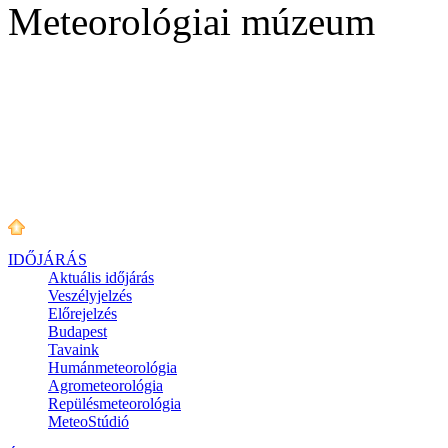
Meteorológiai múzeum
IDŐJÁRÁS
Aktuális
időjárás
Veszélyjelzés
Előrejelzés
Budapest
Tavaink
Humánmeteorológia
Agrometeorológia
Repülésmeteorológia
MeteoStúdió