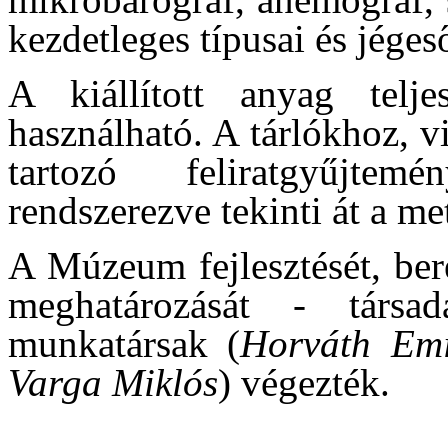
kezdetleges típusai és jégeső
A kiállított anyag telje
használható. A tárlókhoz, vi
tartozó feliratgyűjtem
rendszerezve tekinti át a me
A Múzeum fejlesztését, ber
meghatározását - társ
munkatársak (
Horváth Emi
Varga Miklós
) végezték.