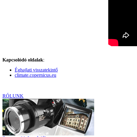
Kapcsolódó oldalak
:
Éghajlati visszatekintő
climate.copernicus.eu
RÓLUNK