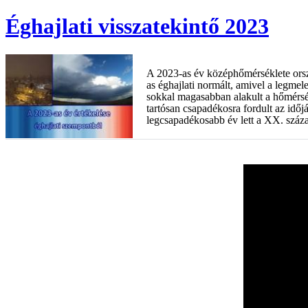
Éghajlati visszatekintő 2023
A 2023-as év középhőmérséklete ors
as éghajlati normált, amivel a legme
sokkal magasabban alakult a hőmérsé
tartósan csapadékosra fordult az időj
legcsapadékosabb év lett a XX. száza