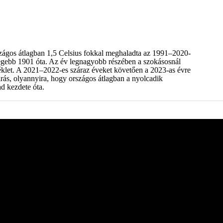
zágos átlagban 1,5 Celsius fokkal meghaladta az 1991–2020-
legebb 1901 óta. Az év legnagyobb részében a szokásosnál
klet. A 2021–2022-es száraz éveket követően a 2023-as évre
árás, olyannyira, hogy országos átlagban a nyolcadik
d kezdete óta.