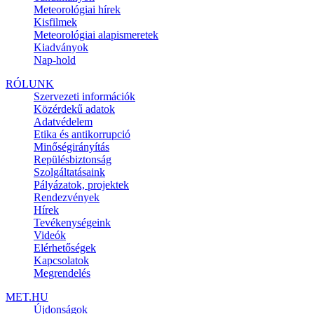
Meteorológiai hírek
Kisfilmek
Meteorológiai alapismeretek
Kiadványok
Nap-hold
RÓLUNK
Szervezeti információk
Közérdekű adatok
Adatvédelem
Etika és antikorrupció
Minőségirányítás
Repülésbiztonság
Szolgáltatásaink
Pályázatok, projektek
Rendezvények
Hírek
Tevékenységeink
Videók
Elérhetőségek
Kapcsolatok
Megrendelés
MET.HU
Újdonságok