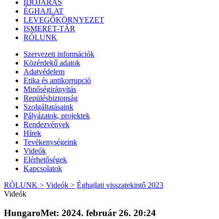
IDŐJÁRÁS
ÉGHAJLAT
LEVEGŐKÖRNYEZET
ISMERET-TÁR
RÓLUNK
Szervezeti információk
Közérdekű adatok
Adatvédelem
Etika és antikorrupció
Minőségirányítás
Repülésbiztonság
Szolgáltatásaink
Pályázatok, projektek
Rendezvények
Hírek
Tevékenységeink
Videók
Elérhetőségek
Kapcsolatok
RÓLUNK >
Videók >
Éghajlati visszatekintő 2023
Videók
HungaroMet: 2024. február 26. 20:24