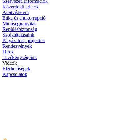
Szervezeti információk
Közérdekű adatok
Adatvédelem
Etika és antikorrupció
Minőségirányítás
Repülésbiztonság
Szolgáltatásaink
Pályázatok, projektek
Rendezvények
Hírek
Tevékenységeink
Videók
Elérhetőségek
Kapcsolatok