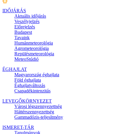
IDŐJÁRÁS
Aktuális
időjárás
Veszélyjelzés
Előrejelzés
Budapest
Tavaink
Humánmeteorológia
Agrometeorológia
Repülésmeteorológia
MeteoStúdió
ÉGHAJLAT
Magyarország éghajlata
Föld éghajlata
Éghajlatváltozás
Csapadékintenzitás
LEVEGŐKÖRNYEZET
Városi légszennyezettség
Háttérszennyezettség
Gammadózis-teljesítmény
ISMERET-TÁR
Tanulmányok