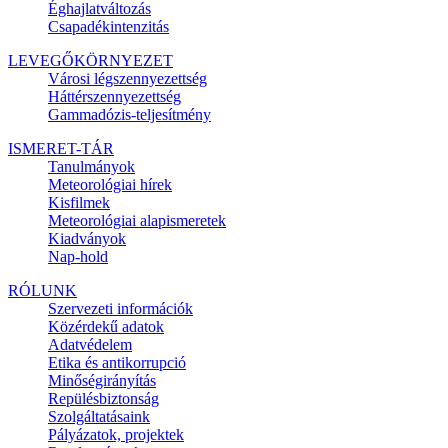
Éghajlatváltozás
Csapadékintenzitás
LEVEGŐKÖRNYEZET
Városi légszennyezettség
Háttérszennyezettség
Gammadózis-teljesítmény
ISMERET-TÁR
Tanulmányok
Meteorológiai hírek
Kisfilmek
Meteorológiai alapismeretek
Kiadványok
Nap-hold
RÓLUNK
Szervezeti információk
Közérdekű adatok
Adatvédelem
Etika és antikorrupció
Minőségirányítás
Repülésbiztonság
Szolgáltatásaink
Pályázatok, projektek