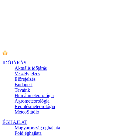
IDŐJÁRÁS
Aktuális
időjárás
Veszélyjelzés
Előrejelzés
Budapest
Tavaink
Humánmeteorológia
Agrometeorológia
Repülésmeteorológia
MeteoStúdió
ÉGHAJLAT
Magyarország éghajlata
Föld éghajlata