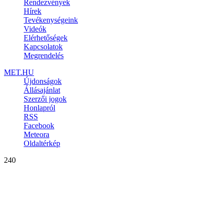
Rendezvények
Hírek
Tevékenységeink
Videók
Elérhetőségek
Kapcsolatok
Megrendelés
MET.HU
Újdonságok
Állásajánlat
Szerzői jogok
Honlapról
RSS
Facebook
Meteora
Oldaltérkép
240