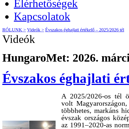
Elérhetőségek
Kapcsolatok
RÓLUNK >
Videók >
Évszakos éghajlati értékelő – 2025/2026 tél
Videók
HungaroMet: 2026. márci
Évszakos éghajlati ér
A 2025/2026‑os tél ö
volt Magyarországon,
többhetes, markáns hi
évszak országos közé
az 1991–2020-as normá