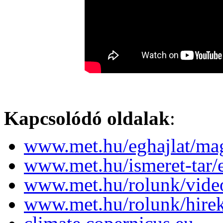
Kapcsolódó oldalak
:
www.met.hu/eghajlat/magy
www.met.hu/ismeret-tar
www.met.hu/rolunk/vide
www.met.hu/rolunk/hire