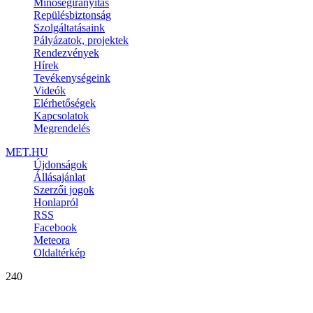
Minőségirányítás
Repülésbiztonság
Szolgáltatásaink
Pályázatok, projektek
Rendezvények
Hírek
Tevékenységeink
Videók
Elérhetőségek
Kapcsolatok
Megrendelés
MET.HU
Újdonságok
Állásajánlat
Szerzői jogok
Honlapról
RSS
Facebook
Meteora
Oldaltérkép
240