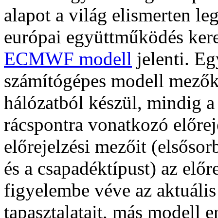
alapot a világ elismerten le
európai együttműködés kereté
ECMWF modell
jelenti. Eg
számítógépes modell mezők
hálózatból készül, mindig a
rácspontra vonatkozó előrej
előrejelzési mezőit (elsősor
és a csapadéktípust) az elő
figyelembe véve az aktuális 
tapasztalatait, más modell 