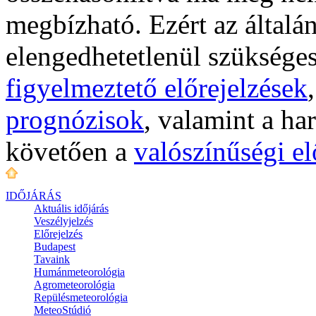
megbízható. Ezért az általá
elengedhetetlenül szükséges
figyelmeztető előrejelzések
prognózisok
, valamint a ha
követően a
valószínűségi el
IDŐJÁRÁS
Aktuális
időjárás
Veszélyjelzés
Előrejelzés
Budapest
Tavaink
Humánmeteorológia
Agrometeorológia
Repülésmeteorológia
MeteoStúdió