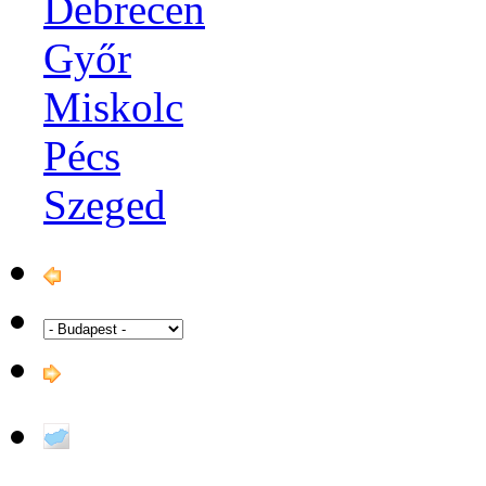
Debrecen
Győr
Miskolc
Pécs
Szeged