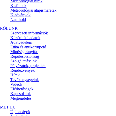
Meteorológiai hírek
Kisfilmek
Meteorológiai alapismeretek
Kiadványok
Nap-hold
RÓLUNK
Szervezeti információk
Közérdekű adatok
Adatvédelem
Etika és antikorrupció
Minőségirányítás
Repülésbiztonság
Szolgáltatásaink
Pályázatok, projektek
Rendezvények
Hírek
Tevékenységeink
Videók
Elérhetőségek
Kapcsolatok
Megrendelés
MET.HU
Újdonságok