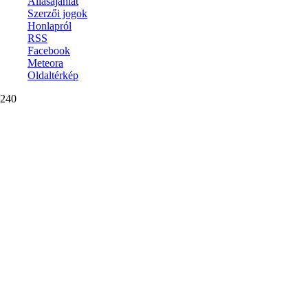
Állásajánlat
Szerzői jogok
Honlapról
RSS
Facebook
Meteora
Oldaltérkép
240