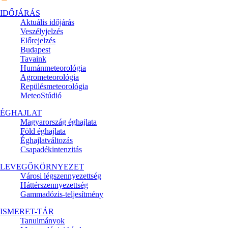
IDŐJÁRÁS
Aktuális
időjárás
Veszélyjelzés
Előrejelzés
Budapest
Tavaink
Humánmeteorológia
Agrometeorológia
Repülésmeteorológia
MeteoStúdió
ÉGHAJLAT
Magyarország éghajlata
Föld éghajlata
Éghajlatváltozás
Csapadékintenzitás
LEVEGŐKÖRNYEZET
Városi légszennyezettség
Háttérszennyezettség
Gammadózis-teljesítmény
ISMERET-TÁR
Tanulmányok