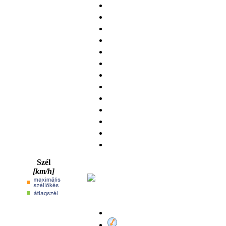
Szél
[km/h]