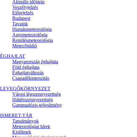
Aktuális
időjárás
Veszélyjelzés
Előrejelzés
Budapest
Tavaink
Humánmeteorológia
Agrometeorológia
Repülésmeteorológia
MeteoStúdió
ÉGHAJLAT
Magyarország éghajlata
Föld éghajlata
Éghajlatváltozás
Csapadékintenzitás
LEVEGŐKÖRNYEZET
Városi légszennyezettség
Háttérszennyezettség
Gammadózis-teljesítmény
ISMERET-TÁR
Tanulmányok
Meteorológiai hírek
Kisfilmek