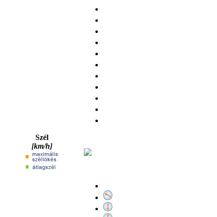
Szél
[km/h]