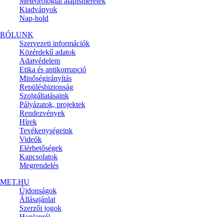
Meteorológiai alapismeretek
Kiadványok
Nap-hold
RÓLUNK
Szervezeti információk
Közérdekű adatok
Adatvédelem
Etika és antikorrupció
Minőségirányítás
Repülésbiztonság
Szolgáltatásaink
Pályázatok, projektek
Rendezvények
Hírek
Tevékenységeink
Videók
Elérhetőségek
Kapcsolatok
Megrendelés
MET.HU
Újdonságok
Állásajánlat
Szerzői jogok
Honlapról