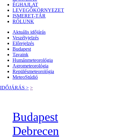
ÉGHAJLAT
LEVEGŐKÖRNYEZET
ISMERET-TÁR
RÓLUNK
Aktuális
időjárás
Veszélyjelzés
Előrejelzés
Budapest
Tavaink
Humánmeteorológia
Agrometeorológia
Repülésmeteorológia
MeteoStúdió
IDŐJÁRÁS >
>
Budapest
Debrecen