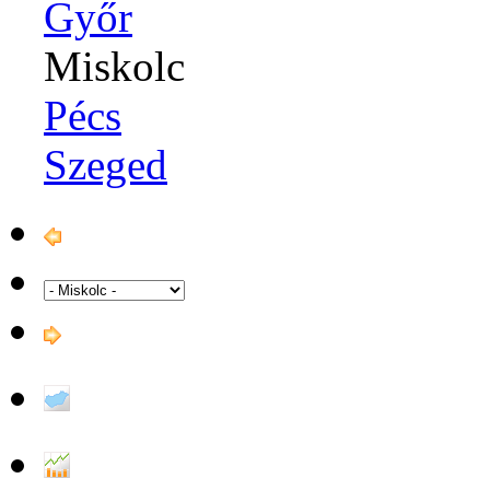
Győr
Miskolc
Pécs
Szeged