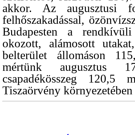
akkor. Az augusztusi f
felhőszakadással, özönvízsz
Budapesten a rendkívüli
okozott, alámosott utakat
belterület állomáson 11
mértünk augusztus 1
csapadékösszeg 120,5 
Tiszaörvény környezetében 