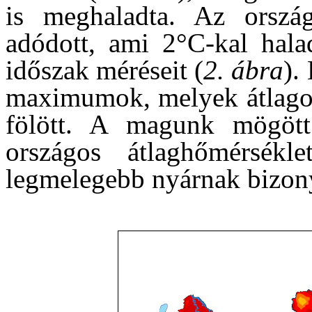
is meghaladta. Az ország
adódott, ami 2°C-kal hal
időszak méréseit (
2. ábra
).
maximumok, melyek átlagos
fölött. A magunk mögött 
országos átlaghőmérsék
legmelegebb nyárnak bizony