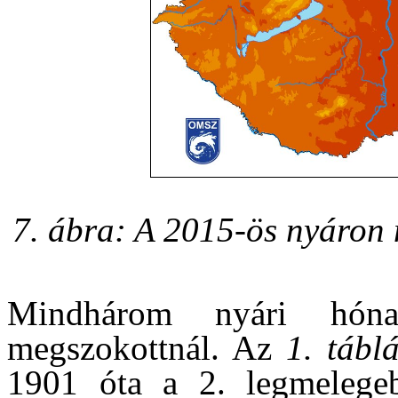
7. ábra: A 2015-ös nyáron
Mindhárom nyári hón
megszokottnál. Az
1. tábl
1901 óta a 2. legmelegeb