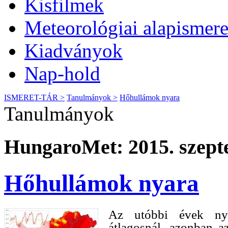
Kisfilmek
Meteorológiai alapismere
Kiadványok
Nap-hold
ISMERET-TÁR >
Tanulmányok >
Hőhullámok nyara
Tanulmányok
HungaroMet: 2015. szept
Hőhullámok nyara
Az utóbbi évek ny
átlagosnál, azonban a