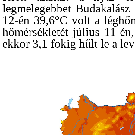
legmelegebbet Budakalász 
12-én 39,6°C volt a léghőm
hőmérsékletét július 11-én
ekkor 3,1 fokig hűlt le a le