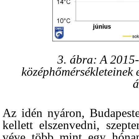
3. ábra: A 2015
középhőmérsékleteinek 
á
Az idén nyáron, Budapeste
kellett elszenvedni, szept
véve több mint egy hónap