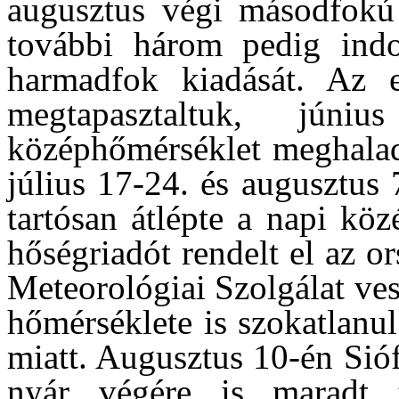
augusztus végi másodfokú 
további három pedig indo
harmadfok kiadását. Az 
megtapasztaltuk, jún
középhőmérséklet meghaladt
július 17-24. és augusztus
tartósan átlépte a napi kö
hőségriadót rendelt el az o
Meteorológiai Szolgálat ves
hőmérséklete is szokatlanu
miatt. Augusztus 10-én Sió
nyár végére is maradt 