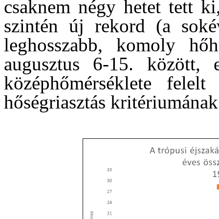
csaknem négy hetet tett ki
szintén új rekord (a sok
leghosszabb, komoly hő
augusztus 6-15. között,
középhőmérséklete felel
hőségriasztás kritériumának