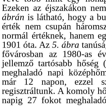
Ezeken az éjszakákon nem
ábrán
is látható, hogy a bu
érték nem csupán háromsz
normál értéknek, hanem eg
1901 óta. Az
5. ábra
tanúság
fővárosban az 1980-as év
jellemző tartósabb hőség 
meghaladó napi középhőmé
már 12 napon, ezzel s
regisztráltunk. A komoly h
napig 27 fokot meghaladó