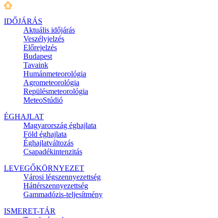
IDŐJÁRÁS
Aktuális
időjárás
Veszélyjelzés
Előrejelzés
Budapest
Tavaink
Humánmeteorológia
Agrometeorológia
Repülésmeteorológia
MeteoStúdió
ÉGHAJLAT
Magyarország éghajlata
Föld éghajlata
Éghajlatváltozás
Csapadékintenzitás
LEVEGŐKÖRNYEZET
Városi légszennyezettség
Háttérszennyezettség
Gammadózis-teljesítmény
ISMERET-TÁR