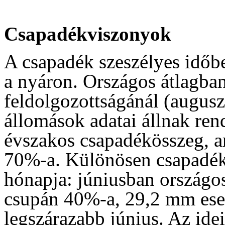
Csapadékviszonyok
A csapadék szeszélyes időbel
a nyáron. Országos átlagban
feldolgozottságánál (augus
állomások adatai állnak re
évszakos csapadékösszeg, a
70%-a. Különösen csapadéks
hónapja: júniusban országo
csupán 40%-a, 29,2 mm esett
legszárazabb június. Az ide