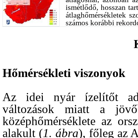
ismétlődő, hosszan tar
átlaghőmérsékletek sz
számos korábbi rekord
Hőmérsékleti viszonyok
Az idei nyár ízelítőt ad
változások miatt a jöv
középhőmérséklete az orsz
alakult (
1. ábra
), főleg az