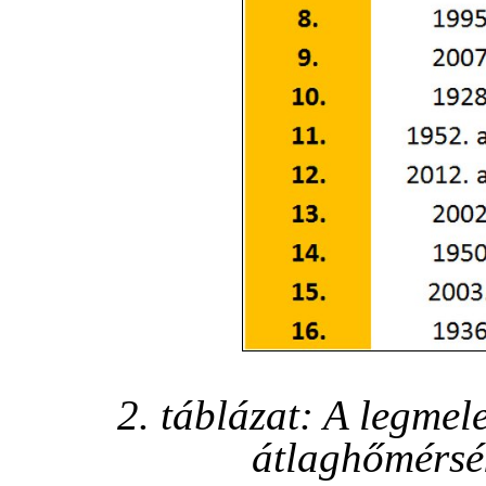
2. táblázat: A legme
átlaghőmérsé