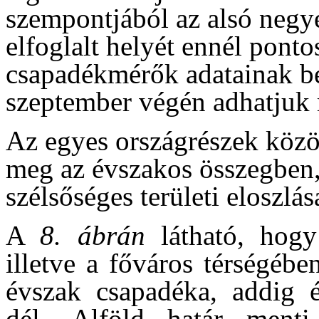
szempontjából az alsó negy
elfoglalt helyét ennél pon
csapadékmérők adatainak be
szeptember végén adhatjuk
Az egyes országrészek közöt
meg az évszakos összegben,
szélsőséges területi eloszlás
A
8. ábrán
látható, hogy
illetve a főváros térségéb
évszak csapadéka, addig é
dél- Alföld határ menti