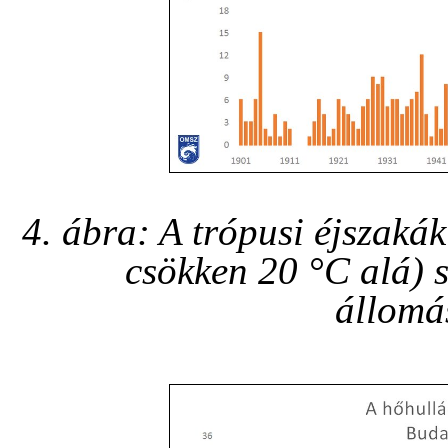
4. ábra: A trópusi éjszak
csökken 20 °C alá)
állomá