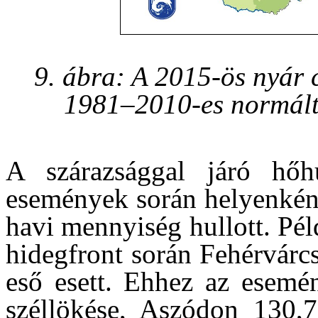
9. ábra: A 2015-ös nyár 
1981–2010-es normáltó
A szárazsággal járó hőh
események során helyenként
havi mennyiség hullott. Pél
hidegfront során Fehérvárc
eső esett. Ehhez az esemé
széllökése, Aszódon 130,7