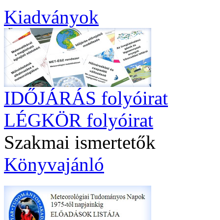
Kiadványok
IDŐJÁRÁS folyóirat
LÉGKÖR folyóirat
Szakmai ismertetők
Könyvajánló