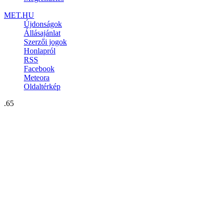
MET.HU
Újdonságok
Állásajánlat
Szerzői jogok
Honlapról
RSS
Facebook
Meteora
Oldaltérkép
.65