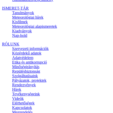
ISMERET-TÁR
Tanulmányok
Meteorológiai hírek
Kisfilmek
Meteorológiai alapismeretek
Kiadványok
Nap-hold
RÓLUNK
Szervezeti információk
Közérdekű adatok
Adatvédelem
Etika és antikorrupció
Minőségirányítás
Repülésbiztonság
Szolgáltatásaink
Pályázatok, projektek
Rendezvények
Hírek
Tevékenységeink
Videók
Elérhetőségek
Kapcsolatok
Megrendelés