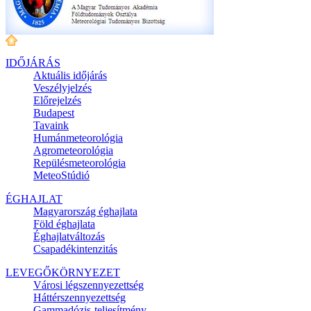
IDŐJÁRÁS
Aktuális
időjárás
Veszélyjelzés
Előrejelzés
Budapest
Tavaink
Humánmeteorológia
Agrometeorológia
Repülésmeteorológia
MeteoStúdió
ÉGHAJLAT
Magyarország éghajlata
Föld éghajlata
Éghajlatváltozás
Csapadékintenzitás
LEVEGŐKÖRNYEZET
Városi légszennyezettség
Háttérszennyezettség
Gammadózis-teljesítmény