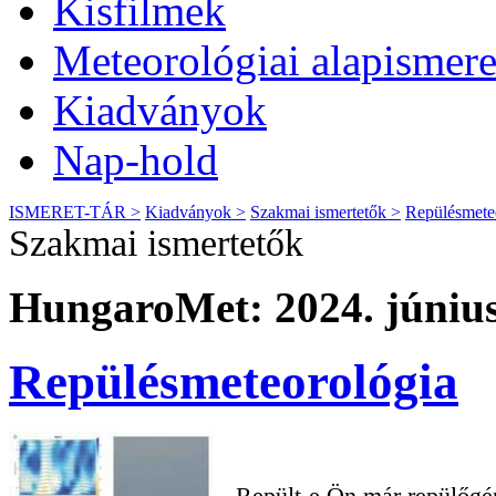
Kisfilmek
Meteorológiai alapismere
Kiadványok
Nap-hold
ISMERET-TÁR >
Kiadványok >
Szakmai ismertetők >
Repülésmete
Szakmai ismertetők
HungaroMet: 2024. június
Repülésmeteorológia
Repült-e Ön már repülőgé