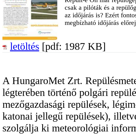
csak a pilóták és a repül
az időjárás is? Ezért font
megbízható időjárás előrej
letöltés
[pdf: 1987 KB]
A HungaroMet Zrt. Repülésmete
légterében történő polgári repül
mezőgazdasági repülések, légime
katonai jellegű repülések), illet
szolgálja ki meteorológiai infor