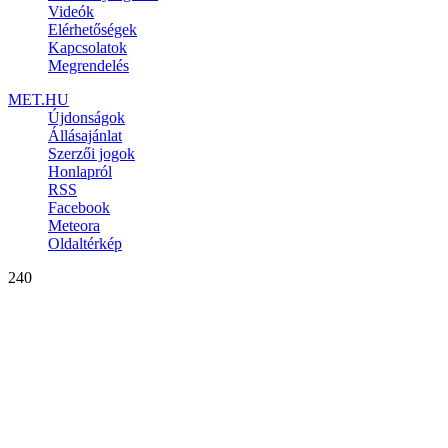
Videók
Elérhetőségek
Kapcsolatok
Megrendelés
MET.HU
Újdonságok
Állásajánlat
Szerzői jogok
Honlapról
RSS
Facebook
Meteora
Oldaltérkép
240