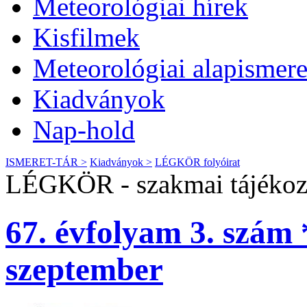
Meteorológiai hírek
Kisfilmek
Meteorológiai alapismere
Kiadványok
Nap-hold
ISMERET-TÁR >
Kiadványok >
LÉGKÖR folyóirat
LÉGKÖR - szakmai tájékozt
67. évfolyam 3. szám 
szeptember