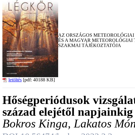
AZ ORSZÁGOS METEOROLÓGIAI
ÉS A MAGYAR METEOROLÓGIAI
SZAKMAI TÁJÉKOZTATÓJA
letöltés
[pdf: 40188 KB]
Hőségperiódusok vizsgál
század elejétől napjainkig
Bokros Kinga, Lakatos Món