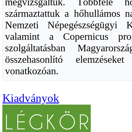
megvizsgáltuk. Többféle h
származtattuk a hőhullámos n
Nemzeti Népegészségügyi Kö
valamint a Copernicus pro
szolgáltatásban Magyarorsz
összehasonlító elemzéseke
vonatkozóan.
Kiadványok