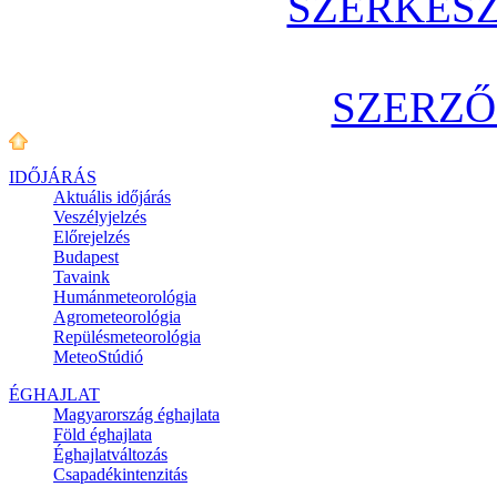
SZERKES
SZERZŐ
IDŐJÁRÁS
Aktuális
időjárás
Veszélyjelzés
Előrejelzés
Budapest
Tavaink
Humánmeteorológia
Agrometeorológia
Repülésmeteorológia
MeteoStúdió
ÉGHAJLAT
Magyarország éghajlata
Föld éghajlata
Éghajlatváltozás
Csapadékintenzitás