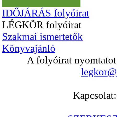
IDŐJÁRÁS folyóirat
LÉGKÖR folyóirat
Szakmai ismertetők
Könyvajánló
A folyóirat nyomtatot
legkor@
Kapcsolat