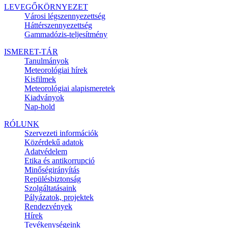
LEVEGŐKÖRNYEZET
Városi légszennyezettség
Háttérszennyezettség
Gammadózis-teljesítmény
ISMERET-TÁR
Tanulmányok
Meteorológiai hírek
Kisfilmek
Meteorológiai alapismeretek
Kiadványok
Nap-hold
RÓLUNK
Szervezeti információk
Közérdekű adatok
Adatvédelem
Etika és antikorrupció
Minőségirányítás
Repülésbiztonság
Szolgáltatásaink
Pályázatok, projektek
Rendezvények
Hírek
Tevékenységeink