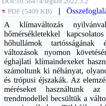
DOI:10.56474/legkor.2022.3.2
|
Összefoglal
PDF (5409 KB)
A klímaváltozás nyilvánv
hőmérsékletekkel kapcsolato
hőhullámok tartósságának 
változások nyomon követésér
éghajlati klímaindexeket hasz
számoltunk ki néhányat, olyan
és trópusi éjszakák. Az elemzé
méréseket használtunk az 
trendmodellel becsültük a válto