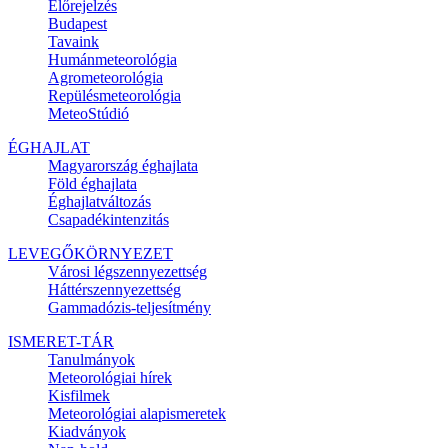
Előrejelzés
Budapest
Tavaink
Humánmeteorológia
Agrometeorológia
Repülésmeteorológia
MeteoStúdió
ÉGHAJLAT
Magyarország éghajlata
Föld éghajlata
Éghajlatváltozás
Csapadékintenzitás
LEVEGŐKÖRNYEZET
Városi légszennyezettség
Háttérszennyezettség
Gammadózis-teljesítmény
ISMERET-TÁR
Tanulmányok
Meteorológiai hírek
Kisfilmek
Meteorológiai alapismeretek
Kiadványok