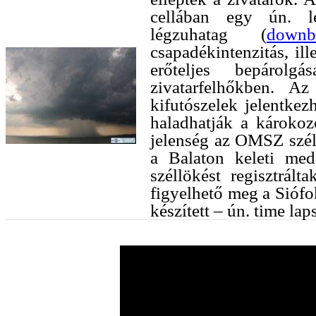
cellában egy ún. l
légzuhatag (
downb
csapadékintenzitás, il
erőteljes bepárol
zivatarfelhőkben. A
kifutószelek jelentkez
haladhatják a károkoz
jelenség az OMSZ szél
a Balaton keleti me
széllökést regisztrál
figyelhető meg a Siófo
készített – ún. time lap