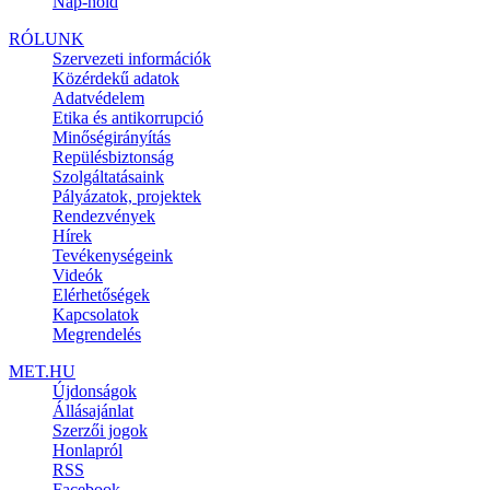
Nap-hold
RÓLUNK
Szervezeti információk
Közérdekű adatok
Adatvédelem
Etika és antikorrupció
Minőségirányítás
Repülésbiztonság
Szolgáltatásaink
Pályázatok, projektek
Rendezvények
Hírek
Tevékenységeink
Videók
Elérhetőségek
Kapcsolatok
Megrendelés
MET.HU
Újdonságok
Állásajánlat
Szerzői jogok
Honlapról
RSS
Facebook