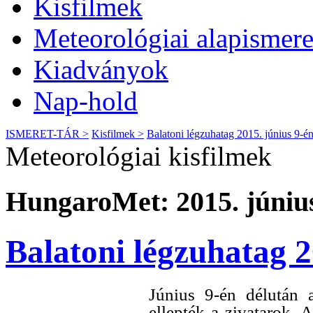
Kisfilmek
Meteorológiai alapismere
Kiadványok
Nap-hold
ISMERET-TÁR >
Kisfilmek >
Balatoni légzuhatag 2015. június 9-é
Meteorológiai kisfilmek
HungaroMet: 2015. június
Balatoni légzuhatag 2
Június 9-én délután a
ellepték a zivatarok.