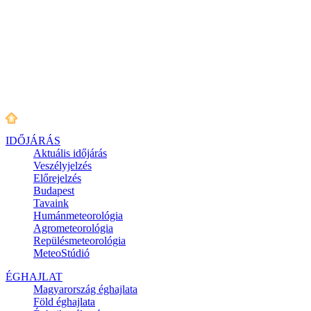
IDŐJÁRÁS
Aktuális
időjárás
Veszélyjelzés
Előrejelzés
Budapest
Tavaink
Humánmeteorológia
Agrometeorológia
Repülésmeteorológia
MeteoStúdió
ÉGHAJLAT
Magyarország éghajlata
Föld éghajlata