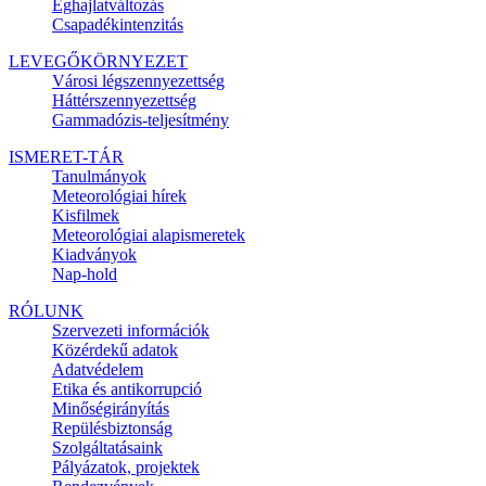
Éghajlatváltozás
Csapadékintenzitás
LEVEGŐKÖRNYEZET
Városi légszennyezettség
Háttérszennyezettség
Gammadózis-teljesítmény
ISMERET-TÁR
Tanulmányok
Meteorológiai hírek
Kisfilmek
Meteorológiai alapismeretek
Kiadványok
Nap-hold
RÓLUNK
Szervezeti információk
Közérdekű adatok
Adatvédelem
Etika és antikorrupció
Minőségirányítás
Repülésbiztonság
Szolgáltatásaink
Pályázatok, projektek