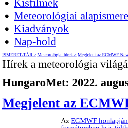
Kisfilmek
Meteorológiai alapismere
Kiadványok
Nap-hold
ISMERET-TÁR >
Meteorológiai hírek >
Megjelent az ECMWF Newsl
Hírek a meteorológia világ
HungaroMet: 2022. augusz
Megjelent az ECMWF 
Az
ECMWF honlapján
formátumban le is tölt