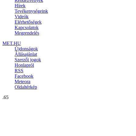
Rendezvények
Hírek
Tevékenységeink
Videók
Elérhetőségek
Kapcsolatok
Megrendelés
MET.HU
Újdonságok
Állásajánlat
Szerzői jogok
Honlapról
RSS
Facebook
Meteora
Oldaltérkép
.65