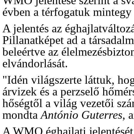
WMO jelentése szerint a svá
évben a térfogatuk mintegy 1
A jelentés az éghajlatváltoz
Pillanatképet ad a társadalm
beleértve az élelmezésbizto
elvándorlását.
"Idén világszerte láttuk, ho
árvizek és a perzselő hőmér
hőségtől a világ vezetői szá
mondta
António Guterres
, 
A WMO éghajlati jelentését