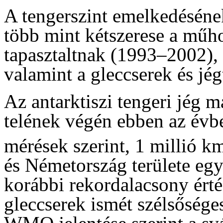
A tengerszint emelkedésén
több mint kétszerese a műh
tapasztaltnak (1993–2002),
valamint a gleccserek és jé
Az antarktiszi tengeri jég m
telének végén ebben az évbe
mérések szerint, 1 millió k
és Németország területe egy
korábbi rekordalacsony érté
gleccserek ismét szélsőséges