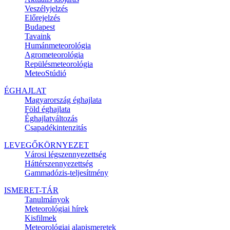
Veszélyjelzés
Előrejelzés
Budapest
Tavaink
Humánmeteorológia
Agrometeorológia
Repülésmeteorológia
MeteoStúdió
ÉGHAJLAT
Magyarország éghajlata
Föld éghajlata
Éghajlatváltozás
Csapadékintenzitás
LEVEGŐKÖRNYEZET
Városi légszennyezettség
Háttérszennyezettség
Gammadózis-teljesítmény
ISMERET-TÁR
Tanulmányok
Meteorológiai hírek
Kisfilmek
Meteorológiai alapismeretek