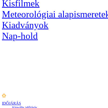
Kisfilmek
Meteorológiai alapismerete
Kiadványok
Nap-hold
IDŐJÁRÁS
Aktuális
időjárás