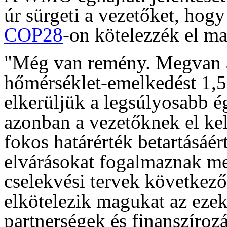
úr sürgeti a vezetőket, hog
COP28
-on kötelezzék el ma
"Még van remény. Megvan a
hőmérséklet-emelkedést 1,5 
elkerüljük a legsúlyosabb é
azonban a vezetőknek el kel
fokos határérték betartásáé
elvárásokat fogalmaznak meg
cselekvési tervek következő
elkötelezik magukat az eze
partnerségek és finanszírozá