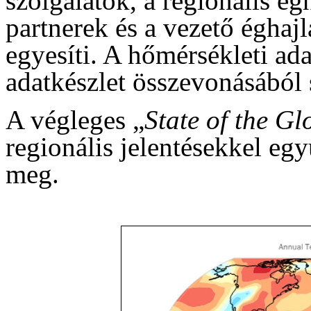
szolgálatok, a regionális é
partnerek és a vezető éghajl
egyesíti. A hőmérsékleti ad
adatkészlet összevonásából
A végleges „
State of the G
regionális jelentésekkel egy
meg.