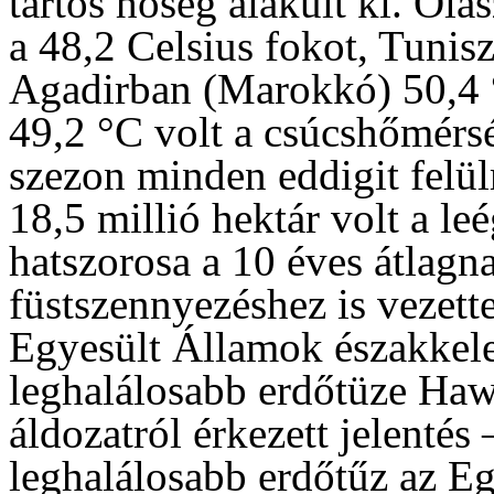
tartós hőség alakult ki. Ola
a 48,2 Celsius fokot, Tunis
Agadirban (Marokkó) 50,4 °
49,2 °C volt a csúcshőmérs
szezon minden eddigit felü
18,5 millió hektár volt a leé
hatszorosa a 10 éves átlag
füstszennyezéshez is vezett
Egyesült Államok északkelet
leghalálosabb erdőtüze Hawa
áldozatról érkezett jelentés
leghalálosabb erdőtűz az E