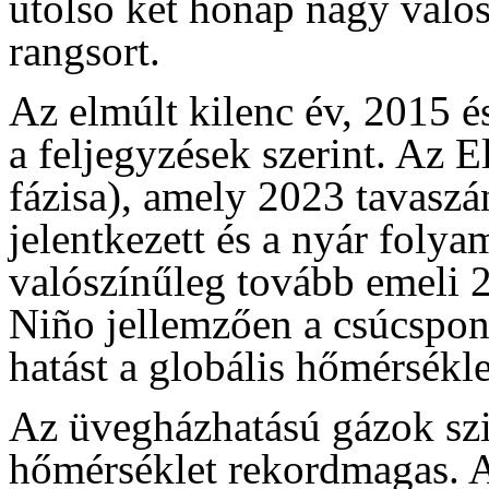
utolsó két hónap nagy való
rangsort.
Az elmúlt kilenc év, 2015 é
a feljegyzések szerint. Az
fázisa), amely 2023 tavaszán
jelentkezett és a nyár folya
valószínűleg tovább emeli 
Niño jellemzően a csúcspon
hatást a globális hőmérsékle
Az üvegházhatású gázok szi
hőmérséklet rekordmagas. A