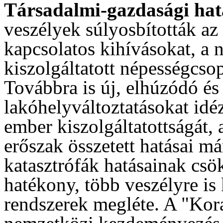
Társadalmi-gazdasági ha
veszélyek súlyosbították az
kapcsolatos kihívásokat, a 
kiszolgáltatott népességcso
Továbbra is új, elhúzódó é
lakóhelyváltoztatásokat idé
ember kiszolgáltatottságát, 
erőszak összetett hatásai má
katasztrófák hatásainak csö
hatékony, több veszélyre is 
rendszerek megléte. A "Kor