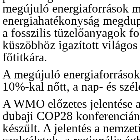
megújuló energiaforrások m
energiahatékonyság megduplá
a fosszilis tüzelőanyagok f
küszöbhöz igazított világo
főtitkára.
A megújuló energiaforrások
10%-kal nőtt, a nap- és széle
A WMO előzetes jelentése a 
dubaji COP28 konferencián 
készült. A jelentés a nemzet