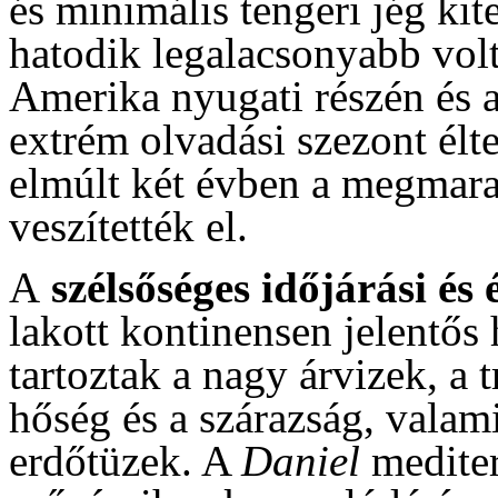
és minimális tengeri jég kite
hatodik legalacsonyabb volt
Amerika nyugati részén és 
extrém olvadási szezont élte
elmúlt két évben a megmar
veszítették el.
A
szélsőséges időjárási és 
lakott kontinensen jelentős
tartoztak a nagy árvizek, a 
hőség és a szárazság, valam
erdőtüzek. A
Daniel
mediter