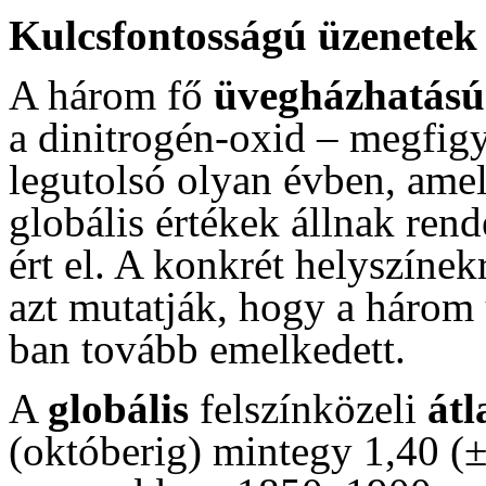
Kulcsfontosságú üzenetek
A három fő
üvegházhatású
a dinitrogén-oxid – megfigy
legutolsó olyan évben, amel
globális értékek állnak ren
ért el. A konkrét helyszíne
azt mutatják, hogy a három
ban tovább emelkedett.
A
globális
felszínközeli
átl
(októberig) mintegy 1,40 (±