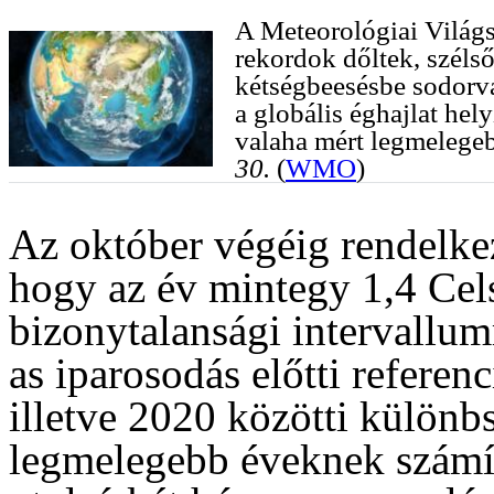
A Meteorológiai Világs
rekordok dőltek, szélső
kétségbeesésbe sodorv
a globális éghajlat hel
valaha mért legmelege
30.
(
WMO
)
Az október végéig rendelkez
hogy az év mintegy 1,4 Cel
bizonytalansági intervallu
as iparosodás előtti referen
illetve 2020 közötti külön
legmelegebb éveknek számít