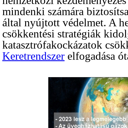
nemzetközi kezdeményezés 
mindenki számára biztosítsa
által nyújtott védelmet. A h
csökkentési stratégiák kidol
katasztrófakockázatok csök
Keretrendszer
elfogadása óta