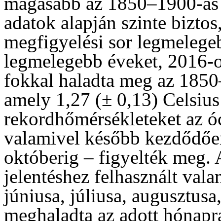
magasabb az 1850–1900-as á
adatok alapján szinte bizto
megfigyelési sor legmelege
legmelegebb éveket, 2016-o
fokkal haladta meg az 1850–
amely 1,27 (± 0,13) Celsius
rekordhőmérsékleteket az óc
valamivel később kezdődően
októberig – figyelték meg. 
jelentéshez felhasznált val
júniusa, júliusa, augusztusa
meghaladta az adott hónapr