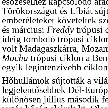
esőzéseihez kapcsolódó ára
Törökországot és Líbiát súj
emberéleteket követeltek s
és márciusi
Freddy
trópusi 
ideig tomboló trópusi ciklon
volt Madagaszkárra, Mozam
Mocha
trópusi ciklon a Ben
egyik legintenzívebb ciklon
Hőhullámok sújtották a vilá
legjelentősebbek Dél-Európ
különösen július második fe