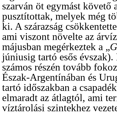
szarván öt egymást követő 
pusztítottak, melyek még tö
ki. A szárazság csökkentette
ami viszont növelte az árvíz
májusban megérkeztek a „
G
júniusig tartó esős évszak
számos részén tovább fokozó
Észak-Argentínában és Urug
tartó időszakban a csapadé
elmaradt az átlagtól, ami t
víztárolási szintekhez vezete