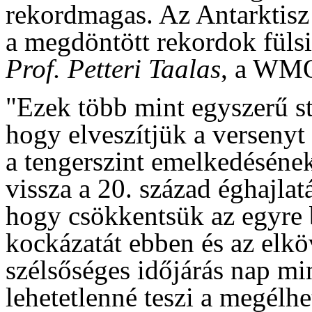
rekordmagas. Az Antarktisz 
a megdöntött rekordok füls
Prof. Petteri Taalas
, a WMO
"Ezek több mint egyszerű st
hogy elveszítjük a versenyt
a tengerszint emelkedéséne
vissza a 20. század éghajla
hogy csökkentsük az egyre b
kockázatát ebben és az elk
szélsőséges időjárás nap min
lehetetlenné teszi a megélhe