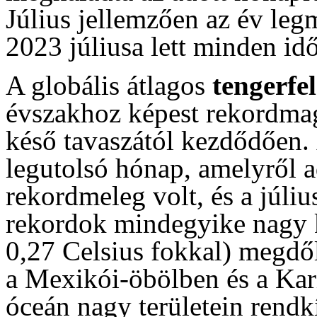
Július jellemzően az év leg
2023 júliusa lett minden i
A globális átlagos
tengerfe
évszakhoz képest rekordmaga
késő tavaszától kezdődően. 
legutolsó hónap, amelyről 
rekordmeleg volt, és a júliu
rekordok mindegyike nagy k
0,27 Celsius fokkal) megdőlt
a Mexikói-öbölben és a Kari
óceán nagy területein rend