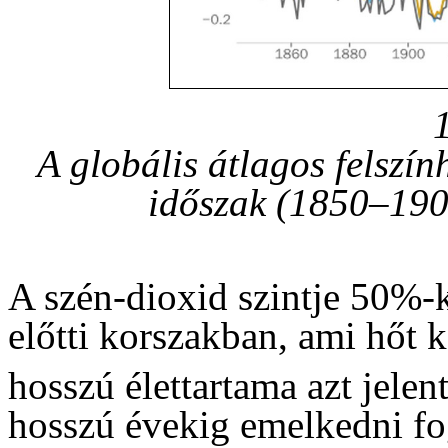
A globális átlagos felszín
időszak (1850–190
A szén-dioxid szintje 50%-
előtti korszakban, ami hőt
hosszú élettartama azt jele
hosszú évekig emelkedni fo