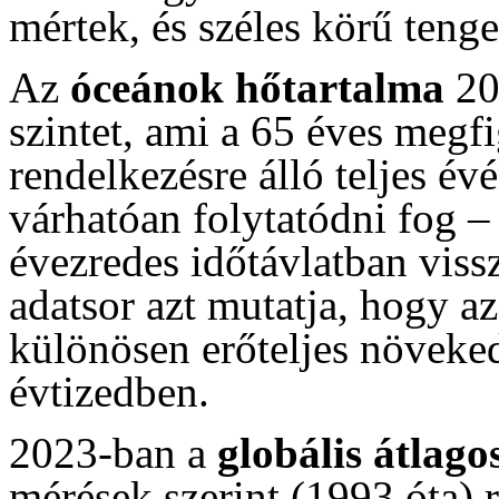
mértek, és széles körű teng
Az
óceánok hőtartalma
20
szintet, ami a 65 éves megfi
rendelkezésre álló teljes év
várhatóan folytatódni fog –
évezredes időtávlatban viss
adatsor azt mutatja, hogy a
különösen erőteljes növeked
évtizedben.
2023-ban a
globális átlago
mérések szerint (1993 óta) 