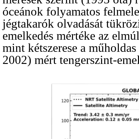
óceánok folyamatos felmeleg
jégtakarók olvadását tükrözi
emelkedés mértéke az elmúl
mint kétszerese a műholdas
2002) mért tengerszint-eme