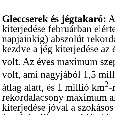
Gleccserek és jégtakaró:
Az
kiterjedése februárban elér
napjainkig) abszolút rekorda
kezdve a jég kiterjedése az
volt. Az éves maximum sze
volt, ami nagyjából 1,5 mil
2
átlag alatt, és 1 millió km
-
rekordalacsony maximum alat
kiterjedése jóval a szokásos