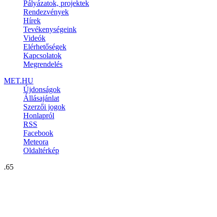
Pályázatok, projektek
Rendezvények
Hírek
Tevékenységeink
Videók
Elérhetőségek
Kapcsolatok
Megrendelés
MET.HU
Újdonságok
Állásajánlat
Szerzői jogok
Honlapról
RSS
Facebook
Meteora
Oldaltérkép
.65