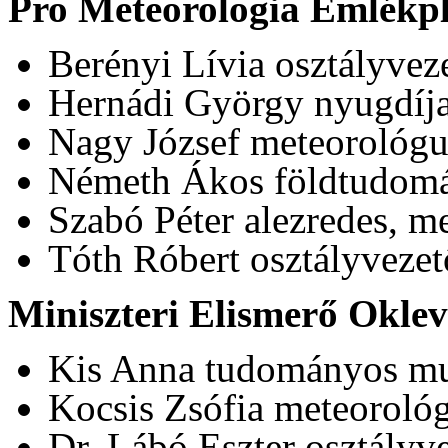
Pro Meteorologia Emlékpl
Berényi Lívia osztályvez
Hernádi György nyugdíj
Nagy József meteorológu
Németh Ákos földtudom
Szabó Péter alezredes, m
Tóth Róbert osztályvezet
Miniszteri Elismerő Oklev
Kis Anna tudományos mu
Kocsis Zsófia meteorológ
Dr. Lábó Eszter osztályv