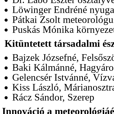
Löwinger Endréné nyugal
Pátkai Zsolt meteorológu
Puskás Mónika környeze
Kitüntetett társadalmi ész
Bajzek Józsefné, Felsősz
Baki Kálmánné, Hagyáro
Gelencsér Istvánné, Vízv
Kiss László, Márianosztr
Rácz Sándor, Szerep
Innováció a meteorológiáér