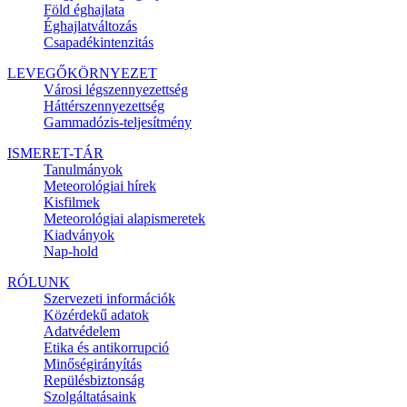
Föld éghajlata
Éghajlatváltozás
Csapadékintenzitás
LEVEGŐKÖRNYEZET
Városi légszennyezettség
Háttérszennyezettség
Gammadózis-teljesítmény
ISMERET-TÁR
Tanulmányok
Meteorológiai hírek
Kisfilmek
Meteorológiai alapismeretek
Kiadványok
Nap-hold
RÓLUNK
Szervezeti információk
Közérdekű adatok
Adatvédelem
Etika és antikorrupció
Minőségirányítás
Repülésbiztonság
Szolgáltatásaink