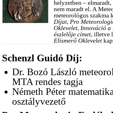
helyzetben – elmaradt,
nem maradt el. A Meteo
meteorológus szakma k
Díjat
,
Pro Meteorologi
Oklevelet
,
Innováció a
észlelője címet,
illetve
Elismerő Oklevelet
kap
Schenzl Guidó Díj:
Dr. Bozó László meteoro
MTA rendes tagja
Németh Péter matematika-
osztályvezető