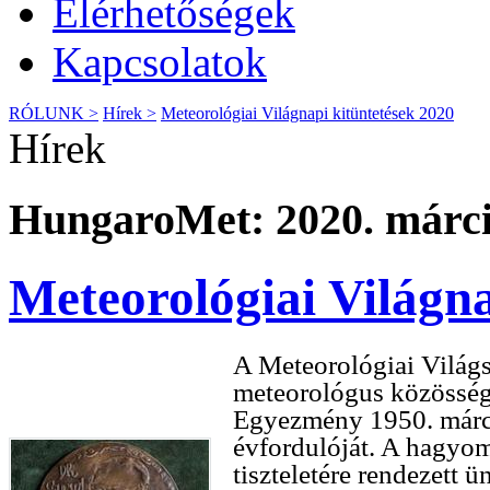
Elérhetőségek
Kapcsolatok
RÓLUNK >
Hírek >
Meteorológiai Világnapi kitüntetések 2020
Hírek
HungaroMet: 2020. márci
Meteorológiai Világna
A Meteorológiai Világs
meteorológus közöss
Egyezmény 1950. márci
évfordulóját. A hagyo
tiszteletére rendezett 