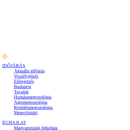
IDŐJÁRÁS
Aktuális
időjárás
Veszélyjelzés
Előrejelzés
Budapest
Tavaink
Humánmeteorológia
Agrometeorológia
Repülésmeteorológia
MeteoStúdió
ÉGHAJLAT
Magyarország éghajlata