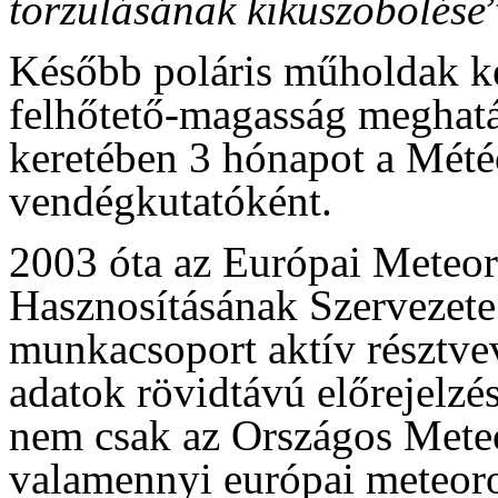
torzulásának kiküszöbölése
Később poláris műholdak kép
felhőtető-magasság meghatá
keretében 3 hónapot a Mété
vendégkutatóként.
2003 óta az Európai Meteo
Hasznosításának Szervezete
munkacsoport aktív résztv
adatok rövidtávú előrejelzés
nem csak az Országos Meteo
valamennyi európai meteorol