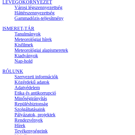
LEVEGŐKÖRNYEZET
Városi légszennyezettség
Háttérszennyezettség
Gammadózis-teljesítmény
ISMERET-TÁR
Tanulmányok
Meteorológiai hírek
Kisfilmek
Meteorológiai alapismeretek
Kiadványok
Nap-hold
RÓLUNK
Szervezeti információk
Közérdekű adatok
Adatvédelem
Etika és antikorrupció
Minőségirányítás
Repülésbiztonság
Szolgáltatásaink
Pályázatok, projektek
Rendezvények
Hírek
Tevékenységeink