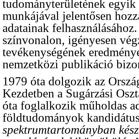
tudományterületének egyik 
munkájával jelentősen hozz
adatainak felhasználásához
színvonalon, igényesen végz
tevékenységének eredménye
nemzetközi publikáció bizon
1979 óta dolgozik az Orszá
Kezdetben a Sugárzási Oszt
óta foglalkozik műholdas a
földtudományok kandidátusa
spektrumtartományban készí