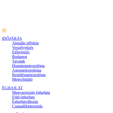
IDŐJÁRÁS
Aktuális
időjárás
Veszélyjelzés
Előrejelzés
Budapest
Tavaink
Humánmeteorológia
Agrometeorológia
Repülésmeteorológia
MeteoStúdió
ÉGHAJLAT
Magyarország éghajlata
Föld éghajlata
Éghajlatváltozás
Csapadékintenzitás