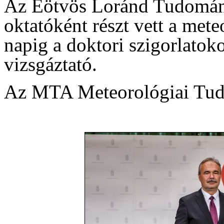
Az Eötvös Loránd Tudomán
oktatóként részt vett a met
napig a doktori szigorlatok
vizsgáztató.
Az MTA Meteorológiai Tudo