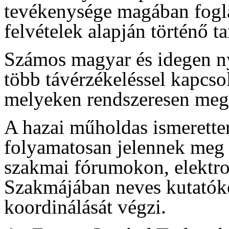
tevékenysége magában fogla
felvételek alapján történő 
Számos magyar és idegen ny
több távérzékeléssel kapcs
melyeken rendszeresen megh
A hazai műholdas ismeretterj
folyamatosan jelennek meg a
szakmai fórumokon, elektro
Szakmájában neves kutatóké
koordinálását végzi.