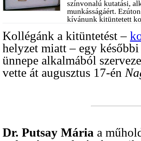
színvonalú kutatási, al
munkásságáért. Ezúton 
kívánunk kitüntetett k
Kollégánk a kitüntetést –
ko
helyzet miatt – egy későbbi
ünnepe alkalmából szerveze
vette át augusztus 17-én
Na
Dr. Putsay Mária
a műhold