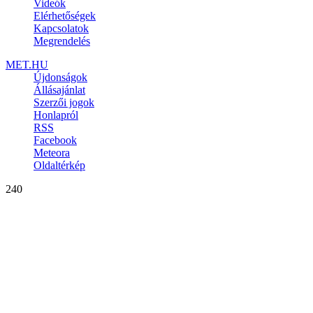
Videók
Elérhetőségek
Kapcsolatok
Megrendelés
MET.HU
Újdonságok
Állásajánlat
Szerzői jogok
Honlapról
RSS
Facebook
Meteora
Oldaltérkép
240