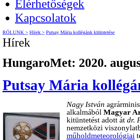
Elérhetőségek
Kapcsolatok
RÓLUNK >
Hírek >
Putsay Mária kollégánk kitüntetése
Hírek
HungaroMet: 2020. augusz
Putsay Mária kollégá
Nagy István
agrárminis
alkalmából
Magyar Ar
kitüntetést adott át
dr.
nemzetközi viszonylat
műholdmeteorológiai
t